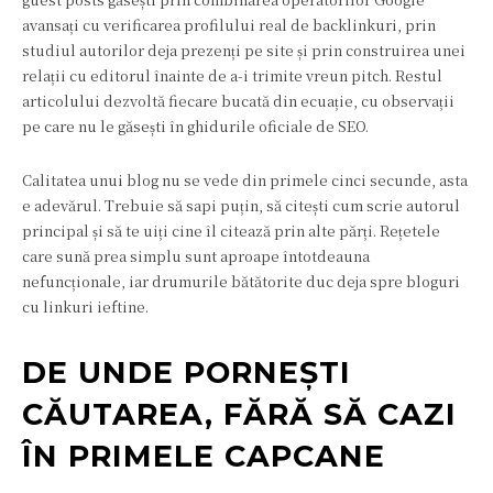
avansați cu verificarea profilului real de backlinkuri, prin
studiul autorilor deja prezenți pe site și prin construirea unei
relații cu editorul înainte de a-i trimite vreun pitch. Restul
articolului dezvoltă fiecare bucată din ecuație, cu observații
pe care nu le găsești în ghidurile oficiale de SEO.
Calitatea unui blog nu se vede din primele cinci secunde, asta
e adevărul. Trebuie să sapi puțin, să citești cum scrie autorul
principal și să te uiți cine îl citează prin alte părți. Rețetele
care sună prea simplu sunt aproape întotdeauna
nefuncționale, iar drumurile bătătorite duc deja spre bloguri
cu linkuri ieftine.
DE UNDE PORNEȘTI
CĂUTAREA, FĂRĂ SĂ CAZI
ÎN PRIMELE CAPCANE