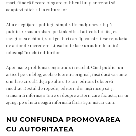
mari, fiindcă fiecare blog are publicul lui și ar trebui să
adaptezi pitch-ul la cultura lor.
Alta e neglijarea politeții simple. Un mulțumesc după
publicare sau un share pe LinkedIn al articolului tău, cu
mențiunea echipei, sunt gesturi care îți construiesc reputația
de autor de încredere. Lipsa lor te face un autor de unică
folosință în ochii editorilor.
Apoi mai e problema conținutului reciclat. Când publici un
articol pe un blog, acela e teoretic original, însă dacă variante
similare circulă deja pe alte site-uri, editorul observă
imediat. Destul de repede, editorii din nișă încep să-și
transmită informații între ei despre autorii care fac asta, iar tu
ajungi pe o listă neagră informală fără să știi măcar cum.
NU CONFUNDA PROMOVAREA
CU AUTORITATEA