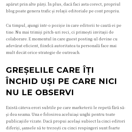
apărut prin alte părți. În plus, dacă faci asta corect, propriul
blog poate genera trafic și relații editoriale pe cont propriu.
Cu timpul, ajungi într-o poziție în care editorii te caută ei pe
tine. Nu mai trimiți pitch-uri reci, ci primești invitații de
colaborare. E momentul în care guest posting-ul devine cu
adevărat eficient, fiindcă autoritatea ta personală face mai
mult decât orice strategie de outreach.
GREȘELILE CARE ÎȚI
ÎNCHID UȘI PE CARE NICI
NU LE OBSERVI
Există câteva erori subtile pe care marketerii le repetă fără să-
și dea seama. Una e folosirea aceluiași unghi pentru toate
publicațiile vizate. Dacă propui același subiect la cinci editori
diferiți, șansele să te trezești cu cinci respingeri sunt foarte