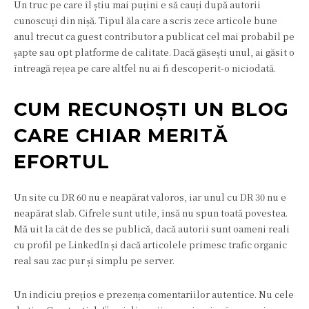
Un truc pe care îl știu mai puțini e să cauți după autorii
cunoscuți din nișă. Tipul ăla care a scris zece articole bune
anul trecut ca guest contributor a publicat cel mai probabil pe
șapte sau opt platforme de calitate. Dacă găsești unul, ai găsit o
întreagă rețea pe care altfel nu ai fi descoperit-o niciodată.
CUM RECUNOȘTI UN BLOG
CARE CHIAR MERITĂ
EFORTUL
Un site cu DR 60 nu e neapărat valoros, iar unul cu DR 30 nu e
neapărat slab. Cifrele sunt utile, însă nu spun toată povestea.
Mă uit la cât de des se publică, dacă autorii sunt oameni reali
cu profil pe LinkedIn și dacă articolele primesc trafic organic
real sau zac pur și simplu pe server.
Un indiciu prețios e prezența comentariilor autentice. Nu cele