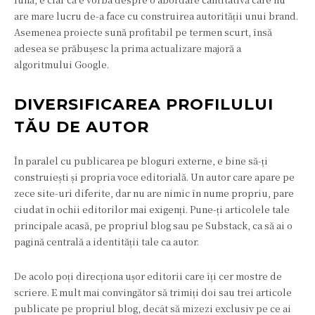
are mare lucru de-a face cu construirea autorității unui brand.
Asemenea proiecte sună profitabil pe termen scurt, însă
adesea se prăbușesc la prima actualizare majoră a
algoritmului Google.
DIVERSIFICAREA PROFILULUI
TĂU DE AUTOR
În paralel cu publicarea pe bloguri externe, e bine să-ți
construiești și propria voce editorială. Un autor care apare pe
zece site-uri diferite, dar nu are nimic în nume propriu, pare
ciudat în ochii editorilor mai exigenți. Pune-ți articolele tale
principale acasă, pe propriul blog sau pe Substack, ca să ai o
pagină centrală a identității tale ca autor.
De acolo poți direcționa ușor editorii care îți cer mostre de
scriere. E mult mai convingător să trimiți doi sau trei articole
publicate pe propriul blog, decât să mizezi exclusiv pe ce ai