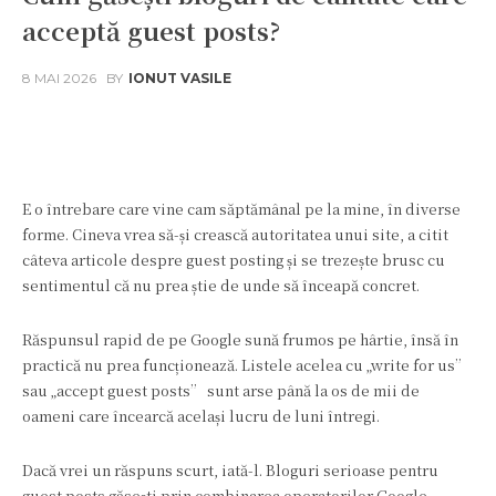
acceptă guest posts?
8 MAI 2026
BY
IONUT VASILE
Facebook
Twitter
Pinterest
W
E o întrebare care vine cam săptămânal pe la mine, în diverse
forme. Cineva vrea să-și crească autoritatea unui site, a citit
câteva articole despre guest posting și se trezește brusc cu
sentimentul că nu prea știe de unde să înceapă concret.
Răspunsul rapid de pe Google sună frumos pe hârtie, însă în
practică nu prea funcționează. Listele acelea cu „write for us”
sau „accept guest posts” sunt arse până la os de mii de
oameni care încearcă același lucru de luni întregi.
Dacă vrei un răspuns scurt, iată-l. Bloguri serioase pentru
guest posts găsești prin combinarea operatorilor Google