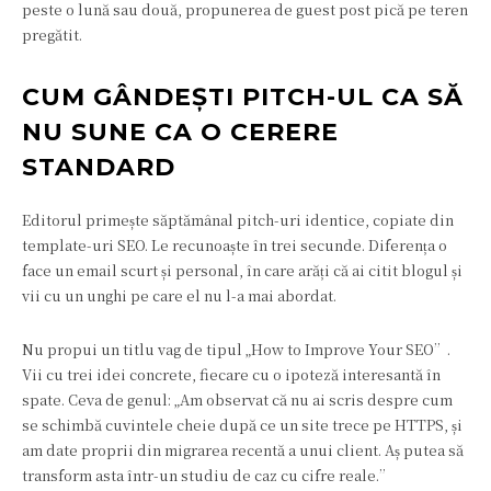
peste o lună sau două, propunerea de guest post pică pe teren
pregătit.
CUM GÂNDEȘTI PITCH-UL CA SĂ
NU SUNE CA O CERERE
STANDARD
Editorul primește săptămânal pitch-uri identice, copiate din
template-uri SEO. Le recunoaște în trei secunde. Diferența o
face un email scurt și personal, în care arăți că ai citit blogul și
vii cu un unghi pe care el nu l-a mai abordat.
Nu propui un titlu vag de tipul „How to Improve Your SEO”.
Vii cu trei idei concrete, fiecare cu o ipoteză interesantă în
spate. Ceva de genul: „Am observat că nu ai scris despre cum
se schimbă cuvintele cheie după ce un site trece pe HTTPS, și
am date proprii din migrarea recentă a unui client. Aș putea să
transform asta într-un studiu de caz cu cifre reale.”