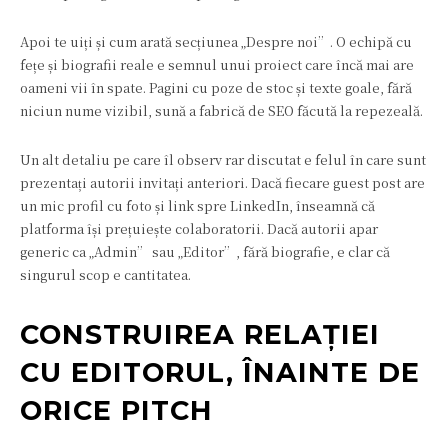
Apoi te uiți și cum arată secțiunea „Despre noi”. O echipă cu
fețe și biografii reale e semnul unui proiect care încă mai are
oameni vii în spate. Pagini cu poze de stoc și texte goale, fără
niciun nume vizibil, sună a fabrică de SEO făcută la repezeală.
Un alt detaliu pe care îl observ rar discutat e felul în care sunt
prezentați autorii invitați anteriori. Dacă fiecare guest post are
un mic profil cu foto și link spre LinkedIn, înseamnă că
platforma își prețuiește colaboratorii. Dacă autorii apar
generic ca „Admin” sau „Editor”, fără biografie, e clar că
singurul scop e cantitatea.
CONSTRUIREA RELAȚIEI
CU EDITORUL, ÎNAINTE DE
ORICE PITCH