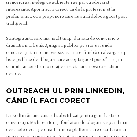
și încerci să înțelegi ce subiecte i se par cu adevărat
interesante. Apoi îi scrii direct, ca de la profesionist la
profesionist, cu o propunere care nu sună deloc a guest post
tradițional.
Strategia asta cere mai mult timp, dar rata de conversie e
dramatic mai bună. Ajungi să publici pe site-uri unde
concurenții tăi nici nu visează să intre, fiindcă ei aleargă după
liste publice de „bloguri care acceptă guest posts”. Tu, în
schimb, ai construit o relație directă cu cineva care chiar
decide.
OUTREACH-UL PRIN LINKEDIN,
CÂND ÎL FACI CORECT
LinkedIn rămâne canalul subutilizat pentru genul ăsta de
conversații. Mulți editori și fondatori de bloguri răspund mai
des acolo decât pe email, fiindcă platforma are o cultură mai
relaxată și mai personală. Trimiți o cerere de conectare cu un