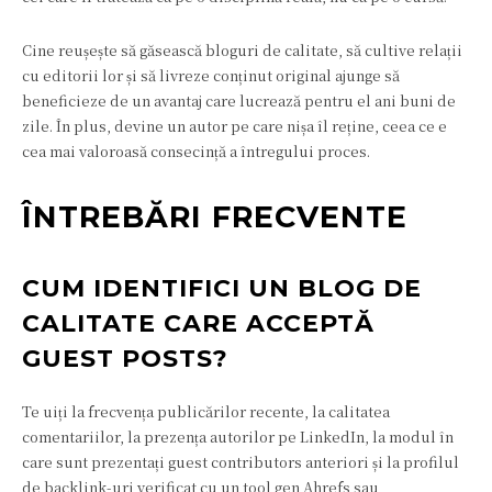
Cine reușește să găsească bloguri de calitate, să cultive relații
cu editorii lor și să livreze conținut original ajunge să
beneficieze de un avantaj care lucrează pentru el ani buni de
zile. În plus, devine un autor pe care nișa îl reține, ceea ce e
cea mai valoroasă consecință a întregului proces.
ÎNTREBĂRI FRECVENTE
CUM IDENTIFICI UN BLOG DE
CALITATE CARE ACCEPTĂ
GUEST POSTS?
Te uiți la frecvența publicărilor recente, la calitatea
comentariilor, la prezența autorilor pe LinkedIn, la modul în
care sunt prezentați guest contributors anteriori și la profilul
de backlink-uri verificat cu un tool gen Ahrefs sau