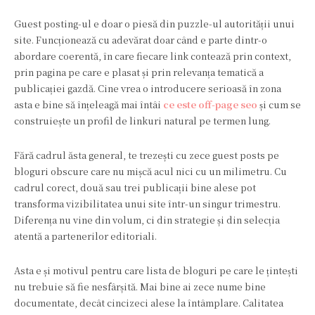
Guest posting-ul e doar o piesă din puzzle-ul autorității unui
site. Funcționează cu adevărat doar când e parte dintr-o
abordare coerentă, în care fiecare link contează prin context,
prin pagina pe care e plasat și prin relevanța tematică a
publicației gazdă. Cine vrea o introducere serioasă în zona
asta e bine să înțeleagă mai întâi
ce este off-page seo
și cum se
construiește un profil de linkuri natural pe termen lung.
Fără cadrul ăsta general, te trezești cu zece guest posts pe
bloguri obscure care nu mișcă acul nici cu un milimetru. Cu
cadrul corect, două sau trei publicații bine alese pot
transforma vizibilitatea unui site într-un singur trimestru.
Diferența nu vine din volum, ci din strategie și din selecția
atentă a partenerilor editoriali.
Asta e și motivul pentru care lista de bloguri pe care le țintești
nu trebuie să fie nesfârșită. Mai bine ai zece nume bine
documentate, decât cincizeci alese la întâmplare. Calitatea