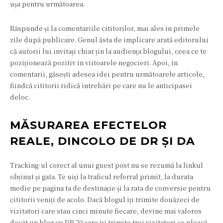
ușa pentru următoarea.
Răspunde și la comentariile cititorilor, mai ales în primele
zile după publicare. Genul ăsta de implicare arată editorului
că autorii lui invitați chiar țin la audiența blogului, ceea ce te
poziționează pozitiv în viitoarele negocieri. Apoi, în
comentarii, găsești adesea idei pentru următoarele articole,
fiindcă cititorii ridică întrebări pe care nu le anticipasei
deloc.
MĂSURAREA EFECTELOR
REALE, DINCOLO DE DR ȘI DA
Tracking-ul corect al unui guest post nu se rezumă la linkul
obținut și gata. Te uiți la traficul referral primit, la durata
medie pe pagina ta de destinație și la rata de conversie pentru
cititorii veniți de acolo. Dacă blogul îți trimite douăzeci de
vizitatori care stau cinci minute fiecare, devine mai valoros
decât un blog cu DR 70 care îți trimite trei vizitatori ce pleacă