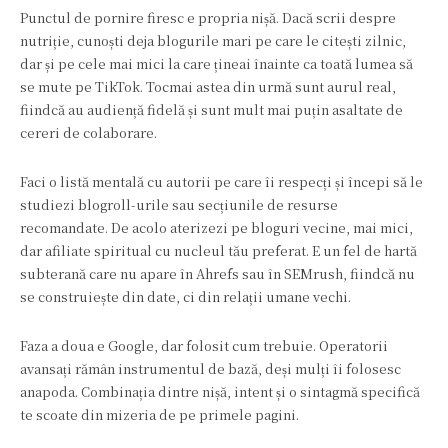
Punctul de pornire firesc e propria nișă. Dacă scrii despre
nutriție, cunoști deja blogurile mari pe care le citești zilnic,
dar și pe cele mai mici la care țineai înainte ca toată lumea să
se mute pe TikTok. Tocmai astea din urmă sunt aurul real,
fiindcă au audiență fidelă și sunt mult mai puțin asaltate de
cereri de colaborare.
Faci o listă mentală cu autorii pe care îi respecți și începi să le
studiezi blogroll-urile sau secțiunile de resurse
recomandate. De acolo aterizezi pe bloguri vecine, mai mici,
dar afiliate spiritual cu nucleul tău preferat. E un fel de hartă
subterană care nu apare în Ahrefs sau în SEMrush, fiindcă nu
se construiește din date, ci din relații umane vechi.
Faza a doua e Google, dar folosit cum trebuie. Operatorii
avansați rămân instrumentul de bază, deși mulți îi folosesc
anapoda. Combinația dintre nișă, intent și o sintagmă specifică
te scoate din mizeria de pe primele pagini.