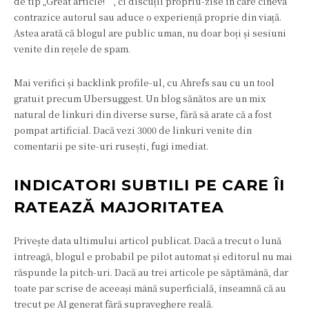
de tip „Great article!”, ci discuții propriu-zise în care cineva
contrazice autorul sau aduce o experiență proprie din viață.
Astea arată că blogul are public uman, nu doar boți și sesiuni
venite din rețele de spam.
Mai verifici și backlink profile-ul, cu Ahrefs sau cu un tool
gratuit precum Ubersuggest. Un blog sănătos are un mix
natural de linkuri din diverse surse, fără să arate că a fost
pompat artificial. Dacă vezi 3000 de linkuri venite din
comentarii pe site-uri rusești, fugi imediat.
INDICATORI SUBTILI PE CARE ÎI
RATEAZĂ MAJORITATEA
Privește data ultimului articol publicat. Dacă a trecut o lună
întreagă, blogul e probabil pe pilot automat și editorul nu mai
răspunde la pitch-uri. Dacă au trei articole pe săptămână, dar
toate par scrise de aceeași mână superficială, înseamnă că au
trecut pe AI generat fără supraveghere reală.