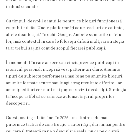
în două secunde.
Cu timpul, dezvolți o intuiție pentru ce bloguri funcționează
cu publicul tău. Unele platforme îți aduc lead-uri de calitate,
altele doar te ajută în ochii Google. Ambele sunt utile în felul
lor, însă contextul în care le folosești diferă mult, iar strategia
ta ar trebui să țină cont de scopul fiecărei publicații.
În momentul în care ai zece sau cincisprezece publicații în
istoricul personal, începi să vezi pattern-uri clare. Anumite
tipuri de subiecte performează mai bine pe anumite bloguri,
anumite formate scurte sau lungi atrag rezultate diferite, iar
anumiți editori cer mult mai puține revizii decât alții. Strategia
ta începe astfel să se rafineze automat în jurul propriilor
descoperiri.
Guest posting-ul rămâne, în 2026, una dintre cele mai
puternice tactici de construcție a autorității, dar numai pentru
cei care îl tratează ca pe o disciplină reală, nu ca pe o cursă.