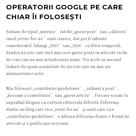
OPERATORII GOOGLE PE CARE
CHIAR ÎI FOLOSEȘTI
Sintaxe de tipul „nutriție” intitle:„guest post” sau „călătorii”
inurl:„write-for-us” sunt clasice, dar pot fi rafinate
considerabil. Adaugi „2025” sau „2026” ca filtru temporal,
fiindcă un site care încă mai cere guest posts în articole vechi
de cinci ani nu mai actualizează nimic. Tot acolo se ascund
linkuri de spam acumulate de un site care nu mai are
administrator activ.
Mai folosești „contributor guidelines”, „submit a post”,
„become a contributor” sau „guest article”. Fiecare scoate la
suprafață bloguri cu cultură editorială diferită. Diferența
dintre un blog care zice „write for us” și unul care zice
„contributor guidelines” e adesea diferența dintre o fermă de
articole și o publicație serioasă.