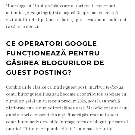
Ubersuggest. Un site sănătos are autori reali, comentarii
autentice, design îngrijit și o pagină Despre noi cu echipă
vizibilă. Cifrele tip Domain Rating spun ceva, dar nu suficient
ca să iei o decizie.
CE OPERATORI GOOGLE
FUNCȚIONEAZĂ PENTRU
GĂSIREA BLOGURILOR DE
GUEST POSTING?
Combinațiile clasice ca intitle:guest post, inurl:write-for-us,
contributor guidelines sau become a contributor, asociate cu
numele nișei și un an recent precum 2026, scot la suprafață
platforme cu cultură editorială serioasă. Mai eficient e să cauți
după autori cunoscuți din nișă, fiindcă găsirea unui guest
contributor activ deschide întreaga rețea de bloguri pe care el
publică. Filtrele temporale elimină automat site-urile