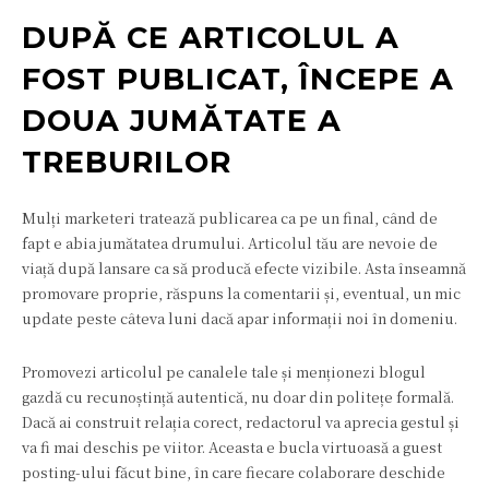
DUPĂ CE ARTICOLUL A
FOST PUBLICAT, ÎNCEPE A
DOUA JUMĂTATE A
TREBURILOR
Mulți marketeri tratează publicarea ca pe un final, când de
fapt e abia jumătatea drumului. Articolul tău are nevoie de
viață după lansare ca să producă efecte vizibile. Asta înseamnă
promovare proprie, răspuns la comentarii și, eventual, un mic
update peste câteva luni dacă apar informații noi în domeniu.
Promovezi articolul pe canalele tale și menționezi blogul
gazdă cu recunoștință autentică, nu doar din politețe formală.
Dacă ai construit relația corect, redactorul va aprecia gestul și
va fi mai deschis pe viitor. Aceasta e bucla virtuoasă a guest
posting-ului făcut bine, în care fiecare colaborare deschide