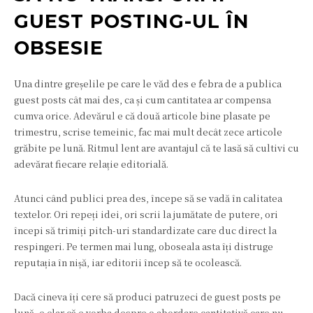
GUEST POSTING-UL ÎN
OBSESIE
Una dintre greșelile pe care le văd des e febra de a publica
guest posts cât mai des, ca și cum cantitatea ar compensa
cumva orice. Adevărul e că două articole bine plasate pe
trimestru, scrise temeinic, fac mai mult decât zece articole
grăbite pe lună. Ritmul lent are avantajul că te lasă să cultivi cu
adevărat fiecare relație editorială.
Atunci când publici prea des, începe să se vadă în calitatea
textelor. Ori repeți idei, ori scrii la jumătate de putere, ori
începi să trimiți pitch-uri standardizate care duc direct la
respingeri. Pe termen mai lung, oboseala asta îți distruge
reputația în nișă, iar editorii încep să te ocolească.
Dacă cineva îți cere să produci patruzeci de guest posts pe
lună, e clar că e vorba despre o abordare cantitativă care nu