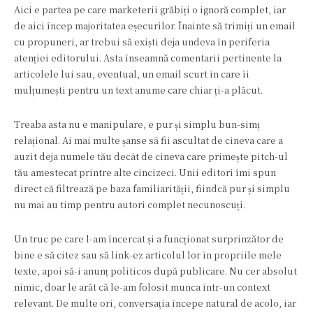
Aici e partea pe care marketerii grăbiți o ignoră complet, iar
de aici încep majoritatea eșecurilor. Înainte să trimiți un email
cu propuneri, ar trebui să exiști deja undeva în periferia
atenției editorului. Asta înseamnă comentarii pertinente la
articolele lui sau, eventual, un email scurt în care îi
mulțumești pentru un text anume care chiar ți-a plăcut.
Treaba asta nu e manipulare, e pur și simplu bun-simț
relațional. Ai mai multe șanse să fii ascultat de cineva care a
auzit deja numele tău decât de cineva care primește pitch-ul
tău amestecat printre alte cincizeci. Unii editori îmi spun
direct că filtrează pe baza familiarității, fiindcă pur și simplu
nu mai au timp pentru autori complet necunoscuți.
Un truc pe care l-am încercat și a funcționat surprinzător de
bine e să citez sau să link-ez articolul lor în propriile mele
texte, apoi să-i anunț politicos după publicare. Nu cer absolut
nimic, doar le arăt că le-am folosit munca într-un context
relevant. De multe ori, conversația începe natural de acolo, iar