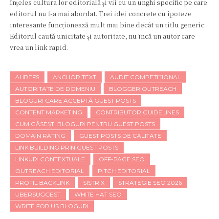
înțeles cultura lor editorială și vii cu un unghi specific pe care
editorul nu l-a mai abordat. Trei idei concrete cu ipoteze
interesante funcționează mult mai bine decât un titlu generic.
Editorul caută unicitate și autoritate, nu încă un autor care
vrea un link rapid.
AHREFS
ANCHOR TEXT
AUDIT COMPETIȚIONAL
AUTORITATE DE DOMENIU
BLOGGER OUTREACH
BLOGURI CARE ACCEPTĂ GUEST POSTS
CONTENT MARKETING
CONTRIBUTOR GUIDELINES
CUM GĂSEȘTI BLOGURI PENTRU GUEST POSTS
DOMAIN RATING
GUEST POSTS DE CALITATE
LINK BUILDING PRIN GUEST POSTS
LINKURI CONTEXTUALE
OFF-PAGE SEO
OUTREACH EDITORIAL
PITCH EDITORIAL
PROFIL BACKLINK
SISTRIX
STRATEGIE SEO 2026
UBERSUGGEST
WHITE HAT SEO
WRITE FOR US BLOGURI