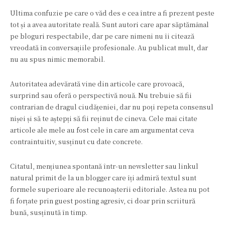
Ultima confuzie pe care o văd des e cea între a fi prezent peste
tot și a avea autoritate reală. Sunt autori care apar săptămânal
pe bloguri respectabile, dar pe care nimeni nu îi citează
vreodată în conversațiile profesionale. Au publicat mult, dar
nu au spus nimic memorabil.
Autoritatea adevărată vine din articole care provoacă,
surprind sau oferă o perspectivă nouă. Nu trebuie să fii
contrarian de dragul ciudățeniei, dar nu poți repeta consensul
nișei și să te aștepți să fii reținut de cineva. Cele mai citate
articole ale mele au fost cele în care am argumentat ceva
contraintuitiv, susținut cu date concrete.
Citatul, mențiunea spontană într-un newsletter sau linkul
natural primit de la un blogger care îți admiră textul sunt
formele superioare ale recunoașterii editoriale. Astea nu pot
fi forțate prin guest posting agresiv, ci doar prin scriitură
bună, susținută în timp.