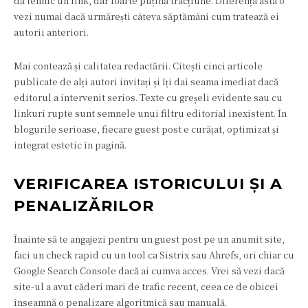
dă tehnic un link, dar foarte puțină tracțiune. Diferența asta o
vezi numai dacă urmărești câteva săptămâni cum tratează ei
autorii anteriori.
Mai contează și calitatea redactării. Citești cinci articole
publicate de alți autori invitați și îți dai seama imediat dacă
editorul a intervenit serios. Texte cu greșeli evidente sau cu
linkuri rupte sunt semnele unui filtru editorial inexistent. În
blogurile serioase, fiecare guest post e curățat, optimizat și
integrat estetic în pagină.
VERIFICAREA ISTORICULUI ȘI A
PENALIZĂRILOR
Înainte să te angajezi pentru un guest post pe un anumit site,
faci un check rapid cu un tool ca Sistrix sau Ahrefs, ori chiar cu
Google Search Console dacă ai cumva acces. Vrei să vezi dacă
site-ul a avut căderi mari de trafic recent, ceea ce de obicei
înseamnă o penalizare algoritmică sau manuală.