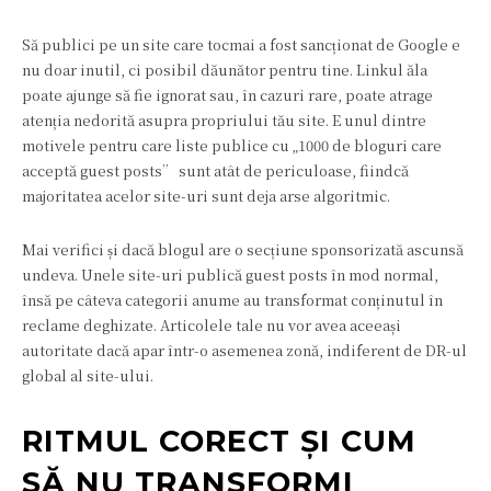
Să publici pe un site care tocmai a fost sancționat de Google e
nu doar inutil, ci posibil dăunător pentru tine. Linkul ăla
poate ajunge să fie ignorat sau, în cazuri rare, poate atrage
atenția nedorită asupra propriului tău site. E unul dintre
motivele pentru care liste publice cu „1000 de bloguri care
acceptă guest posts” sunt atât de periculoase, fiindcă
majoritatea acelor site-uri sunt deja arse algoritmic.
Mai verifici și dacă blogul are o secțiune sponsorizată ascunsă
undeva. Unele site-uri publică guest posts în mod normal,
însă pe câteva categorii anume au transformat conținutul în
reclame deghizate. Articolele tale nu vor avea aceeași
autoritate dacă apar într-o asemenea zonă, indiferent de DR-ul
global al site-ului.
RITMUL CORECT ȘI CUM
SĂ NU TRANSFORMI