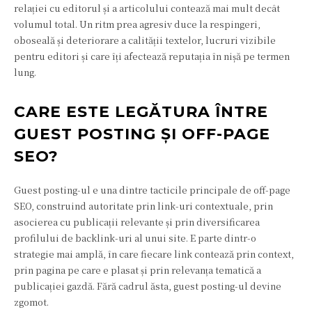
relației cu editorul și a articolului contează mai mult decât
volumul total. Un ritm prea agresiv duce la respingeri,
oboseală și deteriorare a calității textelor, lucruri vizibile
pentru editori și care îți afectează reputația în nișă pe termen
lung.
CARE ESTE LEGĂTURA ÎNTRE
GUEST POSTING ȘI OFF-PAGE
SEO?
Guest posting-ul e una dintre tacticile principale de off-page
SEO, construind autoritate prin link-uri contextuale, prin
asocierea cu publicații relevante și prin diversificarea
profilului de backlink-uri al unui site. E parte dintr-o
strategie mai amplă, în care fiecare link contează prin context,
prin pagina pe care e plasat și prin relevanța tematică a
publicației gazdă. Fără cadrul ăsta, guest posting-ul devine
zgomot.