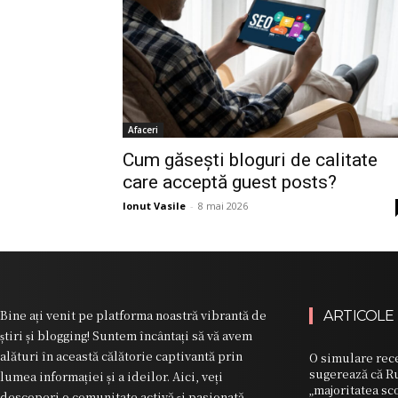
Afaceri
Cum găsești bloguri de calitate
care acceptă guest posts?
Ionut Vasile
-
8 mai 2026
Bine ați venit pe platforma noastră vibrantă de
ARTICOLE
știri și blogging! Suntem încântați să vă avem
alături în această călătorie captivantă prin
O simulare rece
sugerează că Ru
lumea informației și a ideilor. Aici, veți
„majoritatea sc
descoperi o comunitate activă și pasionată,