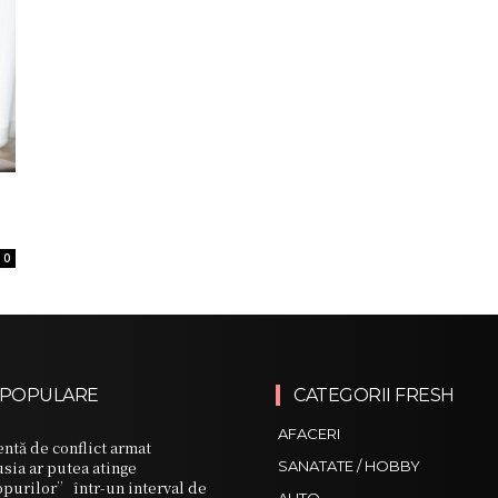
0
 POPULARE
CATEGORII FRESH
AFACERI
ntă de conflict armat
sia ar putea atinge
SANATATE / HOBBY
opurilor” într-un interval de
AUTO