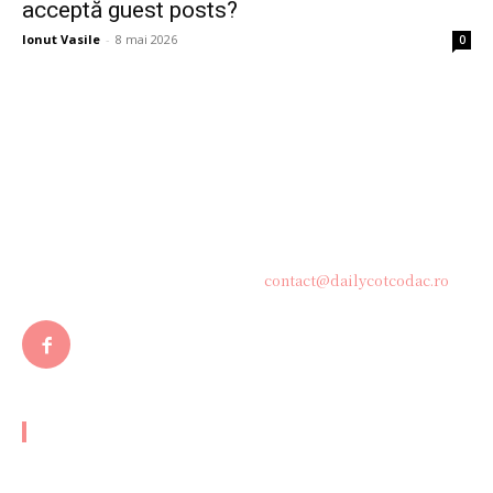
acceptă guest posts?
Ionut Vasile
-
8 mai 2026
0
Bine ați venit pe platforma noastră vibrantă de știri și blogging!
Suntem încântați să vă avem alături în această călătorie
captivantă prin lumea informației și a ideilor. Aici, veți
descoperi o comunitate activă și pasionată, gata să exploreze
subiecte variate și să împărtășească perspective diverse.
Contacteaza-ne oricand la adresa:
contact@dailycotcodac.ro
ARTICOLE POPULARE
Cele mai captivante seriale cu mafioți