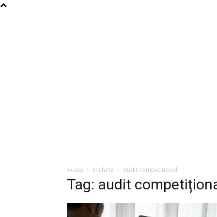
Acasă
Etichete
Audit competițional
Tag: audit competițion