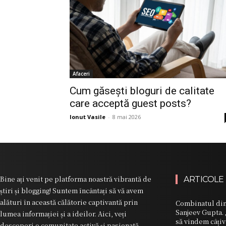
Afaceri
Cum găsești bloguri de calitate
care acceptă guest posts?
Ionut Vasile
-
8 mai 2026
Bine ați venit pe platforma noastră vibrantă de
ARTICOLE
știri și blogging! Suntem încântați să vă avem
alături în această călătorie captivantă prin
Combinatul din 
Sanjeev Gupta. 
lumea informației și a ideilor. Aici, veți
să vindem câți
descoperi o comunitate activă și pasionată,