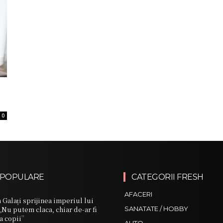
0
 POPULARE
CATEGORII FRESH
AFACERI
Galați sprijinea imperiul lui
„Nu putem claca, chiar de-ar fi
SANATATE / HOBBY
va copii”
AUTO