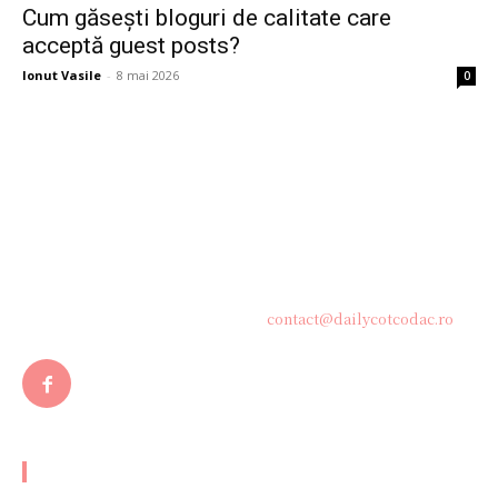
Cum găsești bloguri de calitate care
acceptă guest posts?
Ionut Vasile
-
8 mai 2026
0
Bine ați venit pe platforma noastră vibrantă de știri și blogging!
Suntem încântați să vă avem alături în această călătorie
captivantă prin lumea informației și a ideilor. Aici, veți
descoperi o comunitate activă și pasionată, gata să exploreze
subiecte variate și să împărtășească perspective diverse.
Contacteaza-ne oricand la adresa:
contact@dailycotcodac.ro
ARTICOLE POPULARE