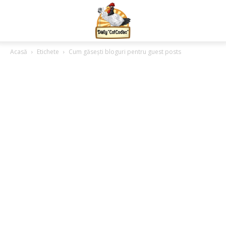
Acasă
Etichete
Cum găsești bloguri pentru guest posts