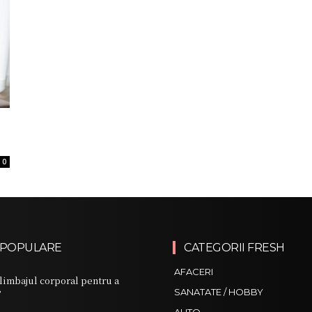
0
 POPULARE
CATEGORII FRESH
AFACERI
limbajul corporal pentru a
?
SANATATE / HOBBY
AUTO