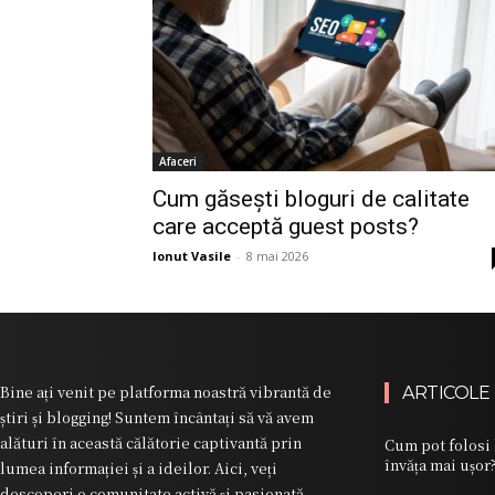
Afaceri
Cum găsești bloguri de calitate
care acceptă guest posts?
Ionut Vasile
-
8 mai 2026
Bine ați venit pe platforma noastră vibrantă de
ARTICOLE
știri și blogging! Suntem încântați să vă avem
alături în această călătorie captivantă prin
Cum pot folosi 
învăța mai ușor
lumea informației și a ideilor. Aici, veți
descoperi o comunitate activă și pasionată,