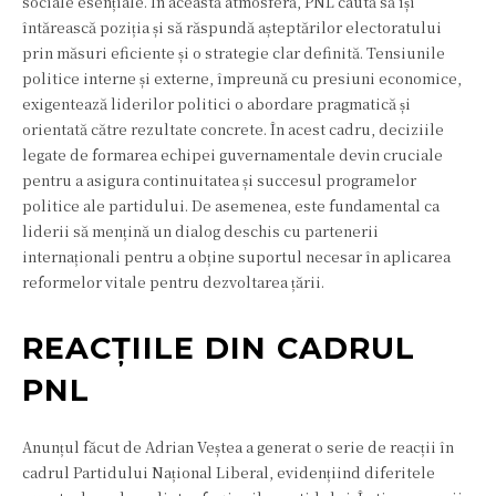
sociale esențiale. În această atmosferă, PNL caută să își
întărească poziția și să răspundă așteptărilor electoratului
prin măsuri eficiente și o strategie clar definită. Tensiunile
politice interne și externe, împreună cu presiuni economice,
exigentează liderilor politici o abordare pragmatică și
orientată către rezultate concrete. În acest cadru, deciziile
legate de formarea echipei guvernamentale devin cruciale
pentru a asigura continuitatea și succesul programelor
politice ale partidului. De asemenea, este fundamental ca
liderii să mențină un dialog deschis cu partenerii
internaționali pentru a obține suportul necesar în aplicarea
reformelor vitale pentru dezvoltarea țării.
REACȚIILE DIN CADRUL
PNL
Anunțul făcut de Adrian Veștea a generat o serie de reacții în
cadrul Partidului Național Liberal, evidențiind diferitele