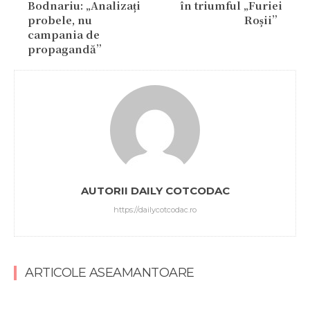
Bodnariu: „Analizați
în triumful „Furiei
probele, nu
Roșii”
campania de
propagandă”
AUTORII DAILY COTCODAC
https://dailycotcodac.ro
ARTICOLE ASEAMANTOARE