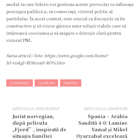
modul în care liderii vor gestiona aceste provocări va influența
percepția publică și, în consecință, viitorul politic al
partidului. În acest context, este crucial ca discuțiile să fie
constructive și să vizeze găsirea unor soluții viabile care să
întărească coeziunea și să asigure o direcție clară pentru
viitorul PNL.
Sursa articol / foto: https://news.google.com/home?
hl=ro&gl=RO&ceid=RO%3Aro
CONGRES
GUVERN
PARTID
ARTICOLUL PRECEDENT
ARTICOLUL URMĂTOR
Jurist norvegian,
Spania – Arabia
după pelicula
Saudită 4-0: Lamine
„Fjord”, inspirată de
Yamal și Mikel
situația familiei
Oyarzabal excelează