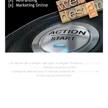
- Ai nevoie de transport aeroport in Anglia? Încearcă
Airport Taxi
London
. Calitate la prețul corect.
- Companie specializata in tranzactionarea de
Criptomonede
si
infrastructura blockchain.
Bine ați venit pe platforma noastră vibrantă de știri și blogging!
Suntem încântați să vă avem alături în această călătorie