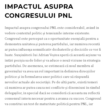
IMPACTUL ASUPRA
CONGRESULUI PNL
Impactul asupra congresului PNL este considerabil, având în
vedere contextul politic și tensiunile interne existente.
Congresul este perceput ca o oportunitate esențială pentru a
demonstra unitatea și puterea partidului, iar numirea recentă
ar putea influența semnificativ dezbaterile și deciziile ce vor fi
luate. Susținătorii lui Adrian Veștea speră că această acțiune va
întări poziția sa de lider și va aduce o nouă viziune în strategia
partidului. De asemenea, se estimează că noul membru al
guvernului va avea un rol important în definirea direcțiilor
politice și în formularea unor politici care să răspundă
nevoilor actuale ale societății. Pe de altă parte, există temeri
că numirea ar putea cauza noi conflicte și disensiuni în rândul
delegaților, în special dacă se consideră că aceasta nu reflectă
consensul intern necesar pentru a avansa cu succes. Congresul
va constitui un test de maturitate politică pentru PNL, iar