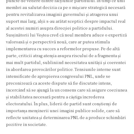
puncte de vedere dintre facțiunile partidului. În timp ce unii
membri au salutat decizia ca pe o mișcare strategică necesară
pentru revitalizarea imaginii guvernului și atragerea unui
suport mai larg, alții s-au arătat sceptici despre impactul real
al acestei numiri asupra direcției politice a partidului.
Susținătorii lui Veștea cred că noul membru aduce o expertiză
valoroasă și o perspectivă nouă, care ar putea stimula
implementarea cu succes a reformelor propuse. Pe de altă
parte, criticii atrag atenția asupra riscului de a fragmenta și
mai mult partidul, subliniind necesitatea unității și coerentei
în abordarea provocărilor politice. Tensiunile interne sunt
intensificate de apropierea congresului PNL, unde se
preconizează ca aceste dispute să fie discutate intens,
încercând să se ajungă la un consens care să asigure coeziunea
și stabilitatea necesară pentru a câștiga încrederea
electoratului. În plus, liderii de partid sunt conștienți de
importanța menținerii unei imagini publice solide, care să
reflecte unitatea și determinarea PNL de a produce schimbări
pozitive în societate.