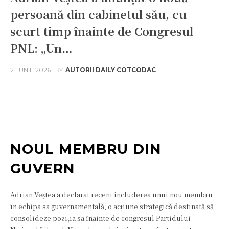
persoană din cabinetul său, cu
scurt timp înainte de Congresul
PNL: „Un…
21 IUNIE 2026
BY
AUTORII DAILY COTCODAC
Facebook
Twitter
Pinterest
W
NOUL MEMBRU DIN
GUVERN
Adrian Veștea a declarat recent includerea unui nou membru
în echipa sa guvernamentală, o acțiune strategică destinată să
consolideze poziția sa înainte de congresul Partidului