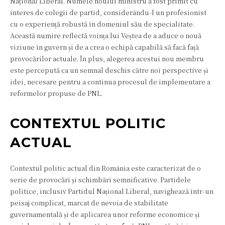
Național Liberal. Numele noului ministru a fost primit cu
interes de colegii de partid, considerându-l un profesionist
cu o experiență robustă în domeniul său de specialitate.
Această numire reflectă voința lui Veștea de a aduce o nouă
viziune în guvern și de a crea o echipă capabilă să facă față
provocărilor actuale. În plus, alegerea acestui nou membru
este percepută ca un semnal deschis către noi perspective și
idei, necesare pentru a continua procesul de implementare a
reformelor propuse de PNL.
CONTEXTUL POLITIC
ACTUAL
Contextul politic actual din România este caracterizat de o
serie de provocări și schimbări semnificative. Partidele
politice, inclusiv Partidul Național Liberal, navighează într-un
peisaj complicat, marcat de nevoia de stabilitate
guvernamentală și de aplicarea unor reforme economice și