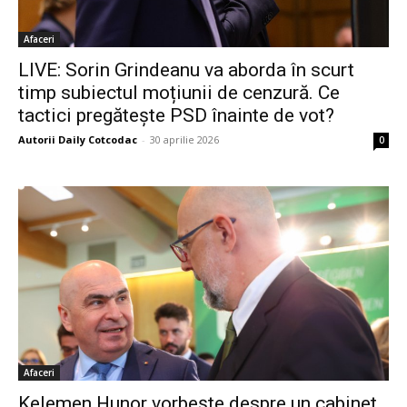
Afaceri
LIVE: Sorin Grindeanu va aborda în scurt
timp subiectul moțiunii de cenzură. Ce
tactici pregătește PSD înainte de vot?
Autorii Daily Cotcodac
-
30 aprilie 2026
0
Afaceri
Kelemen Hunor vorbește despre un cabinet