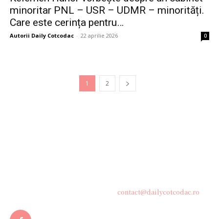
minoritar PNL – USR – UDMR – minorități.
Care este cerința pentru…
Autorii Daily Cotcodac
-
22 aprilie 2026
0
1
2
Bine ați venit pe platforma noastră vibrantă de știri și blogging!
Suntem încântați să vă avem alături în această călătorie
captivantă prin lumea informației și a ideilor. Aici, veți
descoperi o comunitate activă și pasionată, gata să exploreze
subiecte variate și să împărtășească perspective diverse.
Contacteaza-ne oricand la adresa:
contact@dailycotcodac.ro