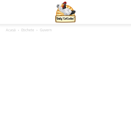
Acasă
Etichete
Guvern