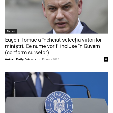
Afaceri
Eugen Tomac a încheiat selecția viitorilor
miniștri. Ce nume vor fi incluse în Guvern
(conform surselor)
Autorii Daily Cotcodac
-
10 iunie 2026
0