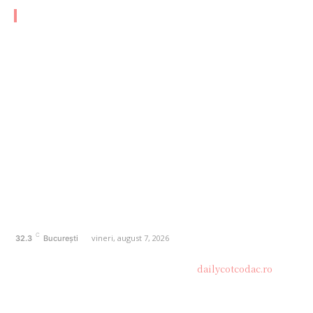
CATEGORII FRESH
AFACERI
1166
SANATATE / HOBBY
20
AUTO
20
ENTERTAINMENT
16
HOME & DECO
14
FASHION
13
Politică de confidențialitate
Contact dailycotcodac.ro
Politica de cookies (GDPR)
C
vineri, august 7, 2026
32.3
București
© Acest site este creat si administrat de
dailycotcodac.ro
.
Toate drepturile rezervate.