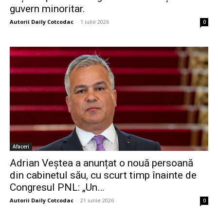
guvern minoritar.
Autorii Daily Cotcodac
-
1 iulie 2026
0
Afaceri
Adrian Veștea a anunțat o nouă persoană
din cabinetul său, cu scurt timp înainte de
Congresul PNL: „Un…
Autorii Daily Cotcodac
-
21 iunie 2026
0