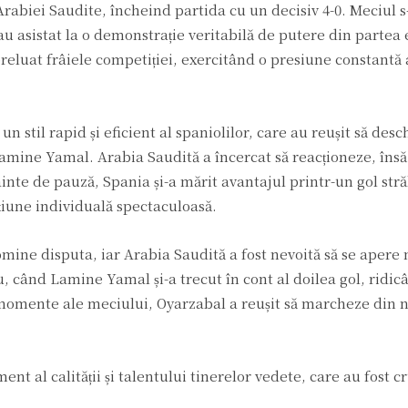
Arabiei Saudite, încheind partida cu un decisiv 4-0. Meciul s
 au asistat la o demonstrație veritabilă de putere din partea
 preluat frâiele competiției, exercitând o presiune constantă
un stil rapid și eficient al spaniolilor, care au reușit să desc
 Lamine Yamal. Arabia Saudită a încercat să reacționeze, îns
ainte de pauză, Spania și-a mărit avantajul printr-un gol str
țiune individuală spectaculoasă.
mine disputa, iar Arabia Saudită a fost nevoită să se apere
, când Lamine Yamal și-a trecut în cont al doilea gol, ridic
le momente ale meciului, Oyarzabal a reușit să marcheze din n
ent al calității și talentului tinerelor vedete, care au fost c