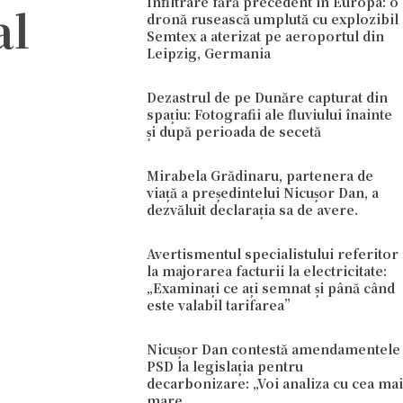
Infiltrare fără precedent în Europa: o
al
dronă rusească umplută cu explozibil
Semtex a aterizat pe aeroportul din
Leipzig, Germania
Dezastrul de pe Dunăre capturat din
spațiu: Fotografii ale fluviului înainte
și după perioada de secetă
Mirabela Grădinaru, partenera de
viață a președintelui Nicușor Dan, a
dezvăluit declarația sa de avere.
Avertismentul specialistului referitor
la majorarea facturii la electricitate:
„Examinați ce ați semnat și până când
este valabil tarifarea”
Nicușor Dan contestă amendamentele
PSD la legislația pentru
decarbonizare: „Voi analiza cu cea mai
mare…