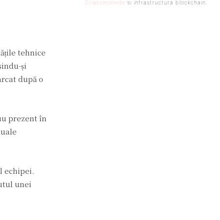
Criptomonede
si infrastructura blockchain.
ățile tehnice
sindu-și
arcat după o
uu prezent în
duale
l echipei.
utul unei