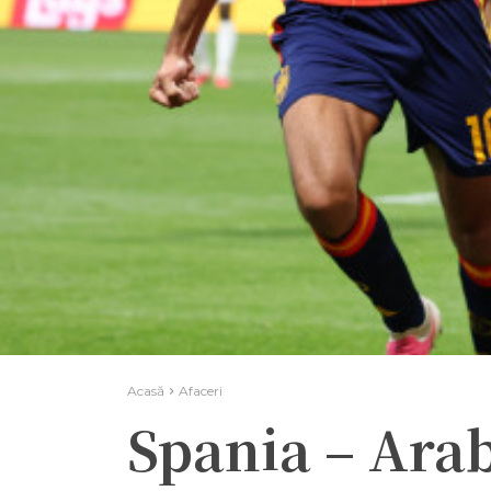
Acasă
Afaceri
Spania – Arab