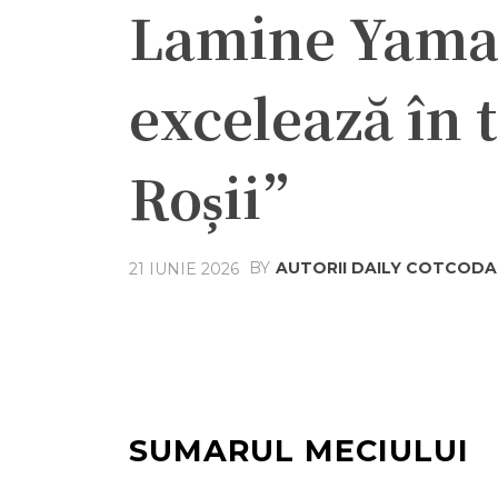
Lamine Yamal
excelează în 
Roșii”
BY
AUTORII DAILY COTCOD
21 IUNIE 2026
Acțiune
Facebook
Twit
SUMARUL MECIULUI