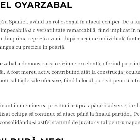
KEL OYARZABAL
ară a Spaniei, având un rol esențial în atacul echipei. De-a l
mpecabilă și o versatilitate remarcabilă, fiind implicat în 
ău din prima repriză a venit după o acțiune individuală fantas
mingea cu precizie în poartă.
Oyarzabal a demonstrat și o viziune excelentă, oferind pase in
. A fost mereu activ, contribuind atât la construcția jocului,
nou calitățile sale ofensive, fiind la locul potrivit pentru a 
inant în menținerea presiunii asupra apărării adverse, iar 
lizat echipa să continue să atace până la finalul partidei. P
 consolidându-și astfel statutul de jucător vital pentru națio