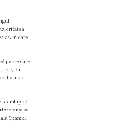
ungul
majoritatea
tică, în care
teligente care
 cât și la
transforma o
leadership-ul
erformanța sa
nala Spaniei.