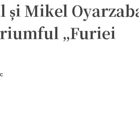
 și Mikel Oyarzab
triumful „Furiei
AC
ter
Pinterest
WhatsApp