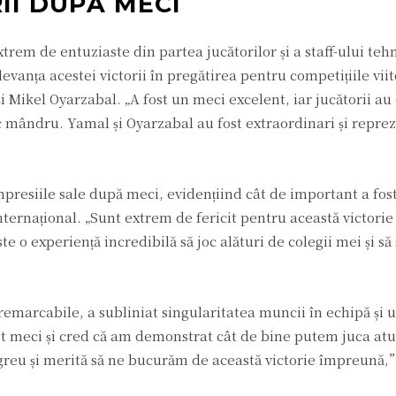
II DUPĂ MECI
trem de entuziaste din partea jucătorilor și a staff-ului tehn
vanța acestei victorii în pregătirea pentru competițiile vii
i Mikel Oyarzabal. „A fost un meci excelent, iar jucătorii a
c mândru. Yamal și Oyarzabal au fost extraordinari și reprezi
esiile sale după meci, evidențiind cât de important a fost
ernațional. „Sunt extrem de fericit pentru această victorie 
e o experiență incredibilă să joc alături de colegii mei și să
emarcabile, a subliniat singularitatea muncii în echipă și 
st meci și cred că am demonstrat cât de bine putem juca at
 greu și merită să ne bucurăm de această victorie împreună