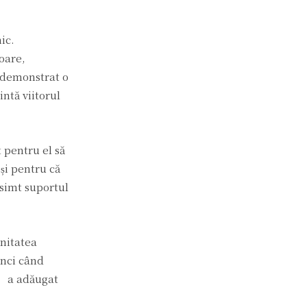
ic.
toare,
u demonstrat o
ntă viitorul
 pentru el să
și pentru că
 simt suportul
unitatea
unci când
,” a adăugat