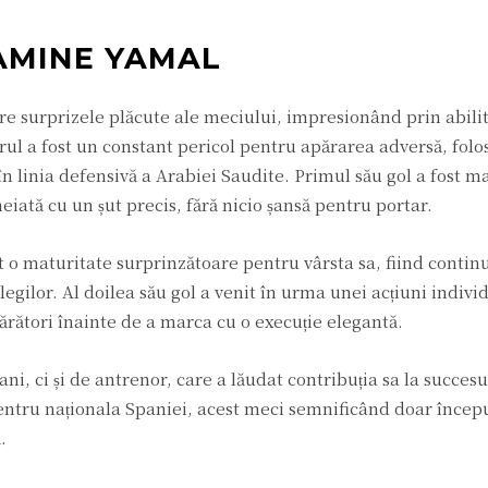
AMINE YAMAL
re surprizele plăcute ale meciului, impresionând prin abilit
ărul a fost un constant pericol pentru apărarea adversă, folo
în linia defensivă a Arabiei Saudite. Primul său gol a fost m
eiată cu un șut precis, fără nicio șansă pentru portar.
 o maturitate surprinzătoare pentru vârsta sa, fiind contin
legilor. Al doilea său gol a venit în urma unei acțiuni indivi
ărători înainte de a marca cu o execuție elegantă.
ni, ci și de antrenor, care a lăudat contribuția sa la succesu
pentru naționala Spaniei, acest meci semnificând doar încep
.