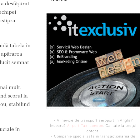
-a desfășurat
 echipei
 asupra
hidă tabela în
ă apărarea
ălucit semnat
 mai mult.
ând scorul la
ou, stabilind
- Ai nevoie de transport aeroport in Anglia?
Încearcă
Airport Taxi London
. Calitate la prețul
ruciale în
corect.
- Companie specializata in tranzactionarea de