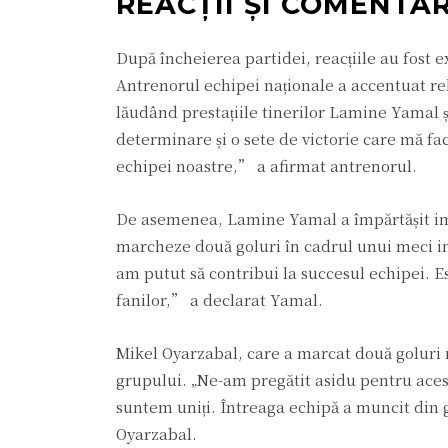
REACȚII ȘI COMENTAR
După încheierea partidei, reacțiile au fost ex
Antrenorul echipei naționale a accentuat rele
lăudând prestațiile tinerilor Lamine Yamal ș
determinare și o sete de victorie care mă fa
echipei noastre,” a afirmat antrenorul.
De asemenea, Lamine Yamal a împărtășit impr
marcheze două goluri în cadrul unui meci int
am putut să contribui la succesul echipei. Est
fanilor,” a declarat Yamal.
Mikel Oyarzabal, care a marcat două goluri r
grupului. „Ne-am pregătit asidu pentru ace
suntem uniți. Întreaga echipă a muncit din
Oyarzabal.