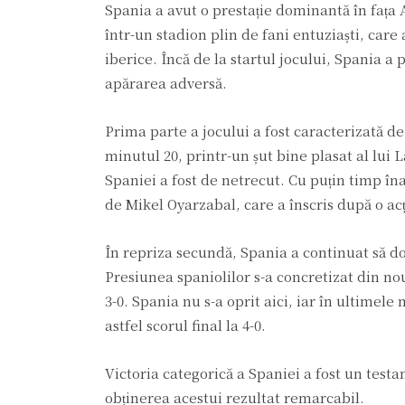
Spania a avut o prestație dominantă în fața 
într-un stadion plin de fani entuziaști, care
iberice. Încă de la startul jocului, Spania a
apărarea adversă.
Prima parte a jocului a fost caracterizată de 
minutul 20, printr-un șut bine plasat al lui
Spaniei a fost de netrecut. Cu puțin timp în
de Mikel Oyarzabal, care a înscris după o ac
În repriza secundă, Spania a continuat să do
Presiunea spaniolilor s-a concretizat din nou
3-0. Spania nu s-a oprit aici, iar în ultime
astfel scorul final la 4-0.
Victoria categorică a Spaniei a fost un testam
obținerea acestui rezultat remarcabil.