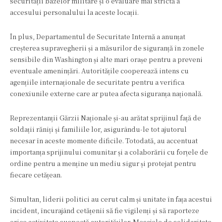
securității bazelor militare și o evaluare mai strictă a
accesului personalului la aceste locații.
În plus, Departamentul de Securitate Internă a anunțat
creșterea supravegherii și a măsurilor de siguranță în zonele
sensibile din Washington și alte mari orașe pentru a preveni
eventuale amenințări. Autoritățile cooperează intens cu
agențiile internaționale de securitate pentru a verifica
conexiunile externe care ar putea afecta siguranța națională.
Reprezentanții Gărzii Naționale și-au arătat sprijinul față de
soldații răniți și familiile lor, asigurându-le tot ajutorul
necesar în aceste momente dificile. Totodată, au accentuat
importanța sprijinului comunitar și a colaborării cu forțele de
ordine pentru a menține un mediu sigur și protejat pentru
fiecare cetățean.
Simultan, liderii politici au cerut calm și unitate în fața acestui
incident, încurajând cetățenii să fie vigilenți și să raporteze
orice activitate suspectă autorităților. Mesajele de solidaritate