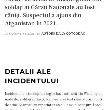
soldați ai Gărzii Naționale au fost
răniți. Suspectul a ajuns din
Afganistan în 2021.
27 NOIEMBRIE 2025
BY
AUTORII DAILY COTCODAC
Facebook
Twitter
Pinterest
W
DETALII ALE
INCIDENTULUI
Incidentul s-a întâmplat lângă o bază militară din Washington,
unde doi soldați ai Gărzii Naționale au fost răniți după focuri
de armă. Martorii au raportat că atacul a avut loc în jurul orei