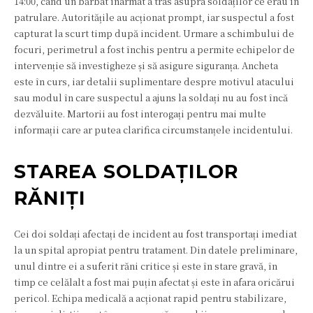
14:00, când un bărbat înarmat a tras asupra soldaților ce erau în
patrulare. Autoritățile au acționat prompt, iar suspectul a fost
capturat la scurt timp după incident. Urmare a schimbului de
focuri, perimetrul a fost închis pentru a permite echipelor de
intervenție să investigheze și să asigure siguranța. Ancheta
este în curs, iar detalii suplimentare despre motivul atacului
sau modul în care suspectul a ajuns la soldați nu au fost încă
dezvăluite. Martorii au fost interogați pentru mai multe
informații care ar putea clarifica circumstanțele incidentului.
STAREA SOLDAȚILOR
RĂNIȚI
Cei doi soldați afectați de incident au fost transportați imediat
la un spital apropiat pentru tratament. Din datele preliminare,
unul dintre ei a suferit răni critice și este în stare gravă, în
timp ce celălalt a fost mai puțin afectat și este în afara oricărui
pericol. Echipa medicală a acționat rapid pentru stabilizare,