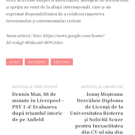
și sprijin au venit de la aliații internaționali, care și-au
exprimat disponibilitatea de a colabora împotriva
terorismului și extremismului violent.
Sursa articol / foto: https://news.google.com/home?
hl=ro&gl=RO&ceid=RO%3Aro
ATAC
INCIDENT
MILITARI
ARTICOLUL PRECEDENT
ARTICOLUL URMĂTOR
Dennis Man, 88 de
Ionuț Moșteanu
minute în Liverpool –
Dezvăluie Diploma
PSV 1-4! Evaluarea
de Licență de la
după triumful istoric
Universitatea Bioterra
de pe Anfield
și Solicită Scuze
pentru Inexactitatea
din CV-ul său din