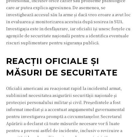
profesional, inclusiv orice cazier sau probleme psihologice
care ar putea explica agresiunea. De asemenea, se
investighează accesul său la arme și dacă vreo eroare a avut loc
în evaluarea și monitorizarea acestuia după sosirea în SUA.
Investigația este în desfășurare, iar oficialii își unesc forțele cu
agențiile de securitate națională pentru a identifica eventuale
riscuri suplimentare pentru siguranța publică.
REACȚII OFICIALE ȘI
MĂSURI DE SECURITATE
Oficialii americani au reacționat rapid la incidentul armat,
subliniind necesitatea asigurării securității naționale și
protecției personalului militar și civil. Președintele a fost
informat imediat și a accentuat angajamentul guvernamental
pentru investigarea promptă a circumstanțelor. Secretarul
Apărării a declarat că toate măsurile necesare vor fi luate
pentru a preveni astfel de incidente, inclusiv o revizuire a