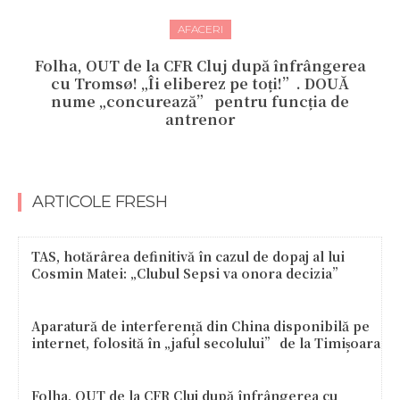
AFACERI
Folha, OUT de la CFR Cluj după înfrângerea
cu Tromsø! „Îi eliberez pe toți!”. DOUĂ
nume „concurează” pentru funcția de
antrenor
ARTICOLE FRESH
TAS, hotărârea definitivă în cazul de dopaj al lui
Cosmin Matei: „Clubul Sepsi va onora decizia”
Aparatură de interferență din China disponibilă pe
internet, folosită în „jaful secolului” de la Timișoara
Folha, OUT de la CFR Cluj după înfrângerea cu