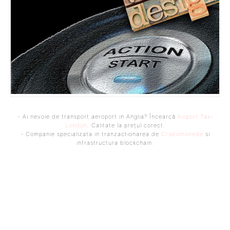
- Ai nevoie de transport aeroport in Anglia? Încearcă
Airport Taxi
London
. Calitate la prețul corect.
- Companie specializata in tranzactionarea de
Criptomonede
si
infrastructura blockchain.
Bine ați venit pe platforma noastră vibrantă de știri și blogging!
Suntem încântați să vă avem alături în această călătorie
captivantă prin lumea informației și a ideilor. Aici, veți