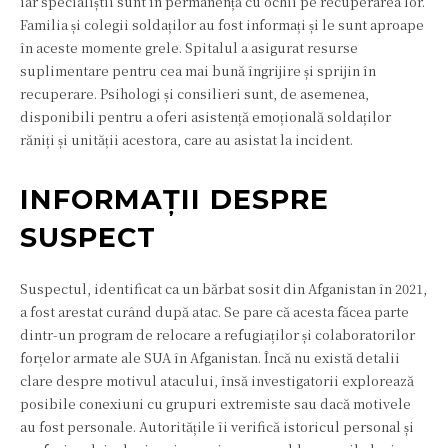
iar specialiștii sunt în permanență cu ochii pe recuperarea lor.
Familia și colegii soldaților au fost informați și le sunt aproape
în aceste momente grele. Spitalul a asigurat resurse
suplimentare pentru cea mai bună îngrijire și sprijin în
recuperare. Psihologi și consilieri sunt, de asemenea,
disponibili pentru a oferi asistență emoțională soldaților
răniți și unității acestora, care au asistat la incident.
INFORMAȚII DESPRE
SUSPECT
Suspectul, identificat ca un bărbat sosit din Afganistan în 2021,
a fost arestat curând după atac. Se pare că acesta făcea parte
dintr-un program de relocare a refugiaților și colaboratorilor
forțelor armate ale SUA în Afganistan. Încă nu există detalii
clare despre motivul atacului, însă investigatorii explorează
posibile conexiuni cu grupuri extremiste sau dacă motivele
au fost personale. Autoritățile îi verifică istoricul personal și