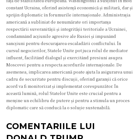
față de stabilitatea europeană. Washingtonul a susținut în mod
constant Ucraina, oferind asistență economică și militară, dar și
sprijin diplomatic în forumurile internaționale. Administrația
americană a subliniat de nenumărate ori importanța
respectării suveranității și integrității teritoriale a Ucrainei,
condamnând acțiunile agresive ale Rusiei și impunând
sancțiuni pentru descurajarea escaladării conflictului. În
cursul negocierilor, Statele Unite pot juca rolul de mediator
influent, facilitând dialogul și exercitând presiuni asupra
Moscovei pentru a respecta acordurile internaționale. De
asemenea, implicarea americană poate ajuta la asigurarea unui
cadru de securitate pentru discuții, oferind garanții că orice
acord va fi monitorizat și implementat corespunzător. În
această lumină, rolul Statelor Unite este crucial pentru a
menține un echilibru de putere și pentru a stimula un proces
diplomatic care să conducă la o soluție sustenabilă.
COMENTARIILE LUI
DONALD TRUMP