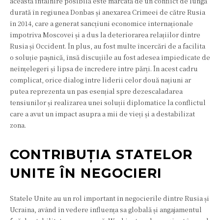
această întâlnire posibilă este marcată de un conflict de lungă
durată în regiunea Donbas și anexarea Crimeei de către Rusia
în 2014, care a generat sancțiuni economice internaționale
împotriva Moscovei și a dus la deteriorarea relațiilor dintre
Rusia și Occident. În plus, au fost multe încercări de a facilita
o soluție pașnică, însă discuțiile au fost adesea împiedicate de
neînțelegeri și lipsa de încredere între părți. În acest cadru
complicat, orice dialog între liderii celor două națiuni ar
putea reprezenta un pas esențial spre dezescaladarea
tensiunilor și realizarea unei soluții diplomatice la conflictul
care a avut un impact asupra a mii de vieți și a destabilizat
zona.
CONTRIBUȚIA STATELOR
UNITE ÎN NEGOCIERI
Statele Unite au un rol important în negocierile dintre Rusia și
Ucraina, având în vedere influența sa globală și angajamentul