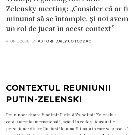
Zelensky meeting: „Consider că ar fi
minunat să se întâmple. Și noi avem
un rol de jucat în acest context”
4 IUNIE 2026
BY
AUTORII DAILY COTCODAC
Facebook
Twitter
Pinterest
W
CONTEXTUL REUNIUNII
PUTIN-ZELENSKI
Reuniunea dintre Vladimir Putin și Volodimir Zelenski a
captat atenția internațională, având în vedere tensiunile
persistente dintre Rusia și Ucraina. Situația în care se plasează