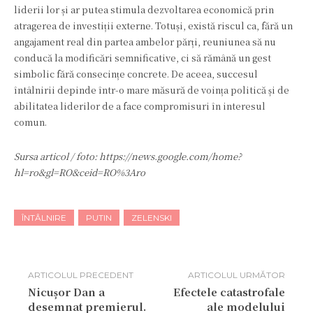
liderii lor și ar putea stimula dezvoltarea economică prin
atragerea de investiții externe. Totuși, există riscul ca, fără un
angajament real din partea ambelor părți, reuniunea să nu
conducă la modificări semnificative, ci să rămână un gest
simbolic fără consecințe concrete. De aceea, succesul
întâlnirii depinde într-o mare măsură de voința politică și de
abilitatea liderilor de a face compromisuri în interesul
comun.
Sursa articol / foto: https://news.google.com/home?
hl=ro&gl=RO&ceid=RO%3Aro
ÎNTÂLNIRE
PUTIN
ZELENSKI
ARTICOLUL PRECEDENT
ARTICOLUL URMĂTOR
Nicușor Dan a
Efectele catastrofale
desemnat premierul.
ale modelului