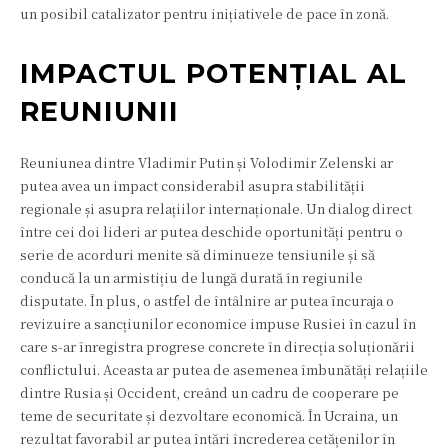
un posibil catalizator pentru inițiativele de pace în zonă.
IMPACTUL POTENȚIAL AL
REUNIUNII
Reuniunea dintre Vladimir Putin și Volodimir Zelenski ar
putea avea un impact considerabil asupra stabilității
regionale și asupra relațiilor internaționale. Un dialog direct
între cei doi lideri ar putea deschide oportunități pentru o
serie de acorduri menite să diminueze tensiunile și să
conducă la un armistițiu de lungă durată în regiunile
disputate. În plus, o astfel de întâlnire ar putea încuraja o
revizuire a sancțiunilor economice impuse Rusiei în cazul în
care s-ar înregistra progrese concrete în direcția soluționării
conflictului. Aceasta ar putea de asemenea îmbunătăți relațiile
dintre Rusia și Occident, creând un cadru de cooperare pe
teme de securitate și dezvoltare economică. În Ucraina, un
rezultat favorabil ar putea întări încrederea cetățenilor în