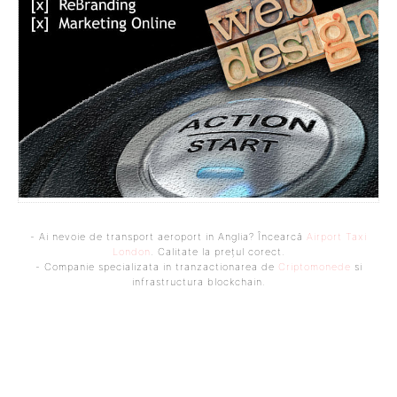
- Ai nevoie de transport aeroport in Anglia? Încearcă
Airport Taxi
London
. Calitate la prețul corect.
- Companie specializata in tranzactionarea de
Criptomonede
si
infrastructura blockchain.
Bine ați venit pe platforma noastră vibrantă de știri și blogging!