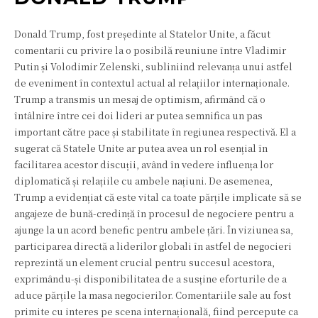
Donald Trump, fost președinte al Statelor Unite, a făcut
comentarii cu privire la o posibilă reuniune între Vladimir
Putin și Volodimir Zelenski, subliniind relevanța unui astfel
de eveniment în contextul actual al relațiilor internaționale.
Trump a transmis un mesaj de optimism, afirmând că o
întâlnire între cei doi lideri ar putea semnifica un pas
important către pace și stabilitate în regiunea respectivă. El a
sugerat că Statele Unite ar putea avea un rol esențial în
facilitarea acestor discuții, având în vedere influența lor
diplomatică și relațiile cu ambele națiuni. De asemenea,
Trump a evidențiat că este vital ca toate părțile implicate să se
angajeze de bună-credință în procesul de negociere pentru a
ajunge la un acord benefic pentru ambele țări. În viziunea sa,
participarea directă a liderilor globali în astfel de negocieri
reprezintă un element crucial pentru succesul acestora,
exprimându-și disponibilitatea de a susține eforturile de a
aduce părțile la masa negocierilor. Comentariile sale au fost
primite cu interes pe scena internațională, fiind percepute ca