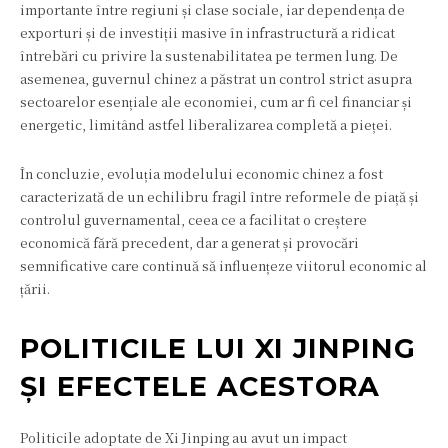
importante între regiuni și clase sociale, iar dependența de
exporturi și de investiții masive în infrastructură a ridicat
întrebări cu privire la sustenabilitatea pe termen lung. De
asemenea, guvernul chinez a păstrat un control strict asupra
sectoarelor esențiale ale economiei, cum ar fi cel financiar și
energetic, limitând astfel liberalizarea completă a pieței.
În concluzie, evoluția modelului economic chinez a fost
caracterizată de un echilibru fragil între reformele de piață și
controlul guvernamental, ceea ce a facilitat o creștere
economică fără precedent, dar a generat și provocări
semnificative care continuă să influențeze viitorul economic al
țării.
POLITICILE LUI XI JINPING
ȘI EFECTELE ACESTORA
Politicile adoptate de Xi Jinping au avut un impact