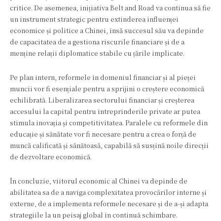
critice. De asemenea, inițiativa Belt and Road va continua să fie
un instrument strategic pentru extinderea influenței
economice și politice a Chinei, însă succesul său va depinde
de capacitatea de a gestiona riscurile financiare și de a
menține relații diplomatice stabile cu țările implicate.
Pe plan intern, reformele în domeniul financiar și al pieței
muncii vor fi esențiale pentru a sprijini o creștere economică
echilibrată. Liberalizarea sectorului financiar și creșterea
accesului la capital pentru întreprinderile private ar putea
stimula inovația și competitivitatea. Paralele cu reformele din
educație și sănătate vor fi necesare pentru a crea o forță de
muncă calificată și sănătoasă, capabilă să susțină noile direcții
de dezvoltare economică.
În concluzie, viitorul economic al Chinei va depinde de
abilitatea sa de a naviga complexitatea provocărilor interne și
externe, de a implementa reformele necesare și de a-și adapta
strategiile la un peisaj global în continuă schimbare.