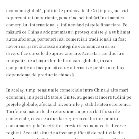
economia globală, politicile promovate de Xi Jinping au avut
repercusiuni importante, generând schimbări în dinamica
comerțului internațional și influențând piețele financiare. Pe
măsură ce China a adoptat măsuri protecționiste și a subliniat
autosuficiența, partenerii săi comerciali tradiționali au fost
nevoiți să își revizuiască strategiile economice și să își
diversifice sursele de aprovizionare. Aceasta a condus la o
reorganizare a lanțurilor de furnizare globale, în care
companiile au început să caute alternative pentru a reduce
dependența de producția chineză.
În același timp, tensiunile comerciale între China și alte mari
economii, în special Statele Unite, au generat incertitudini pe
piețele globale, afectând investițiile și stabilitatea economică.
Tarifele și măsurile de retorsiune au perturbat fluxurile
comerciale, ceea ce a dus la creșterea costurilor pentru
consumatori și la încetinirea creșterii economice în diverse
regiuni. Această situație a fost amplificată de politicile de