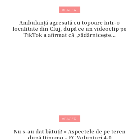
AFACERI
Ambulanță agresată cu topoare într-o
localitate din Cluj, după ce un videoclip pe
TikTok a afirmat că „zădărnicește…
AFACERI
Nu s-au dat bătuți! » Aspectele de pe teren
după Dinamo – FC Voluntari 4-0