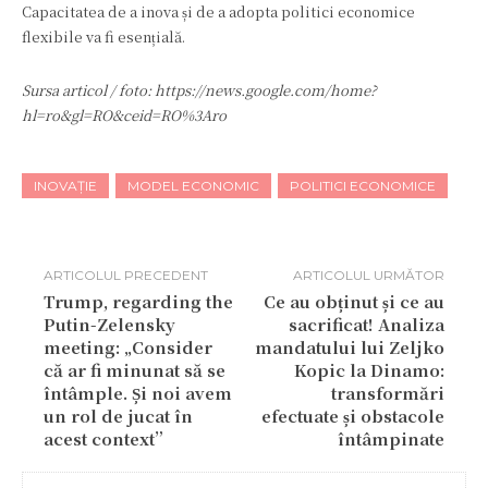
Capacitatea de a inova și de a adopta politici economice
flexibile va fi esențială.
Sursa articol / foto: https://news.google.com/home?
hl=ro&gl=RO&ceid=RO%3Aro
INOVAȚIE
MODEL ECONOMIC
POLITICI ECONOMICE
ARTICOLUL PRECEDENT
ARTICOLUL URMĂTOR
Trump, regarding the
Ce au obținut și ce au
Putin-Zelensky
sacrificat! Analiza
meeting: „Consider
mandatului lui Zeljko
că ar fi minunat să se
Kopic la Dinamo:
întâmple. Și noi avem
transformări
un rol de jucat în
efectuate și obstacole
acest context”
întâmpinate