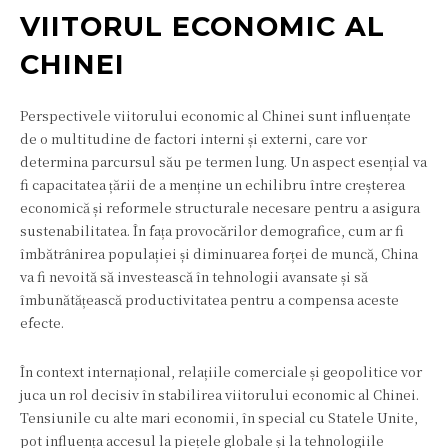
VIITORUL ECONOMIC AL
CHINEI
Perspectivele viitorului economic al Chinei sunt influențate
de o multitudine de factori interni și externi, care vor
determina parcursul său pe termen lung. Un aspect esențial va
fi capacitatea țării de a menține un echilibru între creșterea
economică și reformele structurale necesare pentru a asigura
sustenabilitatea. În fața provocărilor demografice, cum ar fi
îmbătrânirea populației și diminuarea forței de muncă, China
va fi nevoită să investească în tehnologii avansate și să
îmbunătățească productivitatea pentru a compensa aceste
efecte.
În context internațional, relațiile comerciale și geopolitice vor
juca un rol decisiv în stabilirea viitorului economic al Chinei.
Tensiunile cu alte mari economii, în special cu Statele Unite,
pot influența accesul la piețele globale și la tehnologiile