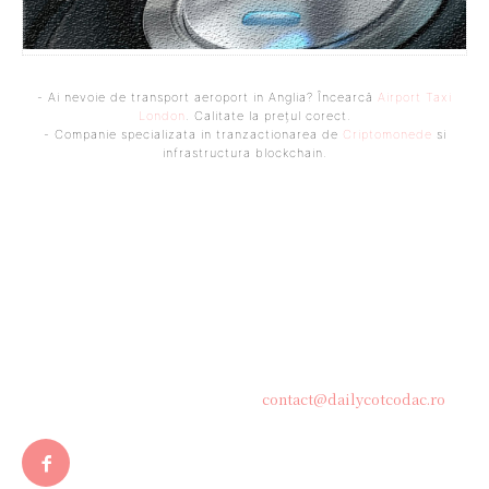
- Ai nevoie de transport aeroport in Anglia? Încearcă
Airport Taxi
London
. Calitate la prețul corect.
- Companie specializata in tranzactionarea de
Criptomonede
si
infrastructura blockchain.
Bine ați venit pe platforma noastră vibrantă de știri și blogging!
Suntem încântați să vă avem alături în această călătorie
captivantă prin lumea informației și a ideilor. Aici, veți
descoperi o comunitate activă și pasionată, gata să exploreze
subiecte variate și să împărtășească perspective diverse.
Contacteaza-ne oricand la adresa:
contact@dailycotcodac.ro