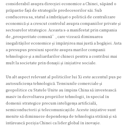
considerabil asupra direcției economice a Chinei, săpând o
prăpastie față de strategiile predecesorilor săi. Sub
conducerea sa, statul a îmbrățișat o politică de centralizare
economică și a crescut controlul asupra companiilor private și
sectoarelor strategice. Aceasta s-a manifestat prin campania
de „prosperitate comună”, care vizează diminuarea
inegalităților economice și împărțirea mai justă a bogăției. Asta
a presupus presiuni sporite asupra marilor companii
tehnologice și a miliardarilor chinezi pentru a contribui mai
mult la societate prin donații și inițiative sociale.
Un alt aspect relevant al politicilor lui Xi este accentul pus pe
autosuficiența tehnologică. Tensiunile comerciale și
geopolitice cu Statele Unite au împins China să investească
masiv în dezvoltarea propriilor tehnologii, în special în
domenii strategice precum inteligența artificială,
semiconductorii și telecomunicațiile. Aceste inițiative sunt
menite să diminueze dependența de tehnologia străină și să
întărească poziția Chinei ca lider global în inovație.