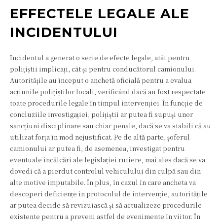
EFFECTELE LEGALE ALE
INCIDENTULUI
Incidentul a generat o serie de efecte legale, atât pentru
polițiștii implicați, cât și pentru conducătorul camionului.
Autoritățile au început o anchetă oficială pentru a evalua
acțiunile polițiștilor locali, verificând dacă au fost respectate
toate procedurile legale în timpul intervenției. În funcție de
concluziile investigației, polițiștii ar putea fi supuși unor
sancțiuni disciplinare sau chiar penale, dacă se va stabili că au
utilizat forța în mod nejustificat. Pe de altă parte, șoferul
camionului ar putea fi, de asemenea, investigat pentru
eventuale încălcări ale legislației rutiere, mai ales dacă se va
dovedi că a pierdut controlul vehiculului din culpă sau din
alte motive imputabile. În plus, în cazul în care ancheta va
descoperi deficiențe în protocolul de intervenție, autoritățile
ar putea decide să revizuiască și să actualizeze procedurile
existente pentru a preveni astfel de evenimente în viitor. În