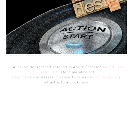
- Ai nevoie de transport aeroport in Anglia? Încearcă
Airport Taxi
London
. Calitate la prețul corect.
- Companie specializata in tranzactionarea de
Criptomonede
si
infrastructura blockchain.
Bine ați venit pe platforma noastră vibrantă de știri și blogging!
Suntem încântați să vă avem alături în această călătorie
captivantă prin lumea informației și a ideilor. Aici, veți