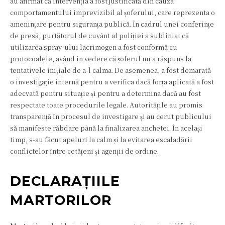
au afirmat că intervenția a fost justificată din cauza
comportamentului imprevizibil al șoferului, care reprezenta o
amenințare pentru siguranța publică. În cadrul unei conferințe
de presă, purtătorul de cuvânt al poliției a subliniat că
utilizarea spray-ului lacrimogen a fost conformă cu
protocoalele, având în vedere că șoferul nu a răspuns la
tentativele inițiale de a-l calma. De asemenea, a fost demarată
o investigație internă pentru a verifica dacă forța aplicată a fost
adecvată pentru situație și pentru a determina dacă au fost
respectate toate procedurile legale. Autoritățile au promis
transparență în procesul de investigare și au cerut publicului
să manifeste răbdare până la finalizarea anchetei. În același
timp, s-au făcut apeluri la calm și la evitarea escaladării
conflictelor între cetățeni și agenții de ordine.
DECLARAȚIILE
MARTORILOR