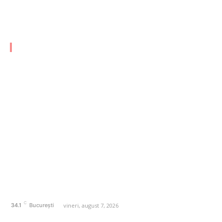
Lasconi îl acuză pe Nicușor Dan: „Este un mincinos”
CATEGORII FRESH
AFACERI
1167
SANATATE / HOBBY
20
AUTO
20
ENTERTAINMENT
16
HOME & DECO
14
FASHION
13
Politică de confidențialitate
Contact dailycotcodac.ro
Politica de cookies (GDPR)
C
vineri, august 7, 2026
34.1
București