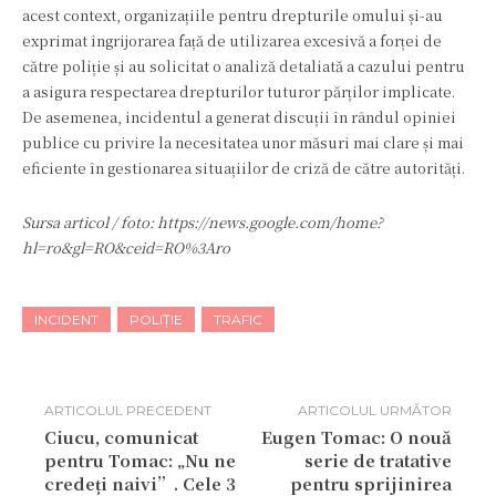
acest context, organizațiile pentru drepturile omului și-au
exprimat îngrijorarea față de utilizarea excesivă a forței de
către poliție și au solicitat o analiză detaliată a cazului pentru
a asigura respectarea drepturilor tuturor părților implicate.
De asemenea, incidentul a generat discuții în rândul opiniei
publice cu privire la necesitatea unor măsuri mai clare și mai
eficiente în gestionarea situațiilor de criză de către autorități.
Sursa articol / foto: https://news.google.com/home?
hl=ro&gl=RO&ceid=RO%3Aro
INCIDENT
POLIȚIE
TRAFIC
ARTICOLUL PRECEDENT
ARTICOLUL URMĂTOR
Ciucu, comunicat
Eugen Tomac: O nouă
pentru Tomac: „Nu ne
serie de tratative
credeți naivi”. Cele 3
pentru sprijinirea