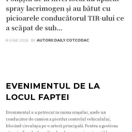
spray lacrimogen și au bătut cu
picioarele conducătorul TIR-ului ce
a scăpat de sub…
8 IUNIE 2026
BY
AUTORII DAILY COTCODAC
Facebook
Twitter
Pinterest
W
EVENIMENTUL DE LA
LOCUL FAPTEI
Evenimentul s-a petrecut în inima orașului, unde un
conducător de camion a pierdut controlul vehiculului,
blocând circulația pe o arteră principală. Pentru a gestiona