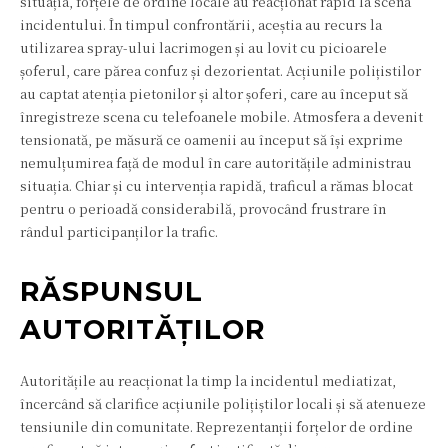
situația, forțele de ordine locale au reacționat rapid la scena
incidentului. În timpul confrontării, aceștia au recurs la
utilizarea spray-ului lacrimogen și au lovit cu picioarele
șoferul, care părea confuz și dezorientat. Acțiunile polițistilor
au captat atenția pietonilor și altor șoferi, care au început să
înregistreze scena cu telefoanele mobile. Atmosfera a devenit
tensionată, pe măsură ce oamenii au început să își exprime
nemulțumirea față de modul în care autoritățile administrau
situația. Chiar și cu intervenția rapidă, traficul a rămas blocat
pentru o perioadă considerabilă, provocând frustrare în
rândul participanților la trafic.
RĂSPUNSUL
AUTORITĂȚILOR
Autoritățile au reacționat la timp la incidentul mediatizat,
încercând să clarifice acțiunile polițiștilor locali și să atenueze
tensiunile din comunitate. Reprezentanții forțelor de ordine