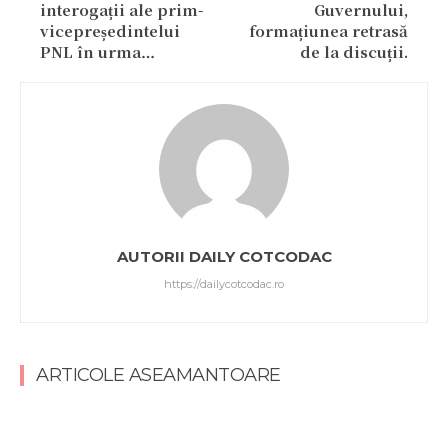
interogații ale prim-
Guvernului,
vicepreședintelui
formațiunea retrasă
PNL în urma…
de la discuții.
AUTORII DAILY COTCODAC
https://dailycotcodac.ro
ARTICOLE ASEAMANTOARE