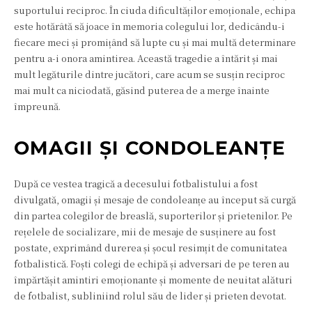
suportului reciproc. În ciuda dificultăților emoționale, echipa
este hotărâtă să joace în memoria colegului lor, dedicându-i
fiecare meci și promițând să lupte cu și mai multă determinare
pentru a-i onora amintirea. Această tragedie a întărit și mai
mult legăturile dintre jucători, care acum se susțin reciproc
mai mult ca niciodată, găsind puterea de a merge înainte
împreună.
OMAGII ȘI CONDOLEANȚE
După ce vestea tragică a decesului fotbalistului a fost
divulgată, omagii și mesaje de condoleanțe au început să curgă
din partea colegilor de breaslă, suporterilor și prietenilor. Pe
rețelele de socializare, mii de mesaje de susținere au fost
postate, exprimând durerea și șocul resimțit de comunitatea
fotbalistică. Foști colegi de echipă și adversari de pe teren au
împărtășit amintiri emoționante și momente de neuitat alături
de fotbalist, subliniind rolul său de lider și prieten devotat.