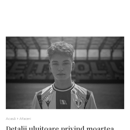
Acasă
Afaceri
Detalii uluitoare privind moartea