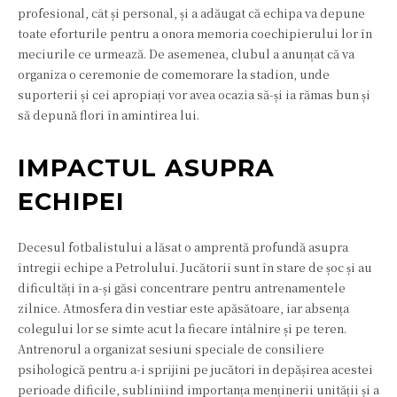
profesional, cât și personal, și a adăugat că echipa va depune
toate eforturile pentru a onora memoria coechipierului lor în
meciurile ce urmează. De asemenea, clubul a anunțat că va
organiza o ceremonie de comemorare la stadion, unde
suporterii și cei apropiați vor avea ocazia să-și ia rămas bun și
să depună flori în amintirea lui.
IMPACTUL ASUPRA
ECHIPEI
Decesul fotbalistului a lăsat o amprentă profundă asupra
întregii echipe a Petrolului. Jucătorii sunt în stare de șoc și au
dificultăți în a-și găsi concentrare pentru antrenamentele
zilnice. Atmosfera din vestiar este apăsătoare, iar absența
colegului lor se simte acut la fiecare întâlnire și pe teren.
Antrenorul a organizat sesiuni speciale de consiliere
psihologică pentru a-i sprijini pe jucători în depășirea acestei
perioade dificile, subliniind importanța menținerii unității și a