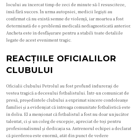
locului au încercat timp de zeci de minute să-l resusciteze,
însă fără succes. În urma autopsiei, medicii legiști au
confirmat că nu există semne de violență, iar moartea a fost
determinată de o problemă medicală nediagnosticată anterior.
Ancheta este în desfășurare pentru a stabili toate detaliile
legate de acest eveniment tragic.
REACȚIILE OFICIALILOR
CLUBULUI
Oficialii clubului Petrolul au fost profund îndurerați de
vestea tragică a decesului fotbalistului. Într-un comunicat de
presă, președintele clubului a exprimat sincere condoleanțe
familiei și a evidențiat că întreaga comunitate fotbalistică este
în doliu. El a menționat că fotbalistul a fost nu doar un jucător
talentat, ci și un coleg de excepție, apreciat de toți pentru
profesionalismul și dedicația sa. Antrenorul echipei a declarat
că pierderea este enormă, atât din punct de vedere