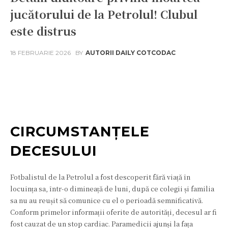
jucătorului de la Petrolul! Clubul
este distrus
18 FEBRUARIE 2026
BY
AUTORII DAILY COTCODAC
Facebook
Twitter
Pinterest
W
CIRCUMSTANȚELE
DECESULUI
Fotbalistul de la Petrolul a fost descoperit fără viață în
locuința sa, într-o dimineață de luni, după ce colegii și familia
sa nu au reușit să comunice cu el o perioadă semnificativă.
Conform primelor informații oferite de autorități, decesul ar fi
fost cauzat de un stop cardiac. Paramedicii ajunși la fața