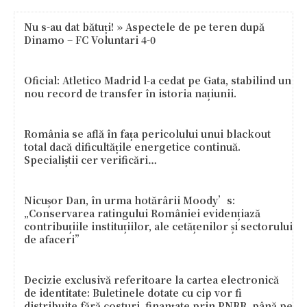
Nu s-au dat bătuți! » Aspectele de pe teren după
Dinamo – FC Voluntari 4-0
Oficial: Atletico Madrid l-a cedat pe Gata, stabilind un
nou record de transfer în istoria națiunii.
România se află în fața pericolului unui blackout
total dacă dificultățile energetice continuă.
Specialiștii cer verificări…
Nicușor Dan, în urma hotărârii Moody’s:
„Conservarea ratingului României evidențiază
contribuțiile instituțiilor, ale cetățenilor și sectorului
de afaceri”
Decizie exclusivă referitoare la cartea electronică
de identitate: Buletinele dotate cu cip vor fi
distribuite fără costuri, finanțate prin PNRR, până pe