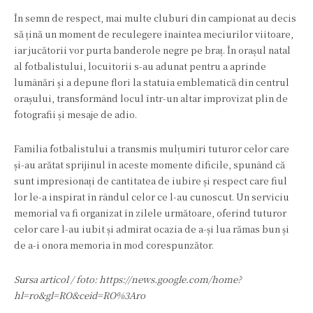
În semn de respect, mai multe cluburi din campionat au decis
să țină un moment de reculegere înaintea meciurilor viitoare,
iar jucătorii vor purta banderole negre pe braț. În orașul natal
al fotbalistului, locuitorii s-au adunat pentru a aprinde
lumânări și a depune flori la statuia emblematică din centrul
orașului, transformând locul într-un altar improvizat plin de
fotografii și mesaje de adio.
Familia fotbalistului a transmis mulțumiri tuturor celor care
și-au arătat sprijinul în aceste momente dificile, spunând că
sunt impresionați de cantitatea de iubire și respect care fiul
lor le-a inspirat în rândul celor ce l-au cunoscut. Un serviciu
memorial va fi organizat în zilele următoare, oferind tuturor
celor care l-au iubit și admirat ocazia de a-și lua rămas bun și
de a-i onora memoria în mod corespunzător.
Sursa articol / foto: https://news.google.com/home?
hl=ro&gl=RO&ceid=RO%3Aro