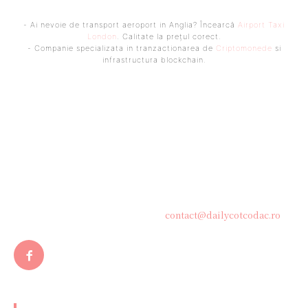
- Ai nevoie de transport aeroport in Anglia? Încearcă
Airport Taxi
London
. Calitate la prețul corect.
- Companie specializata in tranzactionarea de
Criptomonede
si
infrastructura blockchain.
Bine ați venit pe platforma noastră vibrantă de știri și blogging!
Suntem încântați să vă avem alături în această călătorie
captivantă prin lumea informației și a ideilor. Aici, veți
descoperi o comunitate activă și pasionată, gata să exploreze
subiecte variate și să împărtășească perspective diverse.
Contacteaza-ne oricand la adresa:
contact@dailycotcodac.ro