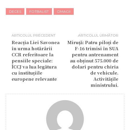
DECES
FOTBALIST
OMAGII
ARTICOLUL PRECEDENT
ARTICOLUL URMĂTOR
Reacția Liei Savonea
Miruță: Patru piloți de
în urma hotărârii
F-16 trimisi în SUA
CCR referitoare la
pentru antrenament
pensiile speciale:
au obținut 575.000 de
ÎCCJ va lua legătura
dolari pentru chiria
cu instituțiile
de vehicule.
europene relevante
Activitățile
ministrului.