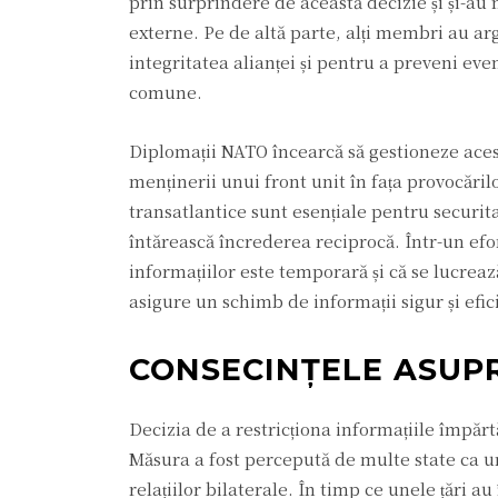
prin surprindere de această decizie și și-au 
externe. Pe de altă parte, alți membri au a
integritatea alianței și pentru a preveni ev
comune.
Diplomații NATO încearcă să gestioneze acest
menținerii unui front unit în fața provocărilo
transatlantice sunt esențiale pentru securitate
întărească încrederea reciprocă. Într-un efor
informațiilor este temporară și că se lucreaz
asigure un schimb de informații sigur și efic
CONSECINȚELE ASUPR
Decizia de a restricționa informațiile împărt
Măsura a fost percepută de multe state ca un
relațiilor bilaterale. În timp ce unele țări a