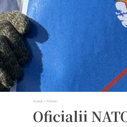
Acasă
Afaceri
Oficialii NAT