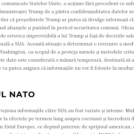
e comunicate Statelor Unite, o acțiune fără precedent ce sub
inistrației Trump de a păstra confidențialitatea datelor se
ilor că președintele Trump ar putea să divulge informații cl
ând alianțele și punând în pericol securitatea comună. Oficia
de retorica imprevizibilă a lui Trump și față de deciziile sal
ională a SUA. Această situație a determinat o revizuire a mod
 Washington, cu scopul de a proteja sursele și metodele criti
este date este considerată o măsură temporară, destinată să 
e va putea asigura că informațiile nu vor fi folosite în modur
UL NATO
icționa informațiile către SUA au fost variate și intense. Mulți
re la efectele pe termen lung asupra coeziunii și încrederii d
n Estul Europei, ce depind puternic de sprijinul american, 