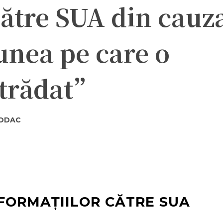
către SUA din cauza
unea pe care o
 trădat”
CODAC
ter
Pinterest
WhatsApp
FORMAȚIILOR CĂTRE SUA