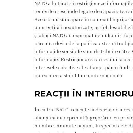
NATO a hotărât să restricționeze informațiil
temerile crescânde legate de capacitatea adm
Această măsură apare în contextul îngrijorăr
unor entități neautorizate, astfel destabiliz
și aliații NATO au exprimat nemulțumiri față 
păreau a devia de la politica externă tradiț
informațiile sensibile sunt distribuite către
informație. Restricționarea accesului la ac
interesele colective ale alianței până când s
putea afecta stabilitatea internațională.
REACȚII ÎN INTERIOR
În cadrul NATO, reacțiile la decizia de a restr
alianței și-au exprimat îngrijorările cu privi
membre. Anumite națiuni, în special cele di