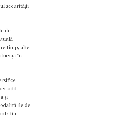
l securității
le de
ntuală
tre timp, alte
fluența în
rsifice
peisajul
a și
odalitățile de
rintr-un