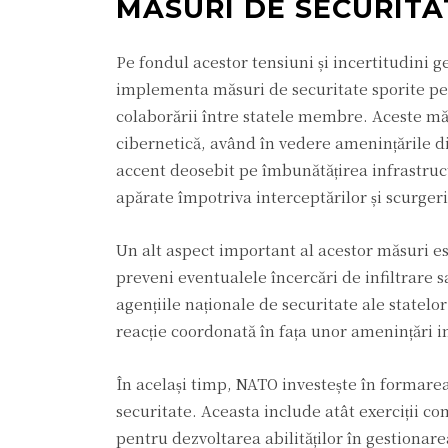
MĂSURI DE SECURITA
Pe fondul acestor tensiuni și incertitudini g
implementa măsuri de securitate sporite pent
colaborării între statele membre. Aceste măs
cibernetică, având în vedere amenințările di
accent deosebit pe îmbunătățirea infrastructu
apărate împotriva interceptărilor și scurger
Un alt aspect important al acestor măsuri est
preveni eventualele încercări de infiltrare
agențiile naționale de securitate ale statel
reacție coordonată în fața unor amenințări 
În același timp, NATO investește în formarea
securitate. Aceasta include atât exerciții co
pentru dezvoltarea abilităților în gestionarea