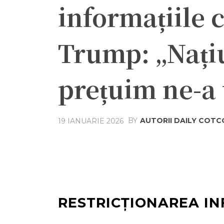
informațiile 
Trump: „Nați
prețuim ne-a
BY
AUTORII DAILY COT
19 IANUARIE 2026
Acțiune
Facebook
Twit
RESTRICȚIONAREA IN