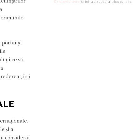
menințărilor
Criptomonede
si infrastructura blockchain.
a
erațiunile
importanța
ile
luții ce să
ia
crederea și să
ALE
ternaționale.
e și a
 au considerat