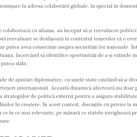
enințare la adresa colaborării globale, în special în domeniu
colaborează cu alianța, au început să-și reevalueze politici
astă reevaluare se desfășoară în contextul temerilor că o eve
 ar putea avea consecințe asupra securității lor naționale. În
ația, încercând să identifice oportunități de a-și extinde in
 putea slăbi.
de de ajustări diplomatice, cu unele state căutând să-și dive
i parteneri internaționali. Această dinamică afectează nu doar 
a strategiilor de politică externă pentru a asigura stabilitate
nilor în creștere. În acest context, discuțiile cu privire la m
in ce în ce mai relevante, pe măsură ce statele navighează p
bare.