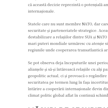
că această decizie reprezintă o potențială am
internaționale.
Statele care nu sunt membre NATO, dar care 
securitate și parteneriatele strategice. Ace
destabilizare a relațiilor dintre SUA și NATO
mari puteri mondiale urmăresc cu atenție situ
regiunile unde cooperarea transatlantică ar
Se pot observa deja începuturile unei perioa
alianțele și să-și întărească relațiile cu alț
geopolitic actual, ci și provoacă o regândire 
securitatea pe termen lung în fața incertitudi
întărire a cooperării internaționale devin d
climat politic global aflat în continuă schim