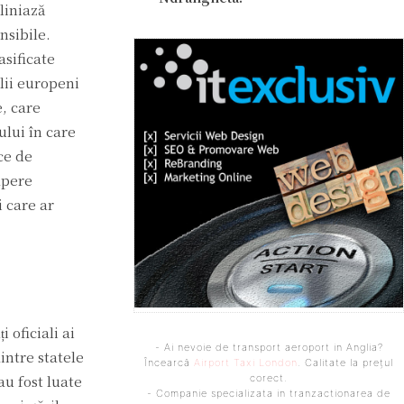
liniază
nsibile.
asificate
lii europeni
e, care
ului în care
ce de
apere
i care ar
 oficiali ai
- Ai nevoie de transport aeroport in Anglia?
intre statele
Încearcă
Airport Taxi London
. Calitate la prețul
au fost luate
corect.
- Companie specializata in tranzactionarea de