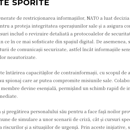
TE SPORITE
enerate de restricționarea informațiilor, NATO a luat decizia
ru a proteja integritatea operațiunilor sale și a asigura co
uri includ o revizuire detaliată a protocoalelor de securita
n ce în ce mai sofisticate din spațiul digital. De asemenea,
rii de comunicații securizate, astfel încât informațiile sensi
ilor neautorizate.
e întărirea capacităților de contrainformații, cu scopul de a
 sau spionaj care ar putea compromite misiunile sale. Colab
or membre devine esențială, permițând un schimb rapid de in
imediate.
 și pregătirea personalului său pentru a face față noilor pro
mune de simulare a unor scenarii de criză, cât și cursuri spe
 riscurilor și a situațiilor de urgență. Prin aceste inițiative,