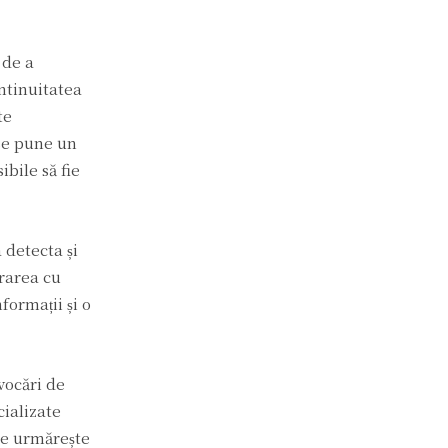
 de a
ntinuitatea
te
 se pune un
bile să fie
 detecta și
orarea cu
formații și o
vocări de
cializate
 se urmărește