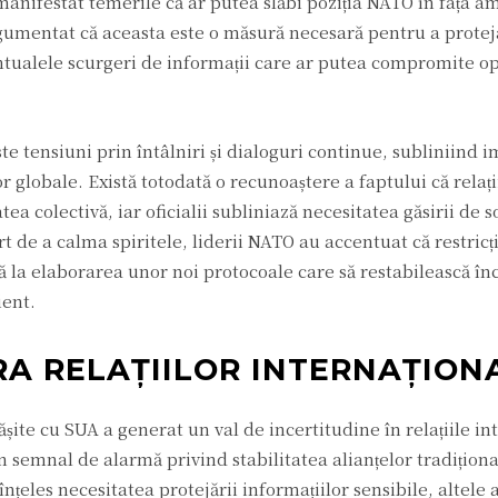
manifestat temerile că ar putea slăbi poziția NATO în fața a
rgumentat că aceasta este o măsură necesară pentru a protej
entualele scurgeri de informații care ar putea compromite op
e tensiuni prin întâlniri și dialoguri continue, subliniind 
r globale. Există totodată o recunoaștere a faptului că relați
a colectivă, iar oficialii subliniază necesitatea găsirii de so
t de a calma spiritele, liderii NATO au accentuat că restricț
ă la elaborarea unor noi protocoale care să restabilească în
ient.
A RELAȚIILOR INTERNAȚION
ășite cu SUA a generat un val de incertitudine în relațiile in
 semnal de alarmă privind stabilitatea alianțelor tradițional
u înțeles necesitatea protejării informațiilor sensibile, altele