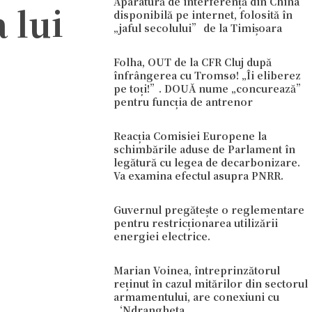
Aparatură de interferență din China
 lui
disponibilă pe internet, folosită în
„jaful secolului” de la Timișoara
Folha, OUT de la CFR Cluj după
înfrângerea cu Tromsø! „Îi eliberez
pe toți!”. DOUĂ nume „concurează”
pentru funcția de antrenor
Reacția Comisiei Europene la
schimbările aduse de Parlament în
legătură cu legea de decarbonizare.
Va examina efectul asupra PNRR.
Guvernul pregătește o reglementare
pentru restricționarea utilizării
energiei electrice.
Marian Voinea, întreprinzătorul
reținut în cazul mitărilor din sectorul
armamentului, are conexiuni cu
‘Ndrangheta.