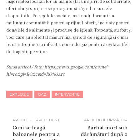
majoritatea locatarilor au manifestat un spirit de solidaritate,
oferindu-și sprijin reciproc și împărtășind resursele
disponibile. Pe rețelele sociale, mai mulți locatari au
mulțumit comunității pentru sprijinul oferit, inclusiv pentru
donațiile de alimente și produse de igienă. Totodată, au fost și
voci care au solicitat măsuri mai stricte de siguranță și o mai
bună întreținere a infrastructurii de gaz pentru a evita astfel
de tragedii pe viitor.
Sursa articol / foto: https://news.google.com/home?
hl=ro&gl=RO&ceid=RO%3Aro
EXPLOZIE
GAZ
INTERVENȚIE
ARTICOLUL PRECEDENT
ARTICOLUL URMĂTOR
Cum se leagă
Bărbat mort sub
baloanele pentru a
dărâmături după o