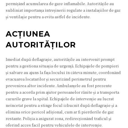
permițând acumularea de gaze inflamabile. Autoritățile au
subliniat importanța întreținerii regulate a instalațiilor de gaz
și ventilație pentru a evita astfel de incidente.
ACȚIUNEA
AUTORITĂȚILOR
Imediat după deflagrație, autoritățile au intervenit prompt
pentru a gestiona situația de urgență. Echipajele de pompieri
și salvare au ajuns la fața locului în câteva minute, coordonând
evacuarea locatarilor și securizând perimetrul pentru
prevenirea altor incidente. Ambulanțele au fost prezente
pentru a acorda prim ajutor persoanelor rănite și a transporta
cazurile grave la spital. Echipajele de intervenție au lucrat
neîncetat pentru a stinge focul izbucnit după deflagrație și a
elimina orice pericol adițional, cum ar fi pierderile de gaz
restante. Poliția a asigurat zona, redirecționând traficul și
oferind acces facil pentru vehiculele de intervenție.