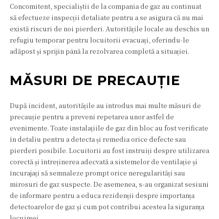
Concomitent, specialiștii de la compania de gaz au continuat
să efectueze inspecții detaliate pentru a se asigura că nu mai
există riscuri de noi pierderi. Autoritățile locale au deschis un
refugiu temporar pentru locuitorii evacuați, oferindu-le
adăpost și sprijin până la rezolvarea completă a situației.
MĂSURI DE PRECAUȚIE
După incident, autoritățile au introdus mai multe măsuri de
precauție pentru a preveni repetarea unor astfel de
evenimente. Toate instalațiile de gaz din bloc au fost verificate
în detaliu pentru a detecta și remedia orice defecte sau
pierderi posibile. Locuitorii au fost instruiți despre utilizarea
corectă și întreținerea adecvată a sistemelor de ventilație și
încurajați să semnaleze prompt orice neregularități sau
mirosuri de gaz suspecte. De asemenea, s-au organizat sesiuni
de informare pentru a educa rezidenții despre importanța
detectoarelor de gaz și cum pot contribui acestea la siguranța
locuinței.