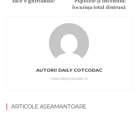
face o ghirlandă?
explozie și incendiu;
locuința total distrusă
AUTORII DAILY COTCODAC
https://dailycotcodac.ro
ARTICOLE ASEAMANTOARE