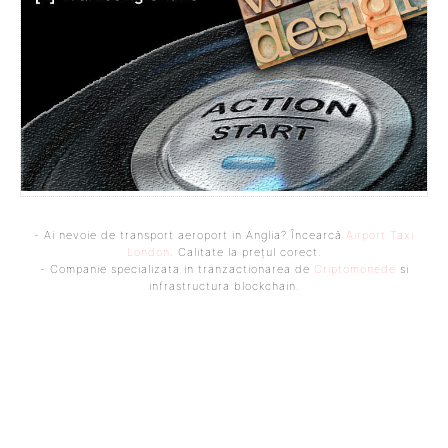
- Ai nevoie de transport aeroport in Anglia? Încearcă
Airport Taxi
London
. Calitate la prețul corect.
- Companie specializata in tranzactionarea de
Criptomonede
si
infrastructura blockchain.
Bine ați venit pe platforma noastră vibrantă de știri și blogging!
Suntem încântați să vă avem alături în această călătorie
captivantă prin lumea informației și a ideilor. Aici, veți