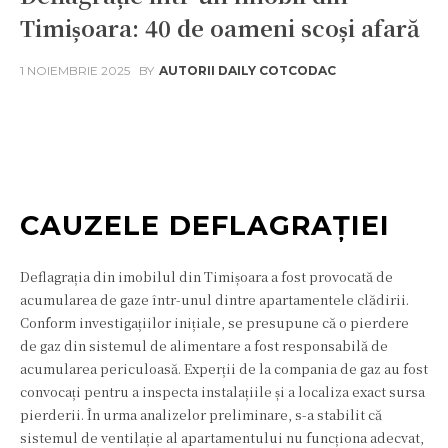
Timișoara: 40 de oameni scoși afară
1 NOIEMBRIE 2025
BY
AUTORII DAILY COTCODAC
Facebook
Twitter
Pinterest
W
CAUZELE DEFLAGRAȚIEI
Deflagrația din imobilul din Timișoara a fost provocată de
acumularea de gaze într-unul dintre apartamentele clădirii.
Conform investigațiilor inițiale, se presupune că o pierdere
de gaz din sistemul de alimentare a fost responsabilă de
acumularea periculoasă. Experții de la compania de gaz au fost
convocați pentru a inspecta instalațiile și a localiza exact sursa
pierderii. În urma analizelor preliminare, s-a stabilit că
sistemul de ventilație al apartamentului nu funcționa adecvat,