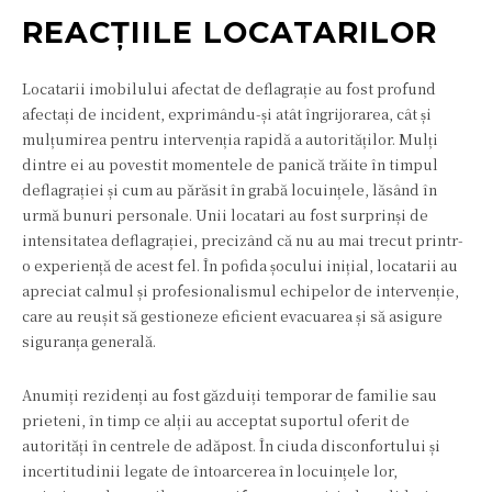
REACȚIILE LOCATARILOR
Locatarii imobilului afectat de deflagrație au fost profund
afectați de incident, exprimându-și atât îngrijorarea, cât și
mulțumirea pentru intervenția rapidă a autorităților. Mulți
dintre ei au povestit momentele de panică trăite în timpul
deflagrației și cum au părăsit în grabă locuințele, lăsând în
urmă bunuri personale. Unii locatari au fost surprinși de
intensitatea deflagrației, precizând că nu au mai trecut printr-
o experiență de acest fel. În pofida șocului inițial, locatarii au
apreciat calmul și profesionalismul echipelor de intervenție,
care au reușit să gestioneze eficient evacuarea și să asigure
siguranța generală.
Anumiți rezidenți au fost găzduiți temporar de familie sau
prieteni, în timp ce alții au acceptat suportul oferit de
autorități în centrele de adăpost. În ciuda disconfortului și
incertitudinii legate de întoarcerea în locuințele lor,