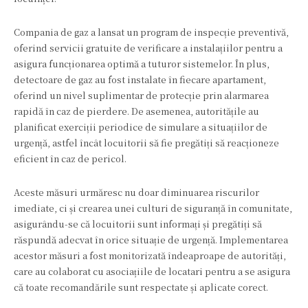
Compania de gaz a lansat un program de inspecție preventivă,
oferind servicii gratuite de verificare a instalațiilor pentru a
asigura funcționarea optimă a tuturor sistemelor. În plus,
detectoare de gaz au fost instalate în fiecare apartament,
oferind un nivel suplimentar de protecție prin alarmarea
rapidă în caz de pierdere. De asemenea, autoritățile au
planificat exerciții periodice de simulare a situațiilor de
urgență, astfel încât locuitorii să fie pregătiți să reacționeze
eficient în caz de pericol.
Aceste măsuri urmăresc nu doar diminuarea riscurilor
imediate, ci și crearea unei culturi de siguranță în comunitate,
asigurându-se că locuitorii sunt informați și pregătiți să
răspundă adecvat în orice situație de urgență. Implementarea
acestor măsuri a fost monitorizată îndeaproape de autorități,
care au colaborat cu asociațiile de locatari pentru a se asigura
că toate recomandările sunt respectate și aplicate corect.