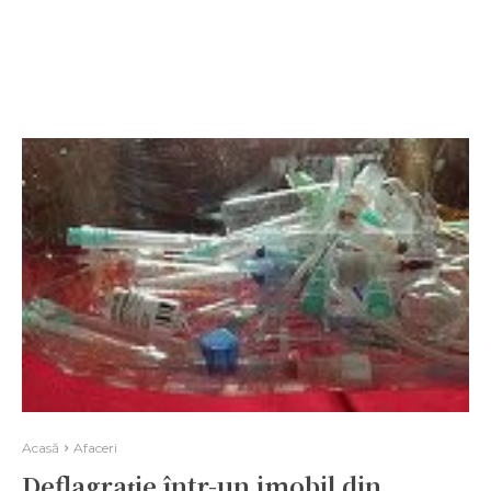
Acasă
Afaceri
Deflagrație într-un imobil din