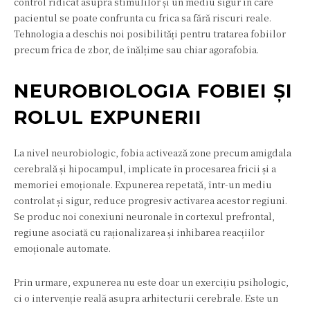
control ridicat asupra stimulilor și un mediu sigur în care
pacientul se poate confrunta cu frica sa fără riscuri reale.
Tehnologia a deschis noi posibilități pentru tratarea fobiilor
precum frica de zbor, de înălțime sau chiar agorafobia.
NEUROBIOLOGIA FOBIEI ȘI
ROLUL EXPUNERII
La nivel neurobiologic, fobia activează zone precum amigdala
cerebrală și hipocampul, implicate în procesarea fricii și a
memoriei emoționale. Expunerea repetată, într-un mediu
controlat și sigur, reduce progresiv activarea acestor regiuni.
Se produc noi conexiuni neuronale în cortexul prefrontal,
regiune asociată cu raționalizarea și inhibarea reacțiilor
emoționale automate.
Prin urmare, expunerea nu este doar un exercițiu psihologic,
ci o intervenție reală asupra arhitecturii cerebrale. Este un