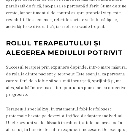
paralizată de frică, încėpă să se perceapă diferit. Stima de sine
crește, iar sentimentul de control asupra propriei vieți este
restabilit. De asemenea, relațiile sociale se îmbunătățesc,
activitățile se diversifică, iar izolarea scade treptat.
ROLUL TERAPEUTULUI ȘI
ALEGEREA MEDIULUI POTRIVIT
Succesul terapiei prin expunere depinde, într-o mare măsură,
de relația dintre pacient și terapeut. Este esențial ca persoana
care suferă de o fobie să se simtă încurajată, sprijinită și, mai
ales, să aibă împreuna cu terapeutul un plan clar, cu obiective
progresive.
Terapeuții specializați în tratamentul fobiilor folosesc
protocoale bazate pe dovezi științifice și adaptate individual.
Unele sesiuni se desfășoară în cabinet, altele pot avea loc în
afara lui, în funcție de natura expunerii necesare. De exemplu,