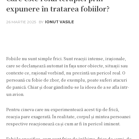
expunere în tratarea fobiilor?
26 MARTIE 2025
BY
IONUT VASILE
Facebook
Twitter
Pinterest
W
Fobiile nu sunt simple frici. Sunt reacții intense, iraționale,
care se declanșează automat în fața unor obiecte, situații sau
contexte ce, rațional vorbind, nu prezintă un pericol real. O
persoană cu fobie de zbor, de exemplu, poate suferi atacuri
de panică. Chiar și doar gândindu-se la ideea de a se afla într-
un avion.
Pentru cineva care nu experimentează acest tip de frică,
reacția pare exagerată. În realitate, corpul și mintea persoanei
respective reacționează ca și cum ar fi în pericol iminent.
Fobiile specifice, cum sunt frica de înălțime, frica de șerpi, de