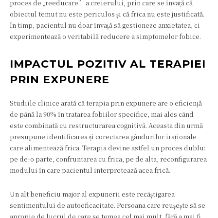
proces de „reeducare” a creierului, prin care se învață că
obiectul temut nu este periculos și că frica nu este justificată.
În timp, pacientul nu doar învață să gestioneze anxietatea, ci
experimentează o veritabilă reducere a simptomelor fobice.
IMPACTUL POZITIV AL TERAPIEI
PRIN EXPUNERE
Studiile clinice arată că terapia prin expunere are o eficiență
de până la 90% în tratarea fobiilor specifice, mai ales când
este combinată cu restructurarea cognitivă. Aceasta din urmă
presupune identificarea și corectarea gândurilor iraționale
care alimentează frica. Terapia devine astfel un proces dublu:
pe de-o parte, confruntarea cu frica, pe de alta, reconfigurarea
modului în care pacientul interpretează acea frică.
Un alt beneficiu major al expunerii este recâștigarea
sentimentului de autoeficacitate. Persoana care reușește să se
apropie de lucrul de care se temea cel mai mult, fără a mai fi