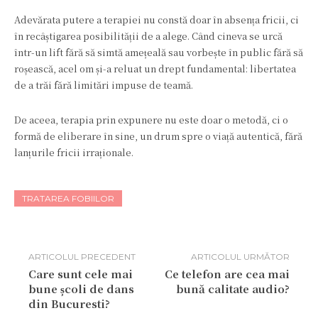
Adevărata putere a terapiei nu constă doar în absența fricii, ci
în recâștigarea posibilității de a alege. Când cineva se urcă
într-un lift fără să simtă amețeală sau vorbește în public fără să
roșească, acel om și-a reluat un drept fundamental: libertatea
de a trăi fără limitări impuse de teamă.
De aceea, terapia prin expunere nu este doar o metodă, ci o
formă de eliberare în sine, un drum spre o viață autentică, fără
lanțurile fricii irraționale.
TRATAREA FOBIILOR
ARTICOLUL PRECEDENT
ARTICOLUL URMĂTOR
Care sunt cele mai
Ce telefon are cea mai
bune școli de dans
bună calitate audio?
din Bucuresti?