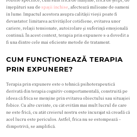
înțepături sau de
spații închise
, afectează milioane de oameni
în lume. Impactul acestora asupra calității vieții poate fi
devastator: limitarea activităților cotidiene, evitarea unor
cariere, relații tensionate, autoizolare și suferință emoțională
continuă. În acest context, terapia prin expunere s-a dovedit a
fi una dintre cele mai eficiente metode de tratament.
CUM FUNCȚIONEAZĂ TERAPIA
PRIN EXPUNERE?
Terapia prin expunere este o tehnică psihoterapeutică
derivată din terapia cognitiv-comportamentală, construită pe
ideea că frica se menține prin evitarea obiectului sau situației
fobice. Cu alte cuvinte, cu cât evităm mai mult lucrul de care
ne este frică, cu atât creierul nostru este încurajat să creadă că
acel lucru este periculos. Astfel, frica nu se estompează –
dimpotrivă, se amplifică.