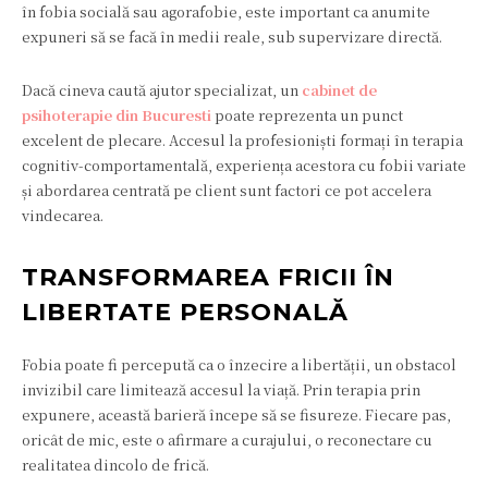
în fobia socială sau agorafobie, este important ca anumite
expuneri să se facă în medii reale, sub supervizare directă.
Dacă cineva caută ajutor specializat, un
cabinet de
psihoterapie din Bucuresti
poate reprezenta un punct
excelent de plecare. Accesul la profesioniști formați în terapia
cognitiv-comportamentală, experiența acestora cu fobii variate
și abordarea centrată pe client sunt factori ce pot accelera
vindecarea.
TRANSFORMAREA FRICII ÎN
LIBERTATE PERSONALĂ
Fobia poate fi percepută ca o înzecire a libertății, un obstacol
invizibil care limitează accesul la viață. Prin terapia prin
expunere, această barieră începe să se fisureze. Fiecare pas,
oricât de mic, este o afirmare a curajului, o reconectare cu
realitatea dincolo de frică.