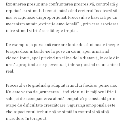
Expunerea presupune confruntarea progresivă, controlată și
repetată cu stimulul temut, până când creierul încetează să
mai reacționeze disproporționat. Procesul se bazează pe un
mecanism numit „extincție emoțională”, prin care asocierea
între stimul și frică se slăbește treptat.
De exemplu, o persoană care are fobie de câini poate începe
terapia doar uitându-se la poze cu câini, apoi urmărind
videoclipuri, apoi privind un câine de la distanță, în cele din
urmă apropiindu-se și, eventual, interacționând cu un animal
real.
Procesul este gradual și adaptat ritmului fiecărei persoane.
Nu este vorba de „aruncarea” individului în mijlocul fricii
sale, ci de acompanierea atentă, empatică și constantă prin
etape de dificultate crescătoare. Siguranța emoțională este
cheia: pacientul trebuie să se simtă în control și să aibă
încredere în terapeut.