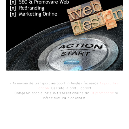
- Ai nevoie de transport aeroport in Anglia? Încearcă
Airport Taxi
London
. Calitate la prețul corect.
- Companie specializata in tranzactionarea de
Criptomonede
si
infrastructura blockchain.