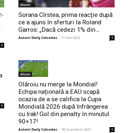
Afaceri
r-
Sorana Cîrstea, prima reacție după
ce a ajuns în sferturi la Roland
-
Garros: „Dacă cedezi 1% din…
Autorii Daily Cotcodac
-
31 mai 2026
0
0
a
Afaceri
Olăroiu nu merge la Mondial!
Echipa națională a EAU scapă
ocazia de a se califica la Cupa
Mondială 2026 după înfrângerea
0
cu Irak! Gol din penalty în minutul
90+17!
Autorii Daily Cotcodac
-
18 noiembrie 2025
0