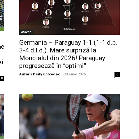
Afaceri
Germania – Paraguay 1-1 (1-1 d.p.
ne
3-4 d.l.d.). Mare surpriză la
Mondialul din 2026! Paraguay
ei
progresează în ”optimi”
Autorii Daily Cotcodac
-
29 iunie 2026
0
0