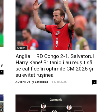
Afaceri
Anglia – RD Congo 2-1. Salvatorul
Harry Kane! Britanicii au reușit să
le
se califice în optimile CM 2026 și
0
au evitat rușinea.
Autorii Daily Cotcodac
-
1 iulie 2026
0