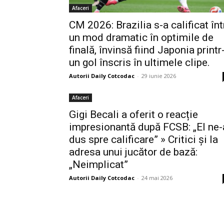
Afaceri
CM 2026: Brazilia s-a calificat înt
un mod dramatic în optimile de
finală, învinsă fiind Japonia printr
un gol înscris în ultimele clipe.
Autorii Daily Cotcodac
-
29 iunie 2026
Afaceri
Gigi Becali a oferit o reacție
impresionantă după FCSB: „El ne-
dus spre calificare” » Critici și la
adresa unui jucător de bază:
„Neimplicat”
Autorii Daily Cotcodac
-
24 mai 2026