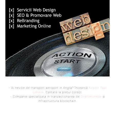
- Ai nevoie de transport aeroport in Anglia? Încearcă
Airport Taxi
London
. Calitate la prețul corect.
- Companie specializata in tranzactionarea de
Criptomonede
si
infrastructura blockchain.