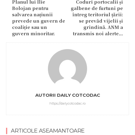
Planul lui Ilie
Coduri portocalii și
Bolojan pentru
galbene de furtuni pe
salvarea națiunii
întreg teritoriul țării:
prevede un guvern de
se prevăd vijelii și
coaliție sau un
grindină. ANM a
guvern minoritar.
transmis noi alerte…
AUTORII DAILY COTCODAC
https://dailycotcodac.ro
ARTICOLE ASEAMANTOARE