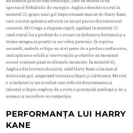
un stadion plin de fani entuziaști, care au asistat la un
spectacol fotbalistic de excepție. Anglia a deschis scorul în
minutul 23, grație unui gol impresionant marcat de Harry Kane,
care a evitat apărarea adversă cu un șut precis din interiorul
careului. RD Congo a răspuns rapid, egalând în minutul 37,
când starul lor a profitat de o eroare în defensiva britanică și a
trimis mingea în poartă cu un voleu puternic. În repriza
secundă, ambele echipe au avut șanse de a prelua conducerea,
însă apărarea solidă și intervențiile portarilor au menținut
scorul constant până în ultimele momente. În minutul 85,
Anglia a dat lovitura decisivă, când Harry Kane a încasat al
doilea său gol, asigurând victoria echipei și calificarea. Meciul
s-a încheiat cu un rezultat care reflecta determinarea și
talentul echipei engleze de a evita o potențială umilință și de a
avansa cu încredere în competiție.
PERFORMANȚA LUI HARRY
KANE