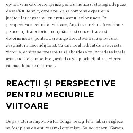
optimi vine ca o recompensă pentru munca și strategia depusă
de staff-ul tehnic, care a reușit să combine experiența
jucătorilor consacrați cu entuziasmul celor tineri. În
perspectiva meciurilor viitoare, Anglia va trebui să continue
pe aceeași traiectorie, menținându-și concentrarea și
determinarea, pentru a-și atinge obiectivele și a-și bucura
susținătorii necondiționat. Cu un moral ridicat după această
victorie, echipa se pregătește să abordeze cu încredere fazele
avansate ale competiției, având ca scop principal accederea
cât mai departe în turneu.
REACȚII ȘI PERSPECTIVE
PENTRU MECIURILE
VIITOARE
După victoria împotriva RD Congo, reacțiile în tabăra engleză
au fost pline de entuziasm și optimism. Selecționerul Gareth