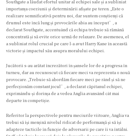
Southgate a lăudat efortul unitar al echipei sale și a subliniat
importanța coeziunii și determinării afișate pe teren. „Este o
realizare semnificativă pentru noi, dar suntem conștienți că
drumul este încă lung și provocările abia au început”, a
declarat Southgate, accentuând că echipa trebuie să rămână
concentrată și să evite orice urmă de relaxare. De asemenea, el
a subliniat rolul crucial pe care l-a avut Harry Kane în această
victorie și impactul său asupra moralului echipei.
Jucătorii s-au arătat încrezători în șansele lor de a progresa în
turneu, dar au recunoscut că fiecare meci va reprezenta o nouă
provocare. „Trebuie să abordăm fiecare meci pe rând și să ne
perfecționăm constant jocul”, a declarat căpitanul echipei,
exprimându-și dorința de a vedea Anglia avansând cât mai
departe în competiție.
Referitor la perspectivele pentru meciurile viitoare, Anglia va
trebui să își mențină nivelul ridicat de performanță și să își
adapteze tacticile în funcție de adversarii pe care îi va întâlni.