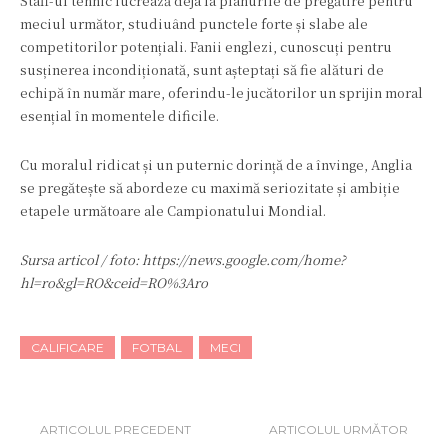
Staff-ul tehnic lucrează deja la planurile de pregătire pentru
meciul următor, studiuând punctele forte și slabe ale
competitorilor potențiali. Fanii englezi, cunoscuți pentru
susținerea incondiționată, sunt așteptați să fie alături de
echipă în număr mare, oferindu-le jucătorilor un sprijin moral
esențial în momentele dificile.
Cu moralul ridicat și un puternic dorință de a învinge, Anglia
se pregătește să abordeze cu maximă seriozitate și ambiție
etapele următoare ale Campionatului Mondial.
Sursa articol / foto: https://news.google.com/home?
hl=ro&gl=RO&ceid=RO%3Aro
CALIFICARE
FOTBAL
MECI
ARTICOLUL PRECEDENT
ARTICOLUL URMĂTOR