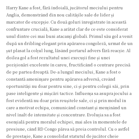
Harry Kane a fost, fără îndoială, jucătorul meciului pentru
Anglia, demonstrând din nou calitățile sale de lider și
marcator de excepție. Cu două goluri înregistrate în această
confruntare crucială, Kane a arătat clar de ce este considerat
unul dintre cei mai buni atacanți globali. Primul său gol a venit
după un dribling elegant prin apărarea congoleză, urmat de un
șut plasat la colțul lung, lăsând portarul advers fără reacție. Al
doilea gol a fost rezultatul unei execuții fine și unei
poziționări excelente în careu, fructificând o centrare precisă
de pe partea dreaptă. De-a lungul meciului, Kane a fost o
constantă amenințare pentru apărarea adversă, creând
oportunități nu doar pentru sine, ci și pentru colegii săi, prin
pase inteligente și mișcări tactice. Influența sa asupra jocului a
fost evidentă nu doar prin reușitele sale, ci și prin modul în
care a motivat echipa, comunicând constant și menținând un
nivel înalt de intensitate și concentrare. Evoluția sa a fost
esențială pentru moralul echipei, mai ales în momentele de
presiune, când RD Congo părea să preia controlul. Cu o astfel
de prestație, Kane a consolidat statutul de jucător cheie