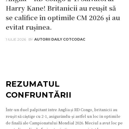
Harry Kane! Britanicii au reușit să
se califice în optimile CM 2026 și au
evitat rușinea.
1 IULIE 2026
BY
AUTORII DAILY COTCODAC
Facebook
Twitter
Pinterest
W
REZUMATUL
CONFRUNTĂRII
Într-un duel palpitant între Anglia și RD Congo, britanicii au
reușit să câștige cu 2-1, asigurându-și astfel un loc în optimile
de finală ale Campionatului Mondial 2026. Meciul a avut loc pe