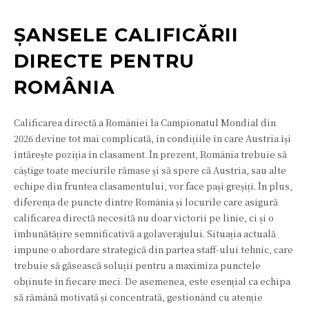
ȘANSELE CALIFICĂRII
DIRECTE PENTRU
ROMÂNIA
Calificarea directă a României la Campionatul Mondial din
2026 devine tot mai complicată, în condițiile în care Austria își
întărește poziția în clasament. În prezent, România trebuie să
câștige toate meciurile rămase și să spere că Austria, sau alte
echipe din fruntea clasamentului, vor face pași greșiți. În plus,
diferența de puncte dintre România și locurile care asigură
calificarea directă necesită nu doar victorii pe linie, ci și o
îmbunătățire semnificativă a golaverajului. Situația actuală
impune o abordare strategică din partea staff-ului tehnic, care
trebuie să găsească soluții pentru a maximiza punctele
obținute în fiecare meci. De asemenea, este esențial ca echipa
să rămână motivată și concentrată, gestionând cu atenție