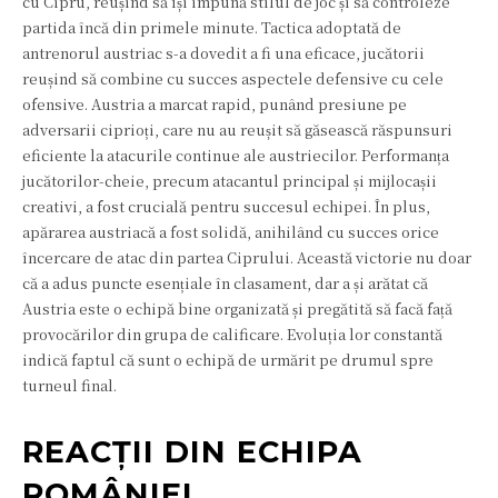
cu Cipru, reușind să își impună stilul de joc și să controleze
partida încă din primele minute. Tactica adoptată de
antrenorul austriac s-a dovedit a fi una eficace, jucătorii
reușind să combine cu succes aspectele defensive cu cele
ofensive. Austria a marcat rapid, punând presiune pe
adversarii ciprioți, care nu au reușit să găsească răspunsuri
eficiente la atacurile continue ale austriecilor. Performanța
jucătorilor-cheie, precum atacantul principal și mijlocașii
creativi, a fost crucială pentru succesul echipei. În plus,
apărarea austriacă a fost solidă, anihilând cu succes orice
încercare de atac din partea Ciprului. Această victorie nu doar
că a adus puncte esențiale în clasament, dar a și arătat că
Austria este o echipă bine organizată și pregătită să facă față
provocărilor din grupa de calificare. Evoluția lor constantă
indică faptul că sunt o echipă de urmărit pe drumul spre
turneul final.
REACȚII DIN ECHIPA
ROMÂNIEI