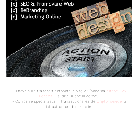
- Ai nevoie de transport aeroport in Anglia? Încearcă
Airport Taxi
London
. Calitate la prețul corect.
- Companie specializata in tranzactionarea de
Criptomonede
si
infrastructura blockchain.