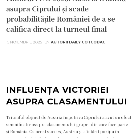
asupra Ciprului și scade
probabilitățile României de a se
califica direct la turneul final
15 NOIEMBRIE 2025
BY
AUTORII DAILY COTCODAC
Facebook
Twitter
Pinterest
W
INFLUENȚA VICTORIEI
ASUPRA CLASAMENTULUI
Triumful obținut de Austria împotriva Ciprului a avut un efect
semnificativ asupra clasamentului grupei din care face parte
și România. Cu acest succes, Austria și-a întărit poziția în