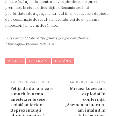
fiecare fază a jocului pentru a evita pierderea de puncte
prețioase. În ciuda dificultăților, România are încă
posibilitatea de a ajunge la turneul final, dar aceasta depinde
de o combinație de rezultate favorabile și de un parcurs
impecabil în meciurile rămase.
Sursa articol / foto: https://news.google.com/home?
hl=ro&gl=RO&ceid=RO%3Aro
AUSTRIA
CALIFICARE
ROMÂNIA
ARTICOLUL PRECEDENT
ARTICOLUL URMĂTOR
Fetița de doi ani care
Mircea Lucescu a
a murit în urma
explodat în
anesteziei fusese
conferință:
sedată anterior.
„Asemenea lucru n-
Reprezentanții
am întâlnit în
clinicii susțin că
întreaga mea