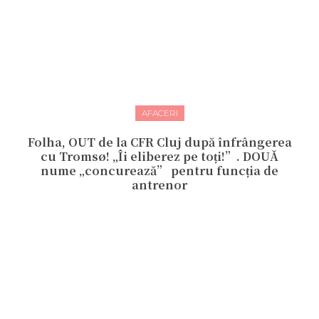
AFACERI
Folha, OUT de la CFR Cluj după înfrângerea
cu Tromsø! „Îi eliberez pe toți!”. DOUĂ
nume „concurează” pentru funcția de
antrenor