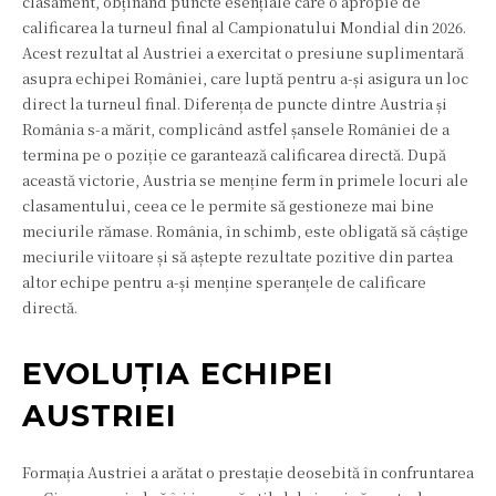
clasament, obținând puncte esențiale care o apropie de
calificarea la turneul final al Campionatului Mondial din 2026.
Acest rezultat al Austriei a exercitat o presiune suplimentară
asupra echipei României, care luptă pentru a-și asigura un loc
direct la turneul final. Diferența de puncte dintre Austria și
România s-a mărit, complicând astfel șansele României de a
termina pe o poziție ce garantează calificarea directă. După
această victorie, Austria se menține ferm în primele locuri ale
clasamentului, ceea ce le permite să gestioneze mai bine
meciurile rămase. România, în schimb, este obligată să câștige
meciurile viitoare și să aștepte rezultate pozitive din partea
altor echipe pentru a-și menține speranțele de calificare
directă.
EVOLUȚIA ECHIPEI
AUSTRIEI
Formația Austriei a arătat o prestație deosebită în confruntarea