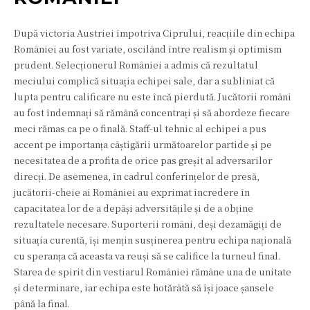
După victoria Austriei împotriva Ciprului, reacțiile din echipa
României au fost variate, oscilând între realism și optimism
prudent. Selecționerul României a admis că rezultatul
meciului complică situația echipei sale, dar a subliniat că
lupta pentru calificare nu este încă pierdută. Jucătorii români
au fost îndemnați să rămână concentrați și să abordeze fiecare
meci rămas ca pe o finală. Staff-ul tehnic al echipei a pus
accent pe importanța câștigării următoarelor partide și pe
necesitatea de a profita de orice pas greșit al adversarilor
direcți. De asemenea, în cadrul conferințelor de presă,
jucătorii-cheie ai României au exprimat încredere în
capacitatea lor de a depăși adversitățile și de a obține
rezultatele necesare. Suporterii români, deși dezamăgiți de
situația curentă, își mențin susținerea pentru echipa națională
cu speranța că aceasta va reuși să se califice la turneul final.
Starea de spirit din vestiarul României rămâne una de unitate
și determinare, iar echipa este hotărâtă să își joace șansele
până la final.