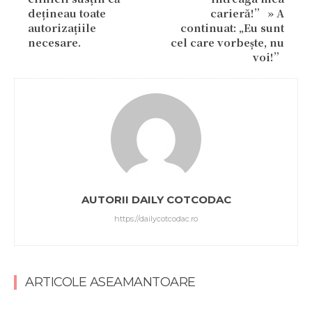
dețineau toate
carieră!” » A
autorizațiile
continuat: „Eu sunt
necesare.
cel care vorbește, nu
voi!”
AUTORII DAILY COTCODAC
https://dailycotcodac.ro
ARTICOLE ASEAMANTOARE