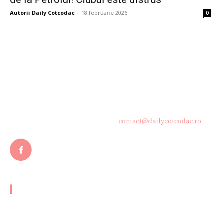
Autorii Daily Cotcodac
-
18 februarie 2026
0
Bine ați venit pe platforma noastră vibrantă de știri și blogging!
Suntem încântați să vă avem alături în această călătorie
captivantă prin lumea informației și a ideilor. Aici, veți
descoperi o comunitate activă și pasionată, gata să exploreze
subiecte variate și să împărtășească perspective diverse.
Contacteaza-ne oricand la adresa:
contact@dailycotcodac.ro
ARTICOLE POPULARE
Consens cu privire la noul conducător suprem al Iranului:
părerile clericilor implicați în selecție…