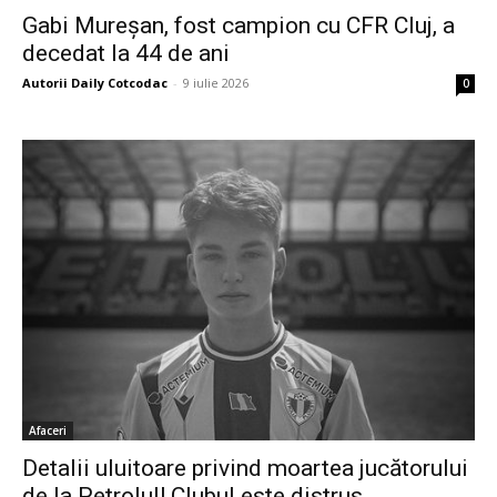
Gabi Mureșan, fost campion cu CFR Cluj, a
decedat la 44 de ani
Autorii Daily Cotcodac
-
9 iulie 2026
0
Afaceri
Detalii uluitoare privind moartea jucătorului
de la Petrolul! Clubul este distrus