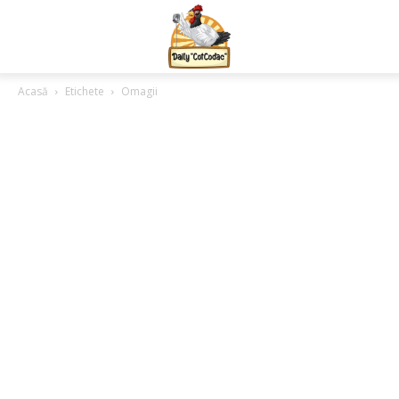
Acasă
Etichete
Omagii