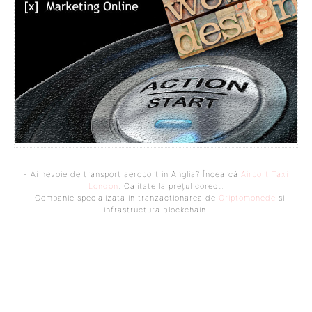
- Ai nevoie de transport aeroport in Anglia? Încearcă
Airport Taxi
London
. Calitate la prețul corect.
- Companie specializata in tranzactionarea de
Criptomonede
si
infrastructura blockchain.
Bine ați venit pe platforma noastră vibrantă de știri și blogging!
Suntem încântați să vă avem alături în această călătorie