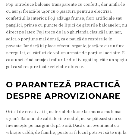
Poți introduce baloane transparente cu confetti, dar umflă-le
cu aer și freacă-le ușor cu o țesătură pentru a electriza
confettiul la interior. Poți adăuga frunze, flori artificiale sau
panglici, prinse cu puncte de lipici de gâturile baloanelor, nu
direct pe latex. Poți trece de la o ghirlandă clasică la un nor,
adică o porțiune mai densă, ca o pauză de respirație în
poveste. Iar dacă îți place efectul organic, joacă-te cu un flux
neregulat, cu vârfuri de volum urmate de porțiuni aerisite. E
ca atunci când aranjezi rafturile din living și lași câte un spațiu
gol ca să respire toate celelalte obiecte.
O PARANTEZĂ PRACTICĂ
DESPRE APROVIZIONARE
Oricât de creativ ai fi, materialele bune fac munca mult mai
ușoară. Balonul de calitate ține nodul, nu se pătează și nu se
învinețește pe margini după o oră. Dacă e un eveniment cu
vibrație caldă, de familie, poate ar fi locul potrivit să te uiți la