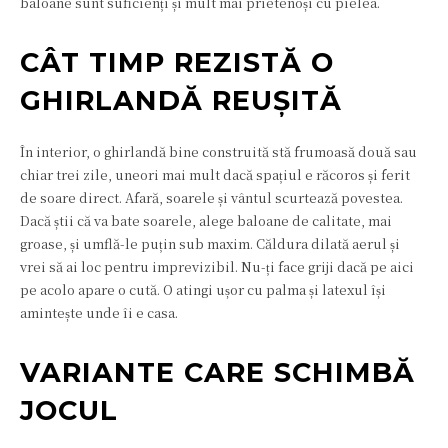
baloane sunt suficienți și mult mai prietenoși cu pielea.
CÂT TIMP REZISTĂ O
GHIRLANDĂ REUȘITĂ
În interior, o ghirlandă bine construită stă frumoasă două sau
chiar trei zile, uneori mai mult dacă spațiul e răcoros și ferit
de soare direct. Afară, soarele și vântul scurtează povestea.
Dacă știi că va bate soarele, alege baloane de calitate, mai
groase, și umflă-le puțin sub maxim. Căldura dilată aerul și
vrei să ai loc pentru imprevizibil. Nu-ți face griji dacă pe aici
pe acolo apare o cută. O atingi ușor cu palma și latexul își
amintește unde îi e casa.
VARIANTE CARE SCHIMBĂ
JOCUL