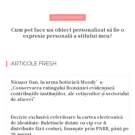
ENTERTAINMENT
Cum pot face un obiect personalizat să fie o
expresie personală a stilului meu?
ARTICOLE FRESH
Nicușor Dan, în urma hotărârii Moody’s:
„Conservarea ratingului României evidențiază
contribuțiile instituțiilor, ale cetățenilor și sectorului
de afaceri”
Decizie exclusivă referitoare la cartea electronică
de identitate: Buletinele dotate cu cip vor fi
distribuite fără costuri, finanțate prin PNRR, până pe
29 august....