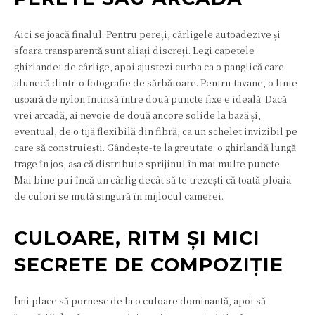
Aici se joacă finalul. Pentru pereți, cârligele autoadezive și
sfoara transparentă sunt aliați discreți. Legi capetele
ghirlandei de cârlige, apoi ajustezi curba ca o panglică care
alunecă dintr-o fotografie de sărbătoare. Pentru tavane, o linie
ușoară de nylon întinsă între două puncte fixe e ideală. Dacă
vrei arcadă, ai nevoie de două ancore solide la bază și,
eventual, de o tijă flexibilă din fibră, ca un schelet invizibil pe
care să construiești. Gândește-te la greutate: o ghirlandă lungă
trage în jos, așa că distribuie sprijinul în mai multe puncte.
Mai bine pui încă un cârlig decât să te trezești că toată ploaia
de culori se mută singură în mijlocul camerei.
CULOARE, RITM ȘI MICI
SECRETE DE COMPOZIȚIE
Îmi place să pornesc de la o culoare dominantă, apoi să