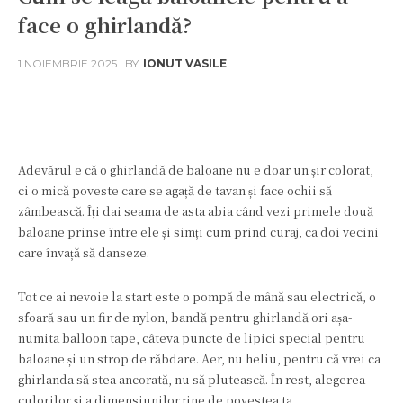
face o ghirlandă?
1 NOIEMBRIE 2025
BY
IONUT VASILE
Facebook
Twitter
Pinterest
W
Adevărul e că o ghirlandă de baloane nu e doar un șir colorat,
ci o mică poveste care se agață de tavan și face ochii să
zâmbească. Îți dai seama de asta abia când vezi primele două
baloane prinse între ele și simți cum prind curaj, ca doi vecini
care învață să danseze.
Tot ce ai nevoie la start este o pompă de mână sau electrică, o
sfoară sau un fir de nylon, bandă pentru ghirlandă ori așa-
numita balloon tape, câteva puncte de lipici special pentru
baloane și un strop de răbdare. Aer, nu heliu, pentru că vrei ca
ghirlanda să stea ancorată, nu să plutească. În rest, alegerea
culorilor și a dimensiunilor ține de povestea ta.