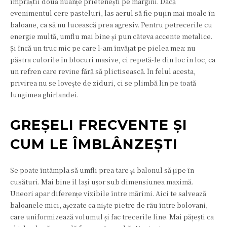
împrăștii două nuanțe prietenești pe margini. Dacă
evenimentul cere pasteluri, las aerul să fie puțin mai moale în
baloane, ca să nu lucească prea agresiv. Pentru petrecerile cu
energie multă, umflu mai bine și pun câteva accente metalice.
Și încă un truc mic pe care l-am învățat pe pielea mea: nu
păstra culorile în blocuri masive, ci repetă-le din loc în loc, ca
un refren care revine fără să plictisească. În felul acesta,
privirea nu se lovește de ziduri, ci se plimbă lin pe toată
lungimea ghirlandei.
GREȘELI FRECVENTE ȘI
CUM LE ÎMBLÂNZEȘTI
Se poate întâmpla să umfli prea tare și balonul să țipe în
cusături. Mai bine îl lași ușor sub dimensiunea maximă.
Uneori apar diferențe vizibile între mărimi. Aici te salvează
baloanele mici, așezate ca niște pietre de râu între bolovani,
care uniformizează volumul și fac trecerile line. Mai pățești ca