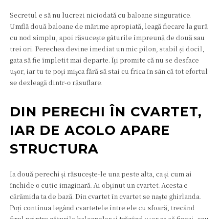
Secretul e să nu lucrezi niciodată cu baloane singuratice.
Umflă două baloane de mărime apropiată, leagă fiecare la gură
cu nod simplu, apoi răsucește gâturile împreună de două sau
trei ori. Perechea devine imediat un mic pilon, stabil și docil,
gata să fie împletit mai departe. Îți promite că nu se desface
ușor, iar tu te poți mișca fără să stai cu frica în sân că tot efortul
se dezleagă dintr-o răsuflare.
DIN PERECHI ÎN CVARTET,
IAR DE ACOLO APARE
STRUCTURA
Ia două perechi și răsucește-le una peste alta, ca și cum ai
închide o cutie imaginară. Ai obținut un cvartet. Acesta e
cărămida ta de bază. Din cvartet în cvartet se naște ghirlanda.
Poți continua legând cvartetele între ele cu sfoară, trecând
firul printre gâturile baloanelor și trăgând ușor ca să fixezi, sau