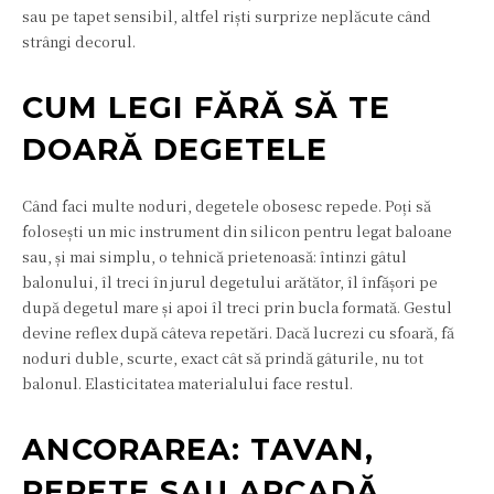
sau pe tapet sensibil, altfel riști surprize neplăcute când
strângi decorul.
CUM LEGI FĂRĂ SĂ TE
DOARĂ DEGETELE
Când faci multe noduri, degetele obosesc repede. Poți să
folosești un mic instrument din silicon pentru legat baloane
sau, și mai simplu, o tehnică prietenoasă: întinzi gâtul
balonului, îl treci în jurul degetului arătător, îl înfășori pe
după degetul mare și apoi îl treci prin bucla formată. Gestul
devine reflex după câteva repetări. Dacă lucrezi cu sfoară, fă
noduri duble, scurte, exact cât să prindă gâturile, nu tot
balonul. Elasticitatea materialului face restul.
ANCORAREA: TAVAN,
PERETE SAU ARCADĂ