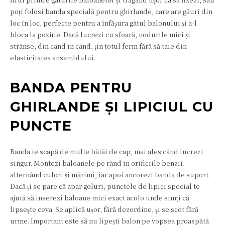
poți folosi banda specială pentru ghirlande, care are găuri din
loc în loc, perfecte pentru a înfășura gâtul balonului și a-l
bloca la poziție. Dacă lucrezi cu sfoară, nodurile mici și
strânse, din când în când, țin totul ferm fără să taie din
elasticitatea ansamblului.
BANDA PENTRU
GHIRLANDE ȘI LIPICIUL CU
PUNCTE
Banda te scapă de multe bătăi de cap, mai ales când lucrezi
singur. Montezi baloanele pe rând în orificiile benzii,
alternând culori și mărimi, iar apoi ancorezi banda de suport.
Dacă ți se pare că apar goluri, punctele de lipici special te
ajută să inserezi baloane mici exact acolo unde simți că
lipsește ceva. Se aplică ușor, fără dezordine, și se scot fără
urme. Important este să nu lipești balon pe vopsea proaspătă