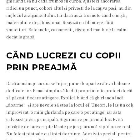
ghirlanda să nu cadă frumos în curbă. Ajustezi ancorarea,
ridici un punct, cobori altul și privești de la câțiva pași, nu din
mijlocul aranjamentului. Iar dacă auzi trosnete când o miști,
materialul e deja tensionat. Reașază cu blândețe, fără
smucituri. Baloanele, ca oamenii, răspund mai bine la calm
decât la grabă.
CÂND LUCREZI CU COPII
PRIN PREAJMĂ
Dacă ai mânuțe curioase în jur, pune deoparte câteva baloane
dedicate lor. E mai simplu să le dai propriul mic proiect decât
să păzești fiecare atingere. Explică blând că ghirlanda încă
„doarme” și are nevoie să stea la locul ei. Uneori, le las un colț
improvizat, o mini ghirlandă pe care o pot atinge, iar asta
salvează piesa principală. Siguranța e pe primul loc. Evită
bucățile de latex rupte lăsate pe jos și aruncă rapid orice rest.
Nu folosi pistoale cu lipici fierbinte. Adezivii speciali pentru