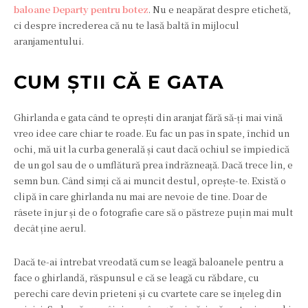
baloane Departy pentru botez
. Nu e neapărat despre etichetă,
ci despre încrederea că nu te lasă baltă în mijlocul
aranjamentului.
CUM ȘTII CĂ E GATA
Ghirlanda e gata când te oprești din aranjat fără să-ți mai vină
vreo idee care chiar te roade. Eu fac un pas în spate, închid un
ochi, mă uit la curba generală și caut dacă ochiul se împiedică
de un gol sau de o umflătură prea îndrăzneață. Dacă trece lin, e
semn bun. Când simți că ai muncit destul, oprește-te. Există o
clipă în care ghirlanda nu mai are nevoie de tine. Doar de
râsete în jur și de o fotografie care să o păstreze puțin mai mult
decât ține aerul.
Dacă te-ai întrebat vreodată cum se leagă baloanele pentru a
face o ghirlandă, răspunsul e că se leagă cu răbdare, cu
perechi care devin prieteni și cu cvartete care se înțeleg din