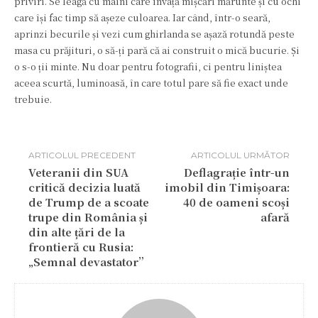
priviri. Se leagă cu mâini care învață mișcări mărunte și cu ochi
care își fac timp să așeze culoarea. Iar când, într-o seară,
aprinzi becurile și vezi cum ghirlanda se așază rotundă peste
masa cu prăjituri, o să-ți pară că ai construit o mică bucurie. Și
o s-o ții minte. Nu doar pentru fotografii, ci pentru liniștea
aceea scurtă, luminoasă, în care totul pare să fie exact unde
trebuie.
ARTICOLUL PRECEDENT
ARTICOLUL URMĂTOR
Veteranii din SUA
Deflagrație într-un
critică decizia luată
imobil din Timișoara:
de Trump de a scoate
40 de oameni scoși
trupe din România și
afară
din alte țări de la
frontieră cu Rusia:
„Semnal devastator”