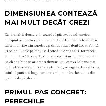
DIMENSIUNEA CONTEAZĂ
MAI MULT DECÂT CREZI
Când umfli baloanele, încearcă să păstrezi un diametru
apropiat pentru fiecare pereche. O ghirlandă reușită are ritm,
iar ritmul vine din repetiție și din contrast atent dozat. Poți să
ții balonul între palme și să-l rotești ușor ca să uniformizezi
volumul. Dacă îți scapă un pic și iese mai mare, nu-i tragedie.
Ba chiar e bine să amesteci dimensiuni: câteva baloane mai
mici, strecurate printre cele standard, adaugă textură și fac ca
totul să pară mai bogat, mai natural, ca un buchet cules din
grădină după ploaie.
PRIMUL PAS CONCRET:
PERECHILE