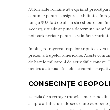
Autoritățile române au exprimat preocupări 
continue pentru a asigura stabilitatea în r
lung a SUA față de aliații săi est-europeni în
Această situație ar putea determina România 
noi parteneriate pentru a-și întări securitat
În plus, retragerea trupelor ar putea avea 
prezența trupelor americane. Aceste comunit
de bazele militare și de activitățile conexe. 
pentru a atenua efectele economice negative
CONSECINȚE GEOPOLI
Decizia de a retrage trupele americane din 
asupra arhitecturii de securitate europene ș
asemenea măsură ar putea fi percepută de Mo