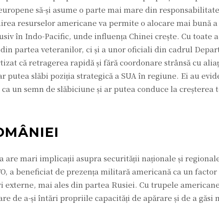
ele europene să-și asume o parte mai mare din responsabilitat
buirea resurselor americane va permite o alocare mai bună a
lusiv în Indo-Pacific, unde influența Chinei crește. Cu toate 
 din partea veteranilor, ci și a unor oficiali din cadrul Dep
ertizat că retragerea rapidă și fără coordonare strânsă cu aliaț
r putea slăbi poziția strategică a SUA în regiune. Ei au evide
a ca un semn de slăbiciune și ar putea conduce la creșterea t
OMÂNIEI
re mari implicații asupra securității naționale și regiona
ATO, a beneficiat de prezența militară americană ca un factor
i externe, mai ales din partea Rusiei. Cu trupele american
 de a-și întări propriile capacități de apărare și de a găsi 