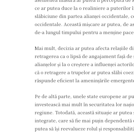
ce ar putea duce la o realiniere a puterilor
slăbiciune din partea alianței occidentale, c
occidentale. Această mișcare ar putea, de 
de-a lungul timpului pentru a menține pacea 
Mai mult, decizia ar putea afecta relațiile di
retragerea ca o lipsă de angajament față de
alianțelor și la o creștere a influenței actori
că o retragere a trupelor ar putea slăbi coe
răspunde eficient la amenințările emergent
Pe de altă parte, unele state europene ar pute
investească mai mult în securitatea lor națio
regiune. Totodată, această situație ar pute
integrate, care să fie mai puțin dependentă
putea să își reevalueze rolul și responsabilit