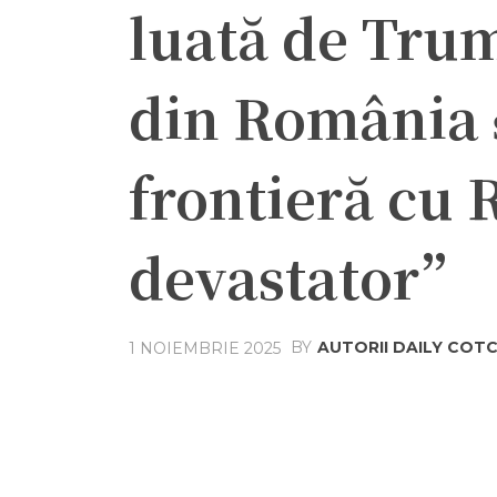
luată de Trum
din România și
frontieră cu 
devastator”
BY
AUTORII DAILY CO
1 NOIEMBRIE 2025
Acțiune
Facebook
Twit