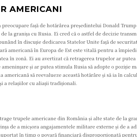
OR AMERICANI
a preocupare față de hotărârea președintelui Donald Trump
de la granița cu Rusia. Ei cred că o astfel de decizie trans
r, punând în discuție dedicarea Statelor Unite față de securita
tară americană în Europa de Est este vitală pentru a împied
atea în zonă. Ei au avertizat că retragerea trupelor ar pute
e amenințare și ar putea stimula Rusia să adopte o poziție m
a americană să reevalueze această hotărâre și să ia în calcul
 relațiilor cu aliații tradiționali.
rage trupele americane din România și alte state de la gra
dorința de a micșora angajamentele militare externe și de a a
 suportat în timp o povară financiară disproporționată pentr