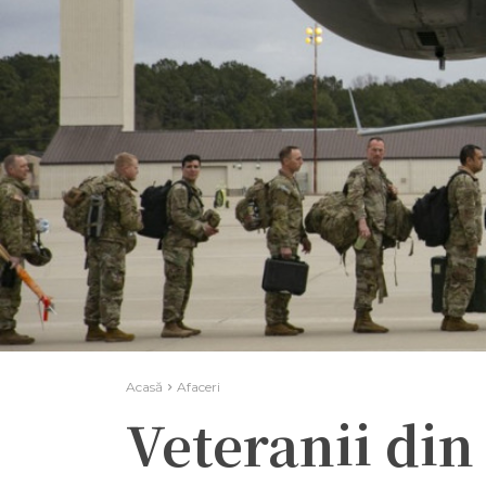
Acasă
Afaceri
Veteranii din