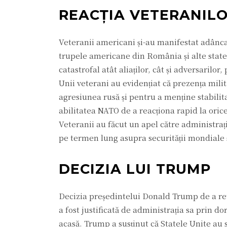
REACȚIA VETERANIL
Veteranii americani și-au manifestat adânc
trupele americane din România și alte state 
catastrofal atât aliaților, cât și adversarilo
Unii veterani au evidențiat că prezența mili
agresiunea rusă și pentru a menține stabilit
abilitatea NATO de a reacționa rapid la oric
Veteranii au făcut un apel către administrați
pe termen lung asupra securității mondiale și a
DECIZIA LUI TRUMP
Decizia președintelui Donald Trump de a ret
a fost justificată de administrația sa prin 
acasă. Trump a susținut că Statele Unite au