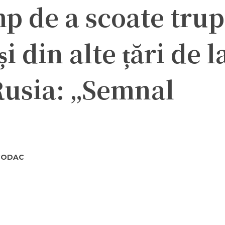
p de a scoate tru
 din alte țări de l
Rusia: „Semnal
TCODAC
ter
Pinterest
WhatsApp