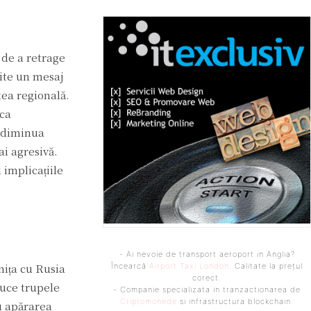
 de a retrage
mite un mesaj
tea regională.
ica
a diminua
ai agresivă.
 implicațiile
- Ai nevoie de transport aeroport in Anglia?
nița cu Rusia
Încearcă
Airport Taxi London
. Calitate la prețul
corect.
duce trupele
- Companie specializata in tranzactionarea de
Criptomonede
si infrastructura blockchain.
u apărarea