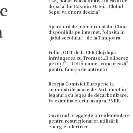
TAS, hotărârea definitivă în cazul de
pe
dopaj al lui Cosmin Matei: „Clubul
Sepsi va onora decizia”
a
Aparatură de interferență din China
disponibilă pe internet, folosită în
„jaful secolului” de la Timișoara
Folha, OUT de la CFR Cluj după
înfrângerea cu Tromsø! „Îi eliberez
pe toți!”. DOUĂ nume „concurează”
pentru funcția de antrenor
Reacția Comisiei Europene la
schimbările aduse de Parlament în
legătură cu legea de decarbonizare.
Va examina efectul asupra PNRR.
Guvernul pregătește o reglementare
pentru restricționarea utilizării
energiei electrice.