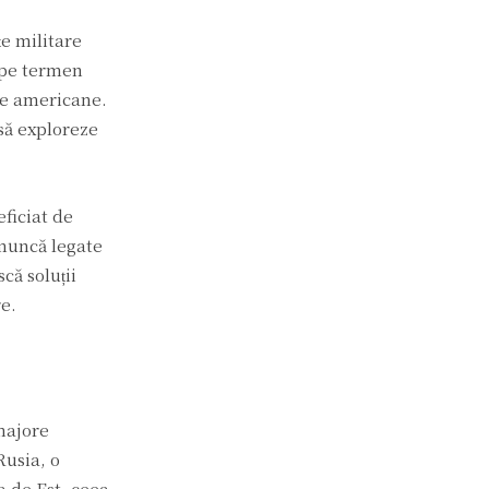
e militare
a pe termen
ice americane.
să exploreze
ficiat de
 muncă legate
că soluții
e.
majore
Rusia, o
a de Est, ceea