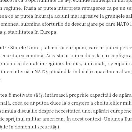
 în regiune. Rusia ar putea interpreta retragerea ca pe un 
eea ce ar putea încuraja acțiuni mai agresive la granițele sa
asemenea, submina eforturile de descurajare pe care NATO l
și stabilitatea în Europa.
ntre Statele Unite și aliații săi europeni, care ar putea perc
 securitatea comună. Aceasta ar putea duce la o reconfigura
lor non-occidentali în regiune. În plus, unii analiști geopoliti
ziunea internă a NATO, punând la îndoială capacitatea alianț
e.
a fi motivate să își întărească propriile capacități de apărar
nală, ceea ce ar putea duce la o creștere a cheltuielilor mili
a stimula discuțiile despre necesitatea unei apărări europe
 de sprijinul militar american. În acest context, Uniunea E
ățile în domeniul securității.