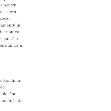
ea pentru
 acestora
acestea,
artamentului
ii ar putea
nțiat că o
ensiunilor în
le. România,
 de
e plecând,
modalități de