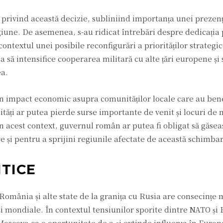
privind această decizie, subliniind importanța unei prezenț
egiune. De asemenea, s-au ridicat întrebări despre dedicați
 contextul unei posibile reconfigurări a priorităților strateg
să intensifice cooperarea militară cu alte țări europene și 
ea.
un impact economic asupra comunităților locale care au bene
ăți ar putea pierde surse importante de venit și locuri de
În acest context, guvernul român ar putea fi obligat să găseas
 și pentru a sprijini regiunile afectate de această schimbar
TICE
România și alte state de la granița cu Rusia are consecințe 
i mondiale. În contextul tensiunilor sporite dintre NATO și 
scova ca o oportunitate de a-și extinde influența în Europ