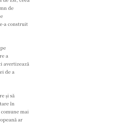
semn de
le
e-a construit
epe
re a
ci avertizează
ei de a
e și să
tare în
ne comune mai
uropeană ar