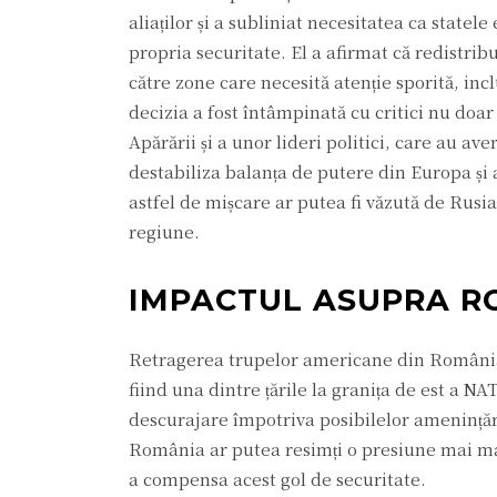
aliaților și a subliniat necesitatea ca stat
propria securitate. El a afirmat că redistri
către zone care necesită atenție sporită, inc
decizia a fost întâmpinată cu critici nu doar
Apărării și a unor lideri politici, care au av
destabiliza balanța de putere din Europa și a
astfel de mișcare ar putea fi văzută de Rusi
regiune.
IMPACTUL ASUPRA R
Retragerea trupelor americane din România a
fiind una dintre țările la granița de est a N
descurajare împotriva posibilelor amenințăr
România ar putea resimți o presiune mai mare
a compensa acest gol de securitate.