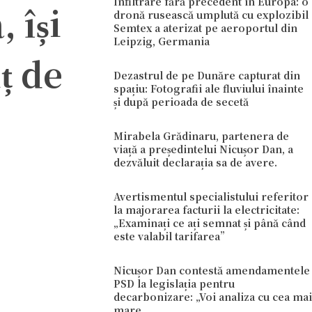
Infiltrare fără precedent în Europa: o
 își
dronă rusească umplută cu explozibil
Semtex a aterizat pe aeroportul din
Leipzig, Germania
ț de
Dezastrul de pe Dunăre capturat din
spațiu: Fotografii ale fluviului înainte
și după perioada de secetă
Mirabela Grădinaru, partenera de
viață a președintelui Nicușor Dan, a
dezvăluit declarația sa de avere.
Avertismentul specialistului referitor
la majorarea facturii la electricitate:
„Examinați ce ați semnat și până când
este valabil tarifarea”
Nicușor Dan contestă amendamentele
PSD la legislația pentru
decarbonizare: „Voi analiza cu cea mai
mare…