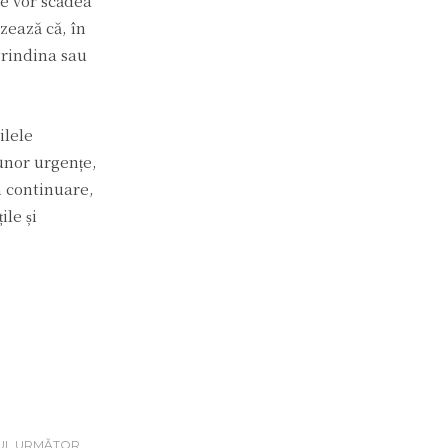
le vor scădea
zează că, în
grindina sau
ilele
 unor urgențe,
n continuare,
ile și
UL URMĂTOR