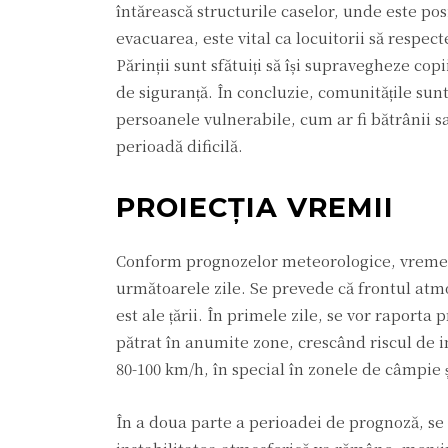
întărească structurile caselor, unde este pos
evacuarea, este vital ca locuitorii să respec
Părinții sunt sfătuiți să își supravegheze cop
de siguranță. În concluzie, comunitățile sunt
persoanele vulnerabile, cum ar fi bătrânii sa
perioadă dificilă.
PROIECȚIA VREMII
Conform prognozelor meteorologice, vremea 
următoarele zile. Se prevede că frontul atmo
est ale țării. În primele zile, se vor raporta 
pătrat în anumite zone, crescând riscul de i
80-100 km/h, în special în zonele de câmpie și
În a doua parte a perioadei de prognoză, se