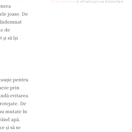
Criptomonede
si infrastructura blockchain.
genera
ele joase. De
u îndemnat
le de
și să își
cauție pentru
rmeze prin
andă evitarea
rotejate. De
sau mutate în
uzând apă,
e și să se