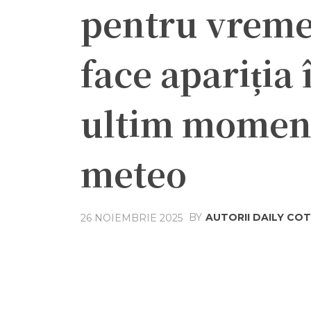
pentru vreme 
face apariția
ultim moment 
meteo
BY
AUTORII DAILY C
26 NOIEMBRIE 2025
Acțiune
Facebook
Twit