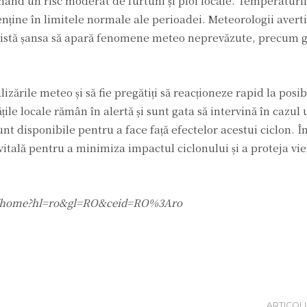
nând un risc moderat de furtuni și ploi locale. Temperaturi
enține în limitele normale ale perioadei. Meteorologii averti
, există șansa să apară fenomene meteo neprevăzute, precum 
izările meteo și să fie pregătiți să reacționeze rapid la posib
țile locale rămân în alertă și sunt gata să intervină în cazul
nt disponibile pentru a face față efectelor acestui ciclon. Î
 vitală pentru a minimiza impactul ciclonului și a proteja vieț
.com/home?hl=ro&gl=RO&ceid=RO%3Aro
ARTICOL