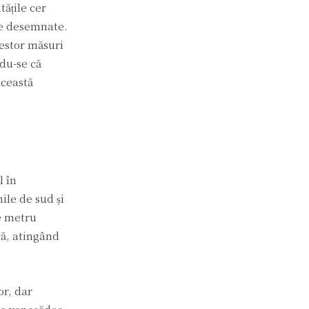
tățile cer
ile desemnate.
cestor măsuri
ndu-se că
această
l în
ile de sud și
pe metru
că, atingând
or, dar