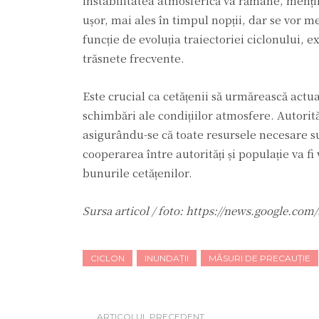
instabilitatea atmosferică va rămâne, menți
ușor, mai ales în timpul nopții, dar se vor m
funcție de evoluția traiectoriei ciclonului
trăsnete frecvente.
Este crucial ca cetățenii să urmărească actual
schimbări ale condițiilor atmosfere. Autorită
asigurându-se că toate resursele necesare su
cooperarea între autorități și populație va fi
bunurile cetățenilor.
Sursa articol / foto: https://news.google
CICLON
INUNDAȚII
MĂSURI DE PRECAUȚIE
ARTICOLUL PRECEDENT