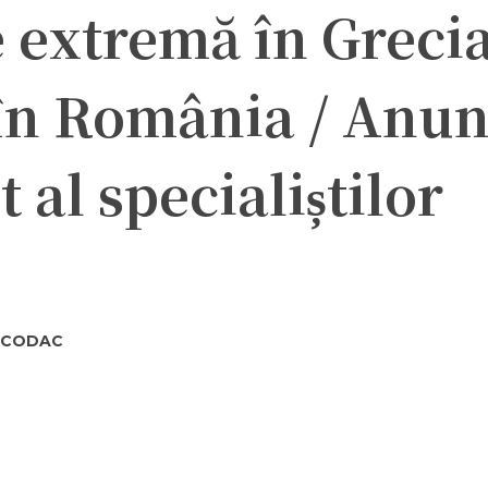
extremă în Grecia,
 în România / Anun
al specialiștilor
OTCODAC
ter
Pinterest
WhatsApp