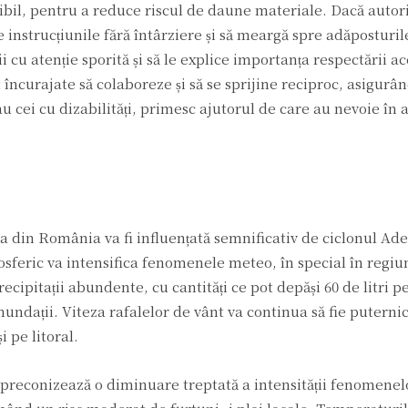
ibil, pentru a reduce riscul de daune materiale. Dacă autori
te instrucțiunile fără întârziere și să meargă spre adăpostur
iii cu atenție sporită și să le explice importanța respectării a
 încurajate să colaboreze și să se sprijine reciproc, asigurâ
u cei cu dizabilități, primesc ajutorul de care au nevoie în 
din România va fi influențată semnificativ de ciclonul Ade
sferic va intensifica fenomenele meteo, în special în regiun
precipitații abundente, cu cantități ce pot depăși 60 de litri 
nundații. Viteza rafalelor de vânt va continua să fie puterni
 pe litoral.
 preconizează o diminuare treptată a intensității fenomenel