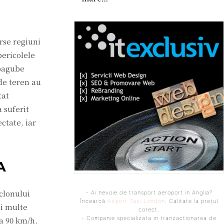
rse regiuni
pericolele
 pagube
 de teren au
tat
 suferit
ctate, iar
A
iclonului
- Ai nevoie de transport aeroport in Anglia?
Încearcă
Airport Taxi London
. Calitate la prețul
ai multe
corect.
- Companie specializata in tranzactionarea de
la 90 km/h,