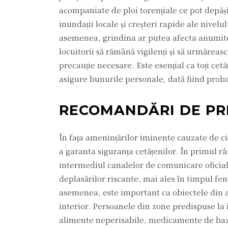
acompaniate de ploi torențiale ce pot depăși 
inundații locale și creșteri rapide ale nivel
asemenea, grindina ar putea afecta anumite 
locuitorii să rămână vigilenți și să urmărea
precauție necesare. Este esențial ca toți cetă
asigure bunurile personale, dată fiind pro
RECOMANDĂRI DE PR
În fața amenințărilor iminente cauzate de ci
a garanta siguranța cetățenilor. În primul râ
intermediul canalelor de comunicare oficiale
deplasărilor riscante, mai ales în timpul fe
asemenea, este important ca obiectele din af
interior. Persoanele din zone predispuse la 
alimente neperisabile, medicamente de bază și