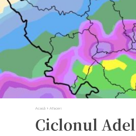
Acasă
Afaceri
Ciclonul Adel