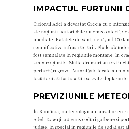
IMPACTUL FURTUNII C
Ciclonul Adel a devastat Grecia cu o intens
ale națiunii. Autoritățile au emis o alertă d
imediate. Rafalele de vânt, depășind 100 km
semnificative infrastructurii. Ploile abunden
fost semnalate în regiunile montane. În orașel
ambarcațiunile. Multe drumuri au fost închis
perturbări grave. Autoritățile locale au mobi
locuitorii au fost sfătuiți să evite deplasările
PREVIZIUNILE METE
În România, meteorologii au lansat o serie d
Adel. Experții au emis coduri galbene și port
județe, în special în regiunile de sud și est 