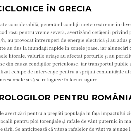
ICLONICE ÎN GRECIA
itate considerabilă, generând condiții meteo extreme în dive
e cod roșu pentru vreme severă, avertizând cetățenii privind 
/h, au provocat întreruperi de energie electrică și au adus
te au dus la inundații rapide în zonele joase, iar alunecări
e litorale, valurile uriașe au afectat porturile și au pericli
e din cauza condițiilor periculoase, iar transportul public a
lizat echipe de intervenție pentru a sprijini comunitățile afe
 neesențiale și să se refugieze în locuri sigure.
OROLOGILOR PENTRU ROMÂNI
e avertizări pentru a pregăti populația în fața impactului c
ocalii pentru ploi torențiale și rafale de vânt puternic în m
ale țării. Se anticipează că viteza rafalelor de vânt va ajunge 