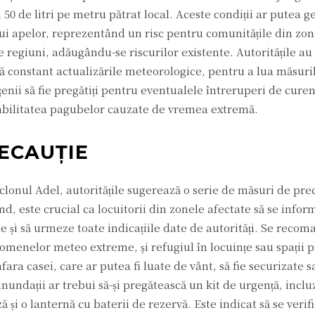
50 de litri pe metru pătrat local. Aceste condiții ar putea 
ului apelor, reprezentând un risc pentru comunitățile din zon
regiuni, adăugându-se riscurilor existente. Autoritățile a
scă constant actualizările meteorologice, pentru a lua măsuri
țenii să fie pregătiți pentru eventualele întreruperi de curent 
babilitatea pagubelor cauzate de vremea extremă.
ECAUȚIE
clonul Adel, autoritățile sugerează o serie de măsuri de pre
nd, este crucial ca locuitorii din zonele afectate să se info
 și să urmeze toate indicațiile date de autorități. Se recom
nomenelor meteo extreme, și refugiul în locuințe sau spații p
ara casei, care ar putea fi luate de vânt, să fie securizate 
inundații ar trebui să-și pregătească un kit de urgență, incl
 o lanternă cu baterii de rezervă. Este indicat să se verific