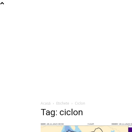
Acasă
Etichete
Ciclon
Tag: ciclon