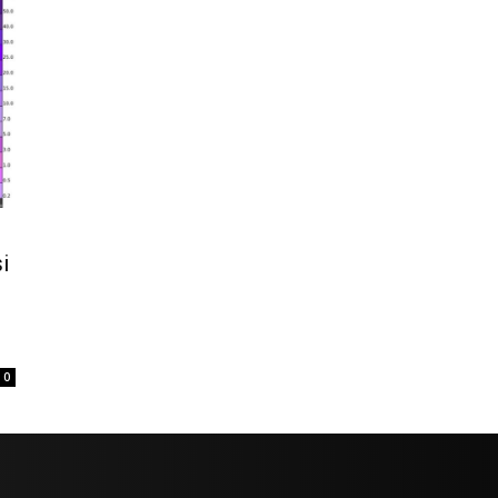
u
i
0