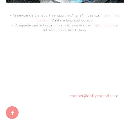
- Ai nevoie de transport aeroport in Anglia? Încearcă
Airport Taxi
London
. Calitate la prețul corect.
- Companie specializata in tranzactionarea de
Criptomonede
si
infrastructura blockchain.
Bine ați venit pe platforma noastră vibrantă de știri și blogging!
Suntem încântați să vă avem alături în această călătorie
captivantă prin lumea informației și a ideilor. Aici, veți
descoperi o comunitate activă și pasionată, gata să exploreze
subiecte variate și să împărtășească perspective diverse.
Contacteaza-ne oricand la adresa:
contact@dailycotcodac.ro