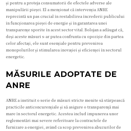
și pentru a proteja consumatorii de efectele adverse ale
manipulării pieței. El a menționat că intervenția ANRE
reprezintă un pas crucial în restabilirea încrederii publicului
în funcționarea pieței de energie și în garantarea unei
transparențe sporite în acest sector vital. Bolojan a adăugat că,
deși aceste măsuri s-ar putea confrunta cu opoziție din partea
celor afectați, ele sunt esențiale pentru prevenirea
monopolurilor și stimularea inovației și eficienței în sectorul
energetic.
MĂSURILE ADOPTATE DE
ANRE
ANRE a instituit o serie de măsuri stricte menite să stârpească
practicile anticoncurențiale și să asigure o transparență mai
mare în sectorul energetic. Acestea includ impunerea unor
reglementări mai severe referitoare la contractele de
furnizare a energiei, având ca scop prevenirea abuzurilor de