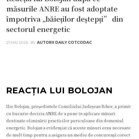
măsurile ANRE au fost adoptate
împotriva „băieților deștepți” din
sectorul energetic
21 MAI 2026
BY
AUTORII DAILY COTCODAC
Facebook
Twitter
Pinterest
W
REACȚIA LUI BOLOJAN
Ilie Bolojan, președintele Consiliului Județean Bihor, a primit
cu bucurie decizia ANRE de a pune în aplicare măsuri
destinate eliminării practicilor periculoase din domeniul
energetic. Bolojan a evidențiat că aceste măsuri erau necesare
de mult timp pentru a asigura un mediu de concurență corect