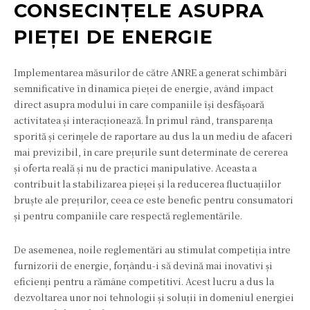
CONSECINȚELE ASUPRA
PIEȚEI DE ENERGIE
Implementarea măsurilor de către ANRE a generat schimbări
semnificative în dinamica pieței de energie, având impact
direct asupra modului în care companiile își desfășoară
activitatea și interacționează. În primul rând, transparența
sporită și cerințele de raportare au dus la un mediu de afaceri
mai previzibil, în care prețurile sunt determinate de cererea
și oferta reală și nu de practici manipulative. Aceasta a
contribuit la stabilizarea pieței și la reducerea fluctuațiilor
bruște ale prețurilor, ceea ce este benefic pentru consumatori
și pentru companiile care respectă reglementările.
De asemenea, noile reglementări au stimulat competiția între
furnizorii de energie, forțându-i să devină mai inovativi și
eficienți pentru a rămâne competitivi. Acest lucru a dus la
dezvoltarea unor noi tehnologii și soluții în domeniul energiei