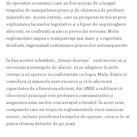
de operatori economici care au fost acuzați de-a lungul
timpului de manipularea pieței și de obținerea de profituri
nejustificate. Aceste entități, care au prosperat în trecut prin
exploatarea lacunelor legislative și a lipsei de supraveghere
adecvată, se confruntă acum cu provocări serioase. Noile
reglementări impun o transparență mai mare și o raportare
detaliată, îngreunând continuarea practicilor netransparente.
În fața acestor schimbări, „băieții deștepți” sunt nevoiți să-și
revizuiască strategiile de afaceri, să se adapteze la noile
cerințe și să opereze în conformitate cu legea. Mulți dintre ei
consideră că măsurile sunt excesive și că le afectează
capacitatea de a funcționa eficient, dar ANRE a subliniat că
obiectivul principal este protejarea consumatorilor și
asigurarea unui mediu concurențial echitabil. În acest sens,
companiile care nu respectă reglementările riscă sancțiuni
severe, inclusiv pierderea licențelor de operare, ceea ce le-ar
putea elimina definitiv de pe piață.