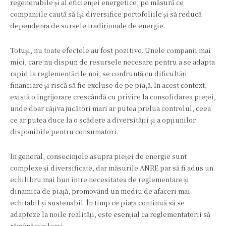
regenerabile și al eficienței energetice, pe măsură ce
companiile caută să își diversifice portofoliile și să reducă
dependența de sursele tradiționale de energie.
Totuși, nu toate efectele au fost pozitive. Unele companii mai
mici, care nu dispun de resursele necesare pentru a se adapta
rapid la reglementările noi, se confruntă cu dificultăți
financiare și riscă să fie excluse de pe piață. În acest context,
există o îngrijorare crescândă cu privire la consolidarea pieței,
unde doar câțiva jucători mari ar putea prelua controlul, ceea
ce ar putea duce la o scădere a diversității și a opțiunilor
disponibile pentru consumatori.
În general, consecințele asupra pieței de energie sunt
complexe și diversificate, dar măsurile ANRE par să fi adus un
echilibru mai bun între necesitatea de reglementare și
dinamica de piață, promovând un mediu de afaceri mai
echitabil și sustenabil. În timp ce piața continuă să se
adapteze la noile realități, este esențial ca reglementatorii să
rămână vigilenți.