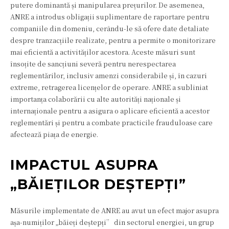
putere dominantă și manipularea prețurilor. De asemenea,
ANRE a introdus obligații suplimentare de raportare pentru
companiile din domeniu, cerându-le să ofere date detaliate
despre tranzacțiile realizate, pentru a permite o monitorizare
mai eficientă a activităților acestora. Aceste măsuri sunt
însoțite de sancțiuni severă pentru nerespectarea
reglementărilor, inclusiv amenzi considerabile și, în cazuri
extreme, retragerea licențelor de operare. ANRE a subliniat
importanța colaborării cu alte autorități naționale și
internaționale pentru a asigura o aplicare eficientă a acestor
reglementări și pentru a combate practicile frauduloase care
afectează piața de energie.
IMPACTUL ASUPRA
„BĂIEȚILOR DEȘTEPȚI”
Măsurile implementate de ANRE au avut un efect major asupra
așa-numiților „băieți deștepți” din sectorul energiei, un grup