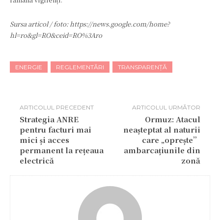
Sursa articol / foto: https://news.google.com/home?
hl=ro&gl=RO&ceid=RO%3Aro
ENERGIE
REGLEMENTĂRI
TRANSPARENȚĂ
ARTICOLUL PRECEDENT
ARTICOLUL URMĂTOR
Strategia ANRE
Ormuz: Atacul
pentru facturi mai
neașteptat al naturii
mici și acces
care „oprește”
permanent la rețeaua
ambarcațiunile din
electrică
zonă