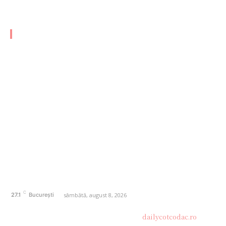
părerile clericilor implicați în selecție…
CATEGORII FRESH
AFACERI
1172
SANATATE / HOBBY
20
AUTO
20
ENTERTAINMENT
16
HOME & DECO
14
FASHION
13
Politică de confidențialitate
Contact dailycotcodac.ro
Politica de cookies (GDPR)
C
sâmbătă, august 8, 2026
27.1
București
© Acest site este creat si administrat de
dailycotcodac.ro
.