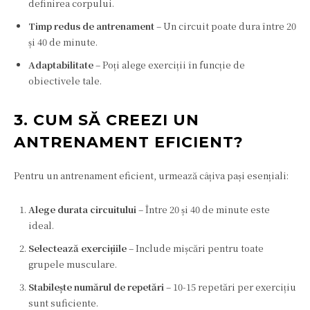
definirea corpului.
Timp redus de antrenament
– Un circuit poate dura între 20
și 40 de minute.
Adaptabilitate
– Poți alege exerciții în funcție de
obiectivele tale.
3. CUM SĂ CREEZI UN
ANTRENAMENT EFICIENT?
Pentru un antrenament eficient, urmează câțiva pași esențiali:
Alege durata circuitului
– Între 20 și 40 de minute este
ideal.
Selectează exercițiile
– Include mișcări pentru toate
grupele musculare.
Stabilește numărul de repetări
– 10-15 repetări per exercițiu
sunt suficiente.