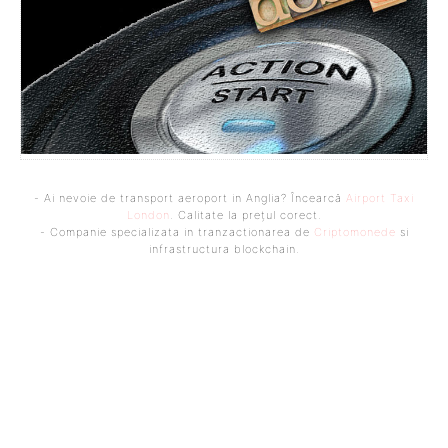
- Ai nevoie de transport aeroport in Anglia? Încearcă
Airport Taxi
London
. Calitate la prețul corect.
- Companie specializata in tranzactionarea de
Criptomonede
si
infrastructura blockchain.
Bine ați venit pe platforma noastră vibrantă de știri și blogging!
Suntem încântați să vă avem alături în această călătorie
captivantă prin lumea informației și a ideilor. Aici, veți
descoperi o comunitate activă și pasionată, gata să exploreze