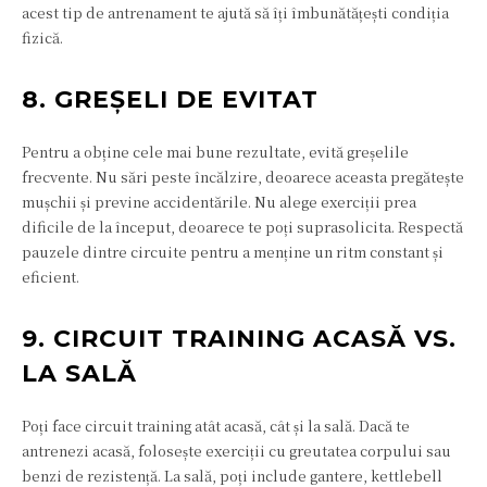
acest tip de antrenament te ajută să îți îmbunătățești condiția
fizică.
8. GREȘELI DE EVITAT
Pentru a obține cele mai bune rezultate, evită greșelile
frecvente. Nu sări peste încălzire, deoarece aceasta pregătește
mușchii și previne accidentările. Nu alege exerciții prea
dificile de la început, deoarece te poți suprasolicita. Respectă
pauzele dintre circuite pentru a menține un ritm constant și
eficient.
9. CIRCUIT TRAINING ACASĂ VS.
LA SALĂ
Poți face circuit training atât acasă, cât și la sală. Dacă te
antrenezi acasă, folosește exerciții cu greutatea corpului sau
benzi de rezistență. La sală, poți include gantere, kettlebell