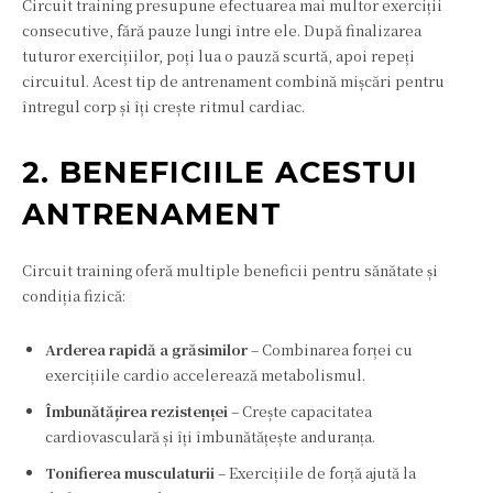
Circuit training presupune efectuarea mai multor exerciții
consecutive, fără pauze lungi între ele. După finalizarea
tuturor exercițiilor, poți lua o pauză scurtă, apoi repeți
circuitul. Acest tip de antrenament combină mișcări pentru
întregul corp și îți crește ritmul cardiac.
2. BENEFICIILE ACESTUI
ANTRENAMENT
Circuit training oferă multiple beneficii pentru sănătate și
condiția fizică:
Arderea rapidă a grăsimilor
– Combinarea forței cu
exercițiile cardio accelerează metabolismul.
Îmbunătățirea rezistenței
– Crește capacitatea
cardiovasculară și îți îmbunătățește anduranța.
Tonifierea musculaturii
– Exercițiile de forță ajută la