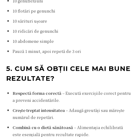
10 genuflexiuni
10 flotări pe genunchi
10 sărituri ușoare
10 ridicări de genunchi
10 abdomene simple
Pauză 1 minut, apoi repetă de 3 ori
5. CUM SĂ OBȚII CELE MAI BUNE
REZULTATE?
Respectă forma corectă
– Execută exercițiile corect pentru
a preveni accidentările.
Crește treptat intensitatea
– Adaugă greutăți sau mărește
numărul de repetări.
Combină cu o dietă sănătoasă
– Alimentația echilibrată
este esențială pentru rezultate rapide.