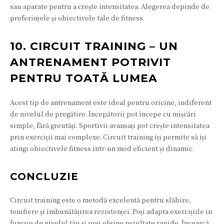
sau aparate pentru a crește intensitatea. Alegerea depinde de
preferințele și obiectivele tale de fitness.
10. CIRCUIT TRAINING – UN
ANTRENAMENT POTRIVIT
PENTRU TOATĂ LUMEA
Acest tip de antrenament este ideal pentru oricine, indiferent
de nivelul de pregătire. Începătorii pot începe cu mișcări
simple, fără greutăți. Sportivii avansați pot crește intensitatea
prin exerciții mai complexe. Circuit training îți permite să îți
atingi obiectivele fitness într-un mod eficient și dinamic.
CONCLUZIE
Circuit training este o metodă excelentă pentru slăbire,
tonifiere și îmbunătățirea rezistenței. Poți adapta exercițiile în
funcție de nivelul tău și poți obține rezultate rapide. Încearcă