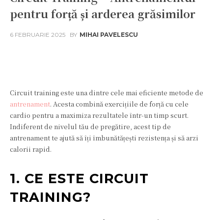
pentru forță și arderea grăsimilor
6 FEBRUARIE 2025
BY
MIHAI PAVELESCU
Facebook
Twitter
Pinterest
W
Circuit training este una dintre cele mai eficiente metode de
antrenament
. Acesta combină exercițiile de forță cu cele
cardio pentru a maximiza rezultatele într-un timp scurt.
Indiferent de nivelul tău de pregătire, acest tip de
antrenament te ajută să îți îmbunătățești rezistența și să arzi
calorii rapid.
1. CE ESTE CIRCUIT
TRAINING?