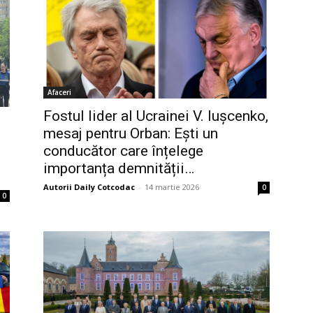
Afaceri
Fostul lider al Ucrainei V. Iușcenko,
mesaj pentru Orban: Ești un
conducător care înțelege
importanța demnității…
Autorii Daily Cotcodac
-
14 martie 2026
0
0