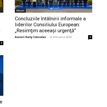
Afaceri
Concluziile întâlnirii informale a
liderilor Consiliului European:
c
„Resimţim aceeaşi urgenţă”
Autorii Daily Cotcodac
-
12 februarie 2026
0
0
ze