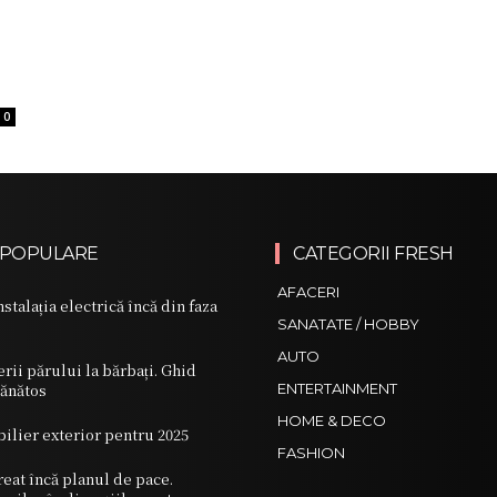
0
 POPULARE
CATEGORII FRESH
AFACERI
stalația electrică încă din faza
SANATATE / HOBBY
AUTO
rii părului la bărbați. Ghid
sănătos
ENTERTAINMENT
HOME & DECO
ilier exterior pentru 2025
FASHION
reat încă planul de pace.