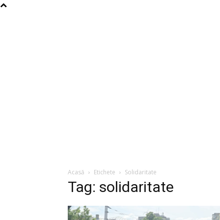
Acasă
Etichete
Solidaritate
Tag: solidaritate