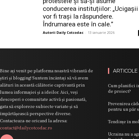
protestele și să-și asume
conducerea instituțiilor: „Ucigașii
vor fi trași la răspundere.
Îndrumarea este în cale.”
Autorii Daily Cotcodac
-
13 ianuarie 2026
Bine ați venit pe platforma noastră vibrantă de
ARTICOLE
știri și blogging! Suntem încântați să vă avem
alături în această călătorie captivantă prin
Cum planifici in
de proiect?
lumea informației și a ideilor. Aici, veți
descoperi o comunitate activă și pasionată,
Prevenirea căde
gata să exploreze subiecte variate și să
pentru un păr 
împărtășească perspective diverse.
Contacteaza-ne oricand la adresa:
Tendințe în mob
contact@dailycotcodac.ro
Ucraina nu a ag