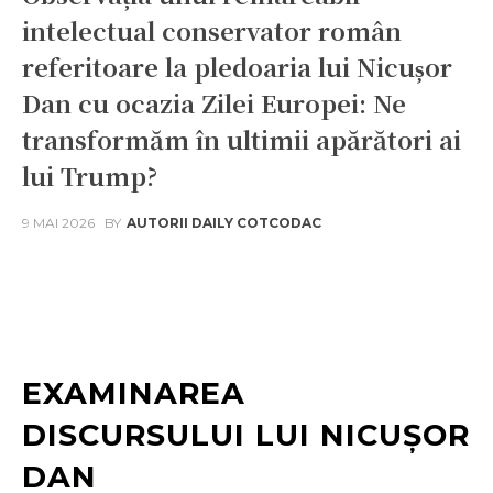
intelectual conservator român
referitoare la pledoaria lui Nicușor
Dan cu ocazia Zilei Europei: Ne
transformăm în ultimii apărători ai
lui Trump?
9 MAI 2026
BY
AUTORII DAILY COTCODAC
Facebook
Twitter
Pinterest
W
EXAMINAREA
DISCURSULUI LUI NICUȘOR
DAN