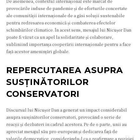
De asemenea, contextul internațional este marcat de
provocările induse de pandemie și de eforturile concertate
ale comunității internaționale de a găsi soluții sustenabile
pentru redresarea economică și combaterea efectelor
schimbărilor climatice. În acest sens, mesajul lui Nicușor Dan
poate fi văzut ca un apel la solidaritate și colaborare,
subliniind importanța cooperării internaționale pentru a face
față acestor amenințări globale.
REPERCUTAREA ASUPRA
SUSȚINĂTORILOR
CONSERVATORI
Discursul lui Nicușor Dan a generat un impact considerabil
asupra susținătorilor conservatori, provocând o serie de
reacții și dezbateri în cadrul acestora. Pe de o parte, unii au
apreciat mesajul său pro-european și dedicarea față de
valorile democratice, considerându-l ca o reafirmare a poziției