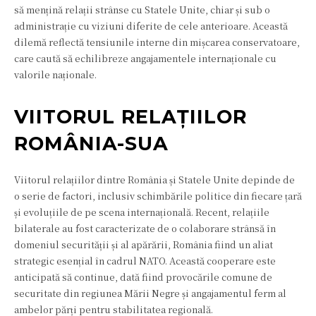
să mențină relații strânse cu Statele Unite, chiar și sub o
administrație cu viziuni diferite de cele anterioare. Această
dilemă reflectă tensiunile interne din mișcarea conservatoare,
care caută să echilibreze angajamentele internaționale cu
valorile naționale.
VIITORUL RELAȚIILOR
ROMÂNIA-SUA
Viitorul relațiilor dintre România și Statele Unite depinde de
o serie de factori, inclusiv schimbările politice din fiecare țară
și evoluțiile de pe scena internațională. Recent, relațiile
bilaterale au fost caracterizate de o colaborare strânsă în
domeniul securității și al apărării, România fiind un aliat
strategic esențial în cadrul NATO. Această cooperare este
anticipată să continue, dată fiind provocările comune de
securitate din regiunea Mării Negre și angajamentul ferm al
ambelor părți pentru stabilitatea regională.