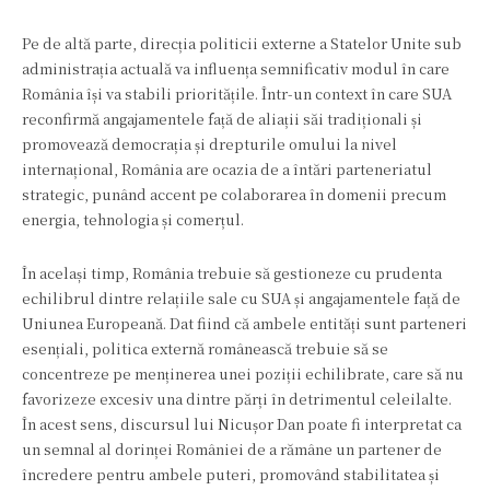
Pe de altă parte, direcția politicii externe a Statelor Unite sub
administrația actuală va influența semnificativ modul în care
România își va stabili prioritățile. Într-un context în care SUA
reconfirmă angajamentele față de aliații săi tradiționali și
promovează democrația și drepturile omului la nivel
internațional, România are ocazia de a întări parteneriatul
strategic, punând accent pe colaborarea în domenii precum
energia, tehnologia și comerțul.
În același timp, România trebuie să gestioneze cu prudenta
echilibrul dintre relațiile sale cu SUA și angajamentele față de
Uniunea Europeană. Dat fiind că ambele entități sunt parteneri
esențiali, politica externă românească trebuie să se
concentreze pe menținerea unei poziții echilibrate, care să nu
favorizeze excesiv una dintre părți în detrimentul celeilalte.
În acest sens, discursul lui Nicușor Dan poate fi interpretat ca
un semnal al dorinței României de a rămâne un partener de
încredere pentru ambele puteri, promovând stabilitatea și