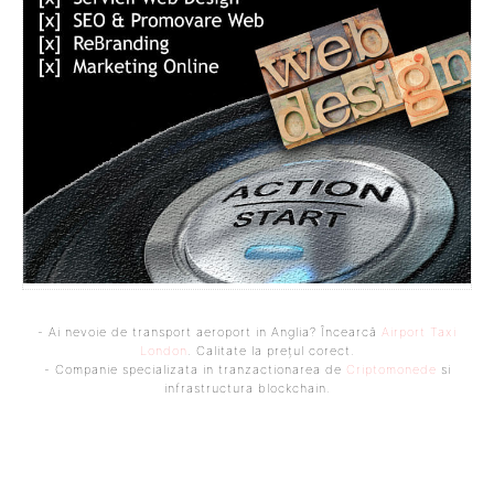
- Ai nevoie de transport aeroport in Anglia? Încearcă
Airport Taxi
London
. Calitate la prețul corect.
- Companie specializata in tranzactionarea de
Criptomonede
si
infrastructura blockchain.