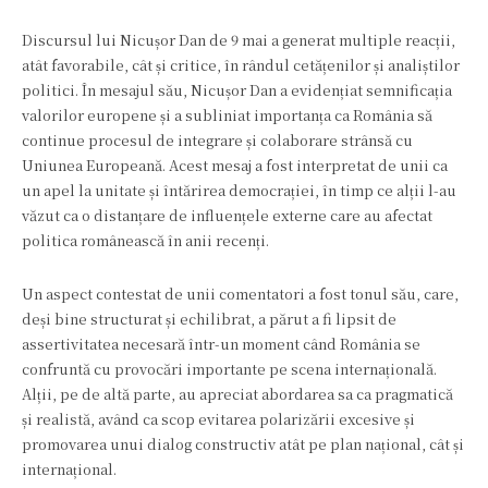
Discursul lui Nicușor Dan de 9 mai a generat multiple reacții,
atât favorabile, cât și critice, în rândul cetățenilor și analiștilor
politici. În mesajul său, Nicușor Dan a evidențiat semnificația
valorilor europene și a subliniat importanța ca România să
continue procesul de integrare și colaborare strânsă cu
Uniunea Europeană. Acest mesaj a fost interpretat de unii ca
un apel la unitate și întărirea democrației, în timp ce alții l-au
văzut ca o distanțare de influențele externe care au afectat
politica românească în anii recenți.
Un aspect contestat de unii comentatori a fost tonul său, care,
deși bine structurat și echilibrat, a părut a fi lipsit de
assertivitatea necesară într-un moment când România se
confruntă cu provocări importante pe scena internațională.
Alții, pe de altă parte, au apreciat abordarea sa ca pragmatică
și realistă, având ca scop evitarea polarizării excesive și
promovarea unui dialog constructiv atât pe plan național, cât și
internațional.