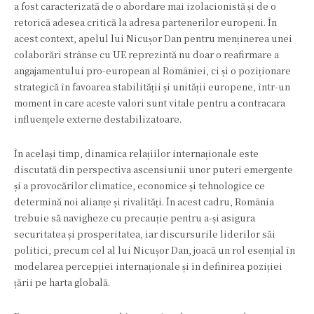
a fost caracterizată de o abordare mai izolacionistă și de o
retorică adesea critică la adresa partenerilor europeni. În
acest context, apelul lui Nicușor Dan pentru menținerea unei
colaborări strânse cu UE reprezintă nu doar o reafirmare a
angajamentului pro-european al României, ci și o poziționare
strategică în favoarea stabilității și unității europene, într-un
moment în care aceste valori sunt vitale pentru a contracara
influențele externe destabilizatoare.
În același timp, dinamica relațiilor internaționale este
discutată din perspectiva ascensiunii unor puteri emergente
și a provocărilor climatice, economice și tehnologice ce
determină noi alianțe și rivalități. În acest cadru, România
trebuie să navigheze cu precauție pentru a-și asigura
securitatea și prosperitatea, iar discursurile liderilor săi
politici, precum cel al lui Nicușor Dan, joacă un rol esențial în
modelarea percepției internaționale și în definirea poziției
țării pe harta globală.