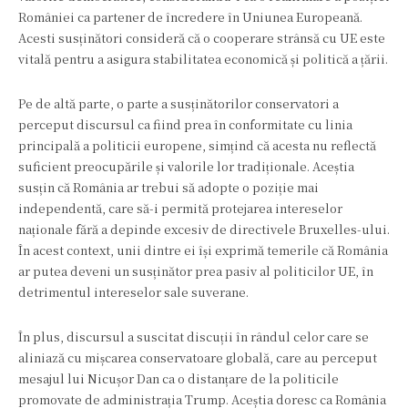
României ca partener de încredere în Uniunea Europeană.
Acesti susținători consideră că o cooperare strânsă cu UE este
vitală pentru a asigura stabilitatea economică și politică a țării.
Pe de altă parte, o parte a susținătorilor conservatori a
perceput discursul ca fiind prea în conformitate cu linia
principală a politicii europene, simțind că acesta nu reflectă
suficient preocupările și valorile lor tradiționale. Aceștia
susțin că România ar trebui să adopte o poziție mai
independentă, care să-i permită protejarea intereselor
naționale fără a depinde excesiv de directivele Bruxelles-ului.
În acest context, unii dintre ei își exprimă temerile că România
ar putea deveni un susținător prea pasiv al politicilor UE, în
detrimentul intereselor sale suverane.
În plus, discursul a suscitat discuții în rândul celor care se
aliniază cu mișcarea conservatoare globală, care au perceput
mesajul lui Nicușor Dan ca o distanțare de la politicile
promovate de administrația Trump. Aceștia doresc ca România