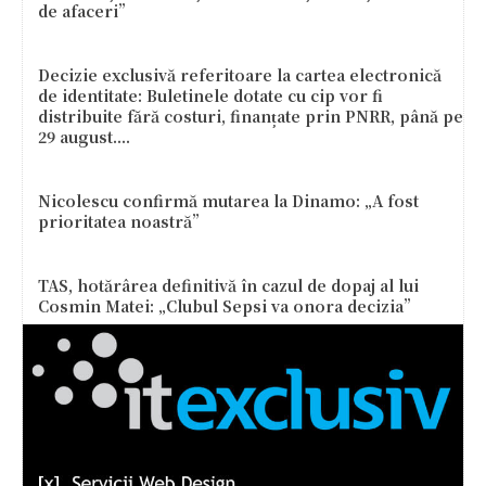
de afaceri”
Decizie exclusivă referitoare la cartea electronică
de identitate: Buletinele dotate cu cip vor fi
distribuite fără costuri, finanțate prin PNRR, până pe
29 august....
Nicolescu confirmă mutarea la Dinamo: „A fost
prioritatea noastră”
TAS, hotărârea definitivă în cazul de dopaj al lui
Cosmin Matei: „Clubul Sepsi va onora decizia”