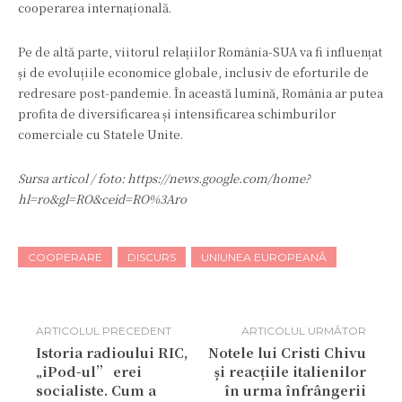
cooperarea internațională.
Pe de altă parte, viitorul relațiilor România-SUA va fi influențat
și de evoluțiile economice globale, inclusiv de eforturile de
redresare post-pandemie. În această lumină, România ar putea
profita de diversificarea și intensificarea schimburilor
comerciale cu Statele Unite.
Sursa articol / foto: https://news.google.com/home?
hl=ro&gl=RO&ceid=RO%3Aro
COOPERARE
DISCURS
UNIUNEA EUROPEANĂ
ARTICOLUL PRECEDENT
ARTICOLUL URMĂTOR
Istoria radioului RIC,
Notele lui Cristi Chivu
„iPod-ul” erei
și reacțiile italienilor
socialiste. Cum a
în urma înfrângerii