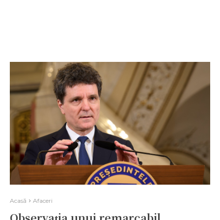
Acasă
Afaceri
Observația unui remarcabil