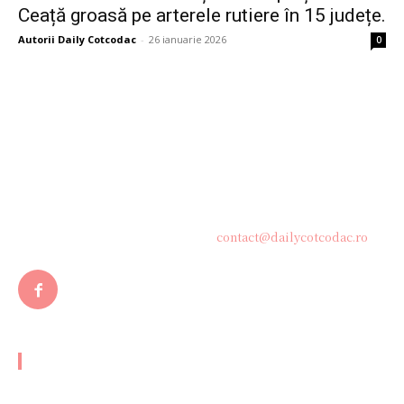
Ceață groasă pe arterele rutiere în 15 județe.
Autorii Daily Cotcodac
-
26 ianuarie 2026
0
Bine ați venit pe platforma noastră vibrantă de știri și blogging!
Suntem încântați să vă avem alături în această călătorie
captivantă prin lumea informației și a ideilor. Aici, veți
descoperi o comunitate activă și pasionată, gata să exploreze
subiecte variate și să împărtășească perspective diverse.
Contacteaza-ne oricand la adresa:
contact@dailycotcodac.ro
ARTICOLE POPULARE
CCR voia să cumpere medicamente pentru judecători