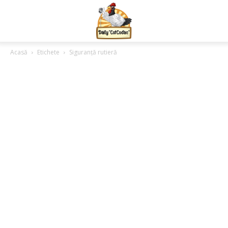
Acasă
Etichete
Siguranță rutieră