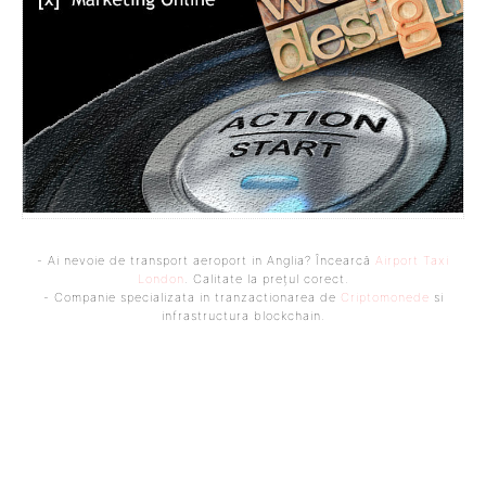
- Ai nevoie de transport aeroport in Anglia? Încearcă
Airport Taxi
London
. Calitate la prețul corect.
- Companie specializata in tranzactionarea de
Criptomonede
si
infrastructura blockchain.
Bine ați venit pe platforma noastră vibrantă de știri și blogging!
Suntem încântați să vă avem alături în această călătorie
captivantă prin lumea informației și a ideilor. Aici, veți