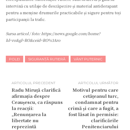
intervină cu utilaje de deszăpezire și material antiderapant
pentru a menține drumurile practicabile și sigure pentru toți
participanții la trafic.
Sursa articol / foto: https://news.google.com/home?
hl=ro&gl=RO&ceid=RO%3Aro
POLEI
SIGURANȚĂ RUTIERĂ
VÂNT PUTERNIC
ARTICOLUL PRECEDENT
ARTICOLUL URMĂTOR
Radu Miruță clarifică
Motivul pentru care
afirmația despre
cetățeanul turc,
Ceaușescu, ca răspuns
condamnat pentru
la reacții:
crimă și care a fugit, a
„Renunțarea la
fost lăsat în permisie:
libertate nu
clarificările
reprezintă
Penitenciarului