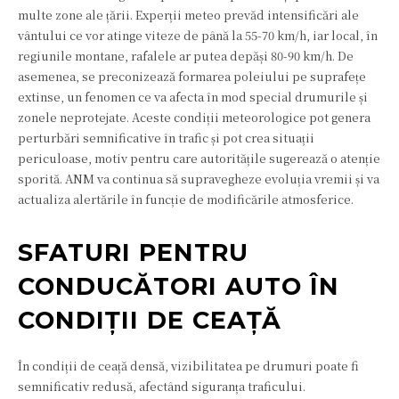
multe zone ale țării. Experții meteo prevăd intensificări ale
vântului ce vor atinge viteze de până la 55-70 km/h, iar local, în
regiunile montane, rafalele ar putea depăși 80-90 km/h. De
asemenea, se preconizează formarea poleiului pe suprafețe
extinse, un fenomen ce va afecta în mod special drumurile și
zonele neprotejate. Aceste condiții meteorologice pot genera
perturbări semnificative în trafic și pot crea situații
periculoase, motiv pentru care autoritățile sugerează o atenție
sporită. ANM va continua să supravegheze evoluția vremii și va
actualiza alertările în funcție de modificările atmosferice.
SFATURI PENTRU
CONDUCĂTORI AUTO ÎN
CONDIȚII DE CEAȚĂ
În condiții de ceață densă, vizibilitatea pe drumuri poate fi
semnificativ redusă, afectând siguranța traficului.