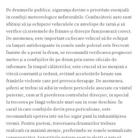
Pe drumurile publice, siguranța devine o prioritate esențială
în condiții meteorologice nefavorabile. Conducătorii auto sunt
sfătuiți să își echipeze vehiculele cu anvelope de iarnă și să
verifice că sistemele de frânare și direcție funcționează corect.
De asemenea, este important ca fiecare vehicul să fie echipat
cu lanțuri antiderapante în zonele unde poleiul este frecvent.
Înainte de a porni la drum, se recomandă verificarea prognozei
meteo și a condițiilor de pe drum prin surse oficiale de
informare. În timpul călătoriilor, este crucial să se mențină o
viteză constantă și redusă, evitând accelerările bruște sau
frânările violente care pot provoca derapaje. De asemenea,
șoferii ar trebui să aibă în vedere pericolele asociate cu vântul
puternic, cum ar fi pierderea controlului direcției, în special
la trecerea pe lângă vehicule mari sau în zone deschise. În
cazul în care condițiile devin prea periculoase, este
recomandată oprirea într-un loc sigur până la îmbunătățirea
vremii. Pentru pietoni, traversarea drumurilor trebuie
realizată cu maximă atenție, preferându-se zonele semnalizate
corespunzător. Autoritățile rutiere sunt în alertă și gata să