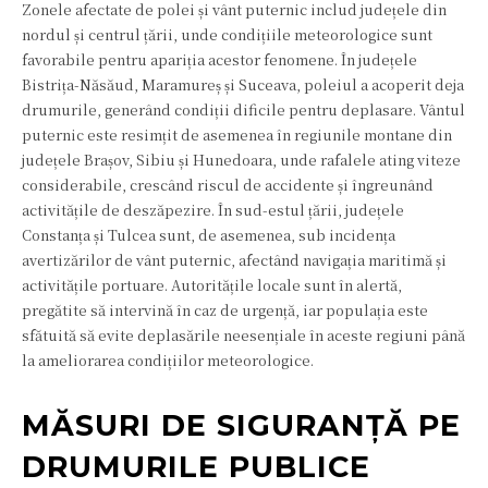
Zonele afectate de polei și vânt puternic includ județele din
nordul și centrul țării, unde condițiile meteorologice sunt
favorabile pentru apariția acestor fenomene. În județele
Bistrița-Năsăud, Maramureș și Suceava, poleiul a acoperit deja
drumurile, generând condiții dificile pentru deplasare. Vântul
puternic este resimțit de asemenea în regiunile montane din
județele Brașov, Sibiu și Hunedoara, unde rafalele ating viteze
considerabile, crescând riscul de accidente și îngreunând
activitățile de deszăpezire. În sud-estul țării, județele
Constanța și Tulcea sunt, de asemenea, sub incidența
avertizărilor de vânt puternic, afectând navigația maritimă și
activitățile portuare. Autoritățile locale sunt în alertă,
pregătite să intervină în caz de urgență, iar populația este
sfătuită să evite deplasările neesențiale în aceste regiuni până
la ameliorarea condițiilor meteorologice.
MĂSURI DE SIGURANȚĂ PE
DRUMURILE PUBLICE