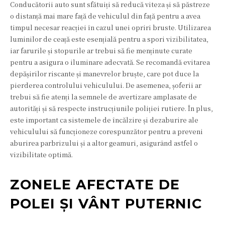
Conducătorii auto sunt sfătuiți să reducă viteza și să păstreze
o distanță mai mare față de vehiculul din față pentru a avea
timpul necesar reacției în cazul unei opriri bruste. Utilizarea
luminilor de ceață este esențială pentru a spori vizibilitatea,
iar farurile și stopurile ar trebui să fie menținute curate
pentru a asigura o iluminare adecvată. Se recomandă evitarea
depășirilor riscante și manevrelor bruște, care pot duce la
pierderea controlului vehiculului. De asemenea, șoferii ar
trebui să fie atenți la semnele de avertizare amplasate de
autorități și să respecte instrucțiunile poliției rutiere. În plus,
este important ca sistemele de încălzire și dezaburire ale
vehiculului să funcționeze corespunzător pentru a preveni
aburirea parbrizului și a altor geamuri, asigurând astfel o
vizibilitate optimă.
ZONELE AFECTATE DE
POLEI ȘI VÂNT PUTERNIC