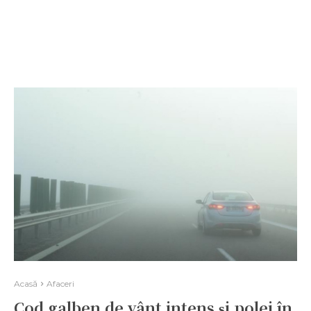
Acasă
Afaceri
Cod galben de vânt intens și polei în