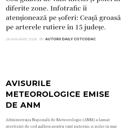
diferite zone. Infotrafic îi
atenționează pe șoferi: Ceață groasă
pe arterele rutiere în 15 județe.
26 IANUARIE 2026
BY
AUTORII DAILY COTCODAC
Facebook
Twitter
Pinterest
W
AVISURILE
METEOROLOGICE EMISE
DE ANM
Administrația Națională de Meteorologie (ANM) a lansat
avertizări de cod galben pentru vânt puternic și polei în mai