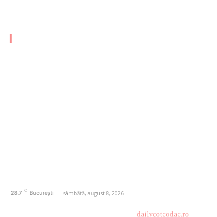
Posibilitățile lui Alexandrescu și Drulă
CATEGORII FRESH
AFACERI
1170
SANATATE / HOBBY
20
AUTO
20
ENTERTAINMENT
16
HOME & DECO
14
FASHION
13
Politică de confidențialitate
Contact dailycotcodac.ro
Politica de cookies (GDPR)
C
sâmbătă, august 8, 2026
28.7
București
© Acest site este creat si administrat de
dailycotcodac.ro
.