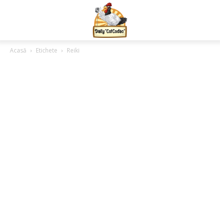
Acasă
Etichete
Reiki