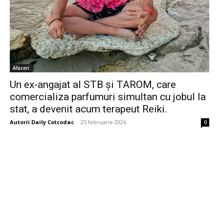
Afaceri
Un ex-angajat al STB și TAROM, care
comercializa parfumuri simultan cu jobul la
stat, a devenit acum terapeut Reiki.
Autorii Daily Cotcodac
-
25 februarie 2026
0
Bine ați venit pe platforma noastră vibrantă de știri și blogging!
Suntem încântați să vă avem alături în această călătorie
captivantă prin lumea informației și a ideilor. Aici, veți
descoperi o comunitate activă și pasionată, gata să exploreze
subiecte variate și să împărtășească perspective diverse.