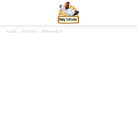
Acasă
Etichete
Referendum