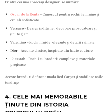
Printre cei mai apreciați designeri se numără:
Oscar de la Renta
– Cunoscut pentru rochii feminine și
croieli sofisticate.
Versace
– Design îndrăzneț, decupaje provocatoare și
ținute glam.
Valentino
– Rochii fluide, elegante și detalii rafinate.
Dior
– Accente clasice, inspirate din haute couture.
Elie Saab
– Rochii cu broderii complexe și materiale
prețioase.
Aceste branduri definesc moda Red Carpet și stabilesc noile
tendințe.
4. CELE MAI MEMORABILE
ȚINUTE DIN ISTORIA