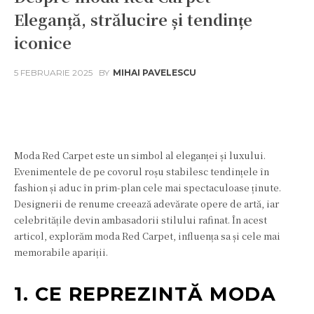
Eleganță, strălucire și tendințe
iconice
5 FEBRUARIE 2025
BY
MIHAI PAVELESCU
Facebook
Twitter
Pinterest
W
Moda Red Carpet este un simbol al eleganței și luxului.
Evenimentele de pe covorul roșu stabilesc tendințele în
fashion și aduc în prim-plan cele mai spectaculoase ținute.
Designerii de renume creează adevărate opere de artă, iar
celebritățile devin ambasadorii stilului rafinat. În acest
articol, explorăm moda Red Carpet, influența sa și cele mai
memorabile apariții.
1. CE REPREZINTĂ MODA