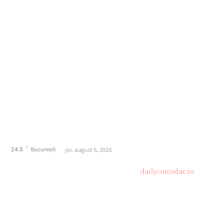
AFACERI
1162
SANATATE / HOBBY
20
AUTO
20
ENTERTAINMENT
16
HOME & DECO
14
FASHION
13
Politică de confidențialitate
Contact dailycotcodac.ro
Politica de cookies (GDPR)
C
joi, august 6, 2026
24.5
București
© Acest site este creat si administrat de
dailycotcodac.ro
.
Toate drepturile rezervate.