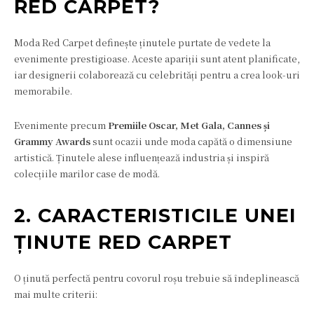
RED CARPET?
Moda Red Carpet definește ținutele purtate de vedete la
evenimente prestigioase. Aceste apariții sunt atent planificate,
iar designerii colaborează cu celebrități pentru a crea look-uri
memorabile.
Evenimente precum
Premiile Oscar, Met Gala, Cannes și
Grammy Awards
sunt ocazii unde moda capătă o dimensiune
artistică. Ținutele alese influențează industria și inspiră
colecțiile marilor case de modă.
2. CARACTERISTICILE UNEI
ȚINUTE RED CARPET
O ținută perfectă pentru covorul roșu trebuie să îndeplinească
mai multe criterii: