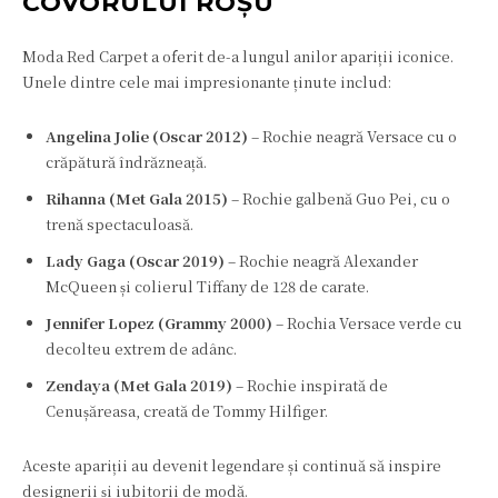
COVORULUI ROȘU
Moda Red Carpet a oferit de-a lungul anilor apariții iconice.
Unele dintre cele mai impresionante ținute includ:
Angelina Jolie (Oscar 2012)
– Rochie neagră Versace cu o
crăpătură îndrăzneață.
Rihanna (Met Gala 2015)
– Rochie galbenă Guo Pei, cu o
trenă spectaculoasă.
Lady Gaga (Oscar 2019)
– Rochie neagră Alexander
McQueen și colierul Tiffany de 128 de carate.
Jennifer Lopez (Grammy 2000)
– Rochia Versace verde cu
decolteu extrem de adânc.
Zendaya (Met Gala 2019)
– Rochie inspirată de
Cenușăreasa, creată de Tommy Hilfiger.
Aceste apariții au devenit legendare și continuă să inspire
designerii și iubitorii de modă.