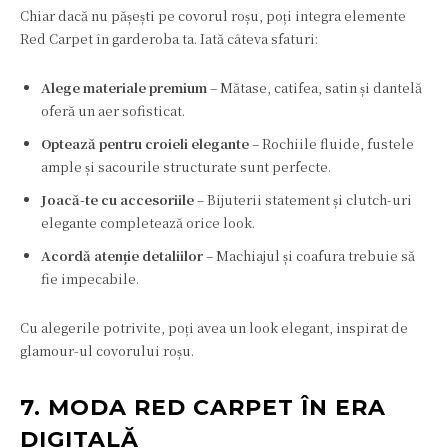
Chiar dacă nu pășești pe covorul roșu, poți integra elemente
Red Carpet în garderoba ta. Iată câteva sfaturi:
Alege materiale premium
– Mătase, catifea, satin și dantelă
oferă un aer sofisticat.
Optează pentru croieli elegante
– Rochiile fluide, fustele
ample și sacourile structurate sunt perfecte.
Joacă-te cu accesoriile
– Bijuterii statement și clutch-uri
elegante completează orice look.
Acordă atenție detaliilor
– Machiajul și coafura trebuie să
fie impecabile.
Cu alegerile potrivite, poți avea un look elegant, inspirat de
glamour-ul covorului roșu.
7. MODA RED CARPET ÎN ERA
DIGITALĂ