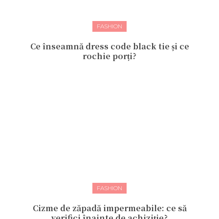
FASHION
Ce înseamnă dress code black tie și ce
rochie porți?
FASHION
Cizme de zăpadă impermeabile: ce să
verifici înainte de achiziție?