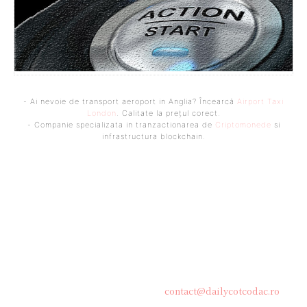
- Ai nevoie de transport aeroport in Anglia? Încearcă
Airport Taxi
London
. Calitate la prețul corect.
- Companie specializata in tranzactionarea de
Criptomonede
si
infrastructura blockchain.
Bine ați venit pe platforma noastră vibrantă de știri și blogging!
Suntem încântați să vă avem alături în această călătorie
captivantă prin lumea informației și a ideilor. Aici, veți
descoperi o comunitate activă și pasionată, gata să exploreze
subiecte variate și să împărtășească perspective diverse.
Contacteaza-ne oricand la adresa:
contact@dailycotcodac.ro