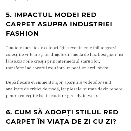
5. IMPACTUL MODEI RED
CARPET ASUPRA INDUSTRIEI
FASHION
Ținutele purtate de celebrități la evenimente influențează
colecțiile viitoare și tendințele din moda de lux. Designerii își
lansează noile creații prin intermediul starurilor,
transformând covorul roșu într-un podium exclusivist.
După fiecare eveniment major, aparițiile vedetelor sunt
analizate de critici de modă, iar piesele purtate devin repere
pentru colecțiile haute couture și ready-to-wear.
6. CUM SĂ ADOPȚI STILUL RED
CARPET ÎN VIAȚA DE ZI CU ZI?