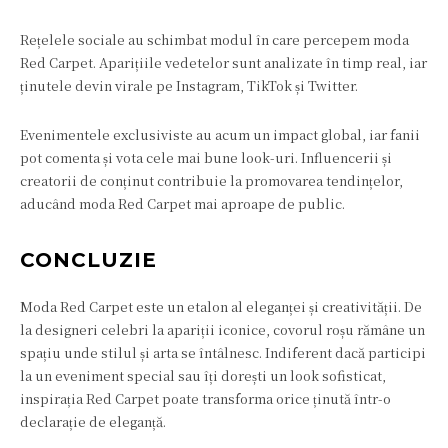
Rețelele sociale au schimbat modul în care percepem moda
Red Carpet. Aparițiile vedetelor sunt analizate în timp real, iar
ținutele devin virale pe Instagram, TikTok și Twitter.
Evenimentele exclusiviste au acum un impact global, iar fanii
pot comenta și vota cele mai bune look-uri. Influencerii și
creatorii de conținut contribuie la promovarea tendințelor,
aducând moda Red Carpet mai aproape de public.
CONCLUZIE
Moda Red Carpet este un etalon al eleganței și creativității. De
la designeri celebri la apariții iconice, covorul roșu rămâne un
spațiu unde stilul și arta se întâlnesc. Indiferent dacă participi
la un eveniment special sau îți dorești un look sofisticat,
inspirația Red Carpet poate transforma orice ținută într-o
declarație de eleganță.