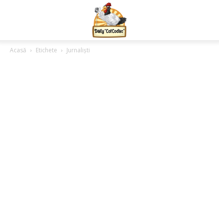
Acasă
Etichete
Jurnaliști