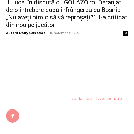
Il Luce, în dispută cu GOLAZO.ro. Deranjat
de o întrebare după înfrângerea cu Bosnia:
„Nu aveți nimic să vă reproșați?”. I-a criticat
din nou pe jucători
Autorii Daily Cotcodac
-
16 noiembrie 2025
0
Bine ați venit pe platforma noastră vibrantă de știri și blogging!
Suntem încântați să vă avem alături în această călătorie
captivantă prin lumea informației și a ideilor. Aici, veți
descoperi o comunitate activă și pasionată, gata să exploreze
subiecte variate și să împărtășească perspective diverse.
Contacteaza-ne oricand la adresa:
contact@dailycotcodac.ro