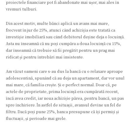
proiectele financiare pot fi abandonate mai ușor, mai ales în
vremuri tulburi.
Din acest motiv, multe bănci aplică un avans mai mare,
frecvent în jur de 25%, atunci când achiziția este tratată ca
investiție imobiliară sau când debitorul deține deja o locuință.
Asta nu înseamnă că nu poți cumpăra a doua locuință cu 15%,
dar înseamnă că trebuie să fii pregătit pentru un prag mai
ridicat și pentru întrebări mai insistente.
Am văzut oameni care s-au dus la bancă cu o relaxare aproape
adolescentină, spunând că au deja un apartament, dar vor unul
mai mare, că familia crește. Și e perfect normal. Doar că, pe
actele de proprietate, prima locuință era cumpărată recent,
încă avea credit, iar noua achiziție părea, pentru bancă, un pas
spre închiriere. În astfel de situații, avansul devine un fel de
filtru. Dacă poți pune 25%, banca presupune că îți permiți și
fluctuații, și perioade mai grele.