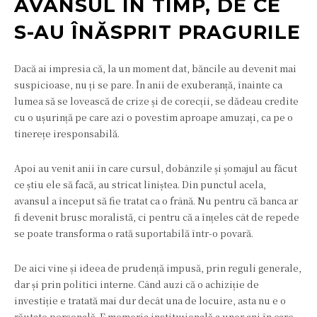
AVANSUL ÎN TIMP, DE CE
S-AU ÎNĂSPRIT PRAGURILE
Dacă ai impresia că, la un moment dat, băncile au devenit mai
suspicioase, nu ți se pare. În anii de exuberanță, înainte ca
lumea să se lovească de crize și de corecții, se dădeau credite
cu o ușurință pe care azi o povestim aproape amuzați, ca pe o
tinerețe iresponsabilă.
Apoi au venit anii în care cursul, dobânzile și șomajul au făcut
ce știu ele să facă, au stricat liniștea. Din punctul acela,
avansul a început să fie tratat ca o frână. Nu pentru că banca ar
fi devenit brusc moralistă, ci pentru că a înțeles cât de repede
se poate transforma o rată suportabilă într-o povară.
De aici vine și ideea de prudență impusă, prin reguli generale,
dar și prin politici interne. Când auzi că o achiziție de
investiție e tratată mai dur decât una de locuire, asta nu e o
răutate personală. E memoria instituțională a unor ani în care