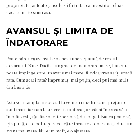
proprietate, ai toate șansele să fii tratat ca investitor, chiar
dacă tu nu te simți așa.
AVANSUL ȘI LIMITA DE
ÎNDATORARE
Poate părea că avansul e o chestiune separată de restul
dosarului. Nu e. Dacă ai un grad de îndatorare mare, banca te
poate împinge spre un avans mai mare, fiindcă vrea să îți scadă
rata. Cum scazi rata? Împrumuți mai puțin, deci pui mai mult
din banii tăi.
Asta se întâmplă în special la venituri medii, când prețurile
sunt mari, iar rata la un credit ipotecar, oricât ai încerca să o
îmblânzești, rămâne o felie serioasă din buget. Banca poate să
îți spună, cu o politețe rece, că te încadrezi doar dacă aduci un
avans mai mare. Nu e un moft, e o ajustare.