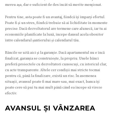
mereu așa, dar e suficient de des încât să merite menționat.
Pentru tine, asta poate fi un avantaj, fiindcă îți împarți efortul.
Poate fi și un stres, fiindcă trebuie să ai lichiditate în momente
precise. Dacă dezvoltatorul are termene care alunecă, iar tu ai
economiile planificate la lună, începe dansul acela obositor
între calendarul șantierului și calendarul tău.
Băncile se uită aici și la garanție. Dacă apartamentul nu e încă
finalizat, garanția se construiește, la propriu. Unele bănci
preferă proiectele cu dezvoltatori cunoscuți, cu istoricul clar,
cu acte transparente. Altele cer condiții mai stricte tocmai
pentru că, până la finalizare, există un risc. În asemenea
situații, avansul poate fi mai mare sau, mai exact, banca îți
poate cere să pui tu mai mult până când ea începe să vireze
efectiv.
AVANSUL ȘI VÂNZAREA