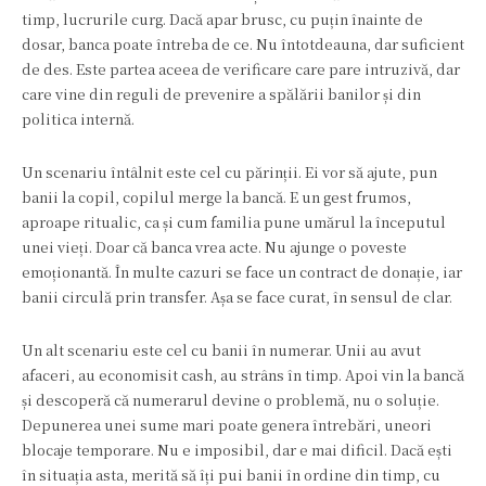
timp, lucrurile curg. Dacă apar brusc, cu puțin înainte de
dosar, banca poate întreba de ce. Nu întotdeauna, dar suficient
de des. Este partea aceea de verificare care pare intruzivă, dar
care vine din reguli de prevenire a spălării banilor și din
politica internă.
Un scenariu întâlnit este cel cu părinții. Ei vor să ajute, pun
banii la copil, copilul merge la bancă. E un gest frumos,
aproape ritualic, ca și cum familia pune umărul la începutul
unei vieți. Doar că banca vrea acte. Nu ajunge o poveste
emoționantă. În multe cazuri se face un contract de donație, iar
banii circulă prin transfer. Așa se face curat, în sensul de clar.
Un alt scenariu este cel cu banii în numerar. Unii au avut
afaceri, au economisit cash, au strâns în timp. Apoi vin la bancă
și descoperă că numerarul devine o problemă, nu o soluție.
Depunerea unei sume mari poate genera întrebări, uneori
blocaje temporare. Nu e imposibil, dar e mai dificil. Dacă ești
în situația asta, merită să îți pui banii în ordine din timp, cu