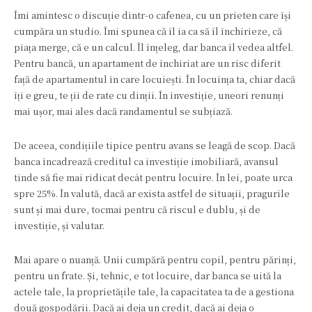
Îmi amintesc o discuție dintr-o cafenea, cu un prieten care își
cumpăra un studio. Îmi spunea că îl ia ca să îl închirieze, că
piața merge, că e un calcul. Îl înțeleg, dar banca îl vedea altfel.
Pentru bancă, un apartament de închiriat are un risc diferit
față de apartamentul în care locuiești. În locuința ta, chiar dacă
îți e greu, te ții de rate cu dinții. În investiție, uneori renunți
mai ușor, mai ales dacă randamentul se subțiază.
De aceea, condițiile tipice pentru avans se leagă de scop. Dacă
banca încadrează creditul ca investiție imobiliară, avansul
tinde să fie mai ridicat decât pentru locuire. În lei, poate urca
spre 25%. În valută, dacă ar exista astfel de situații, pragurile
sunt și mai dure, tocmai pentru că riscul e dublu, și de
investiție, și valutar.
Mai apare o nuanță. Unii cumpără pentru copil, pentru părinți,
pentru un frate. Și, tehnic, e tot locuire, dar banca se uită la
actele tale, la proprietățile tale, la capacitatea ta de a gestiona
două gospodării. Dacă ai deja un credit, dacă ai deja o