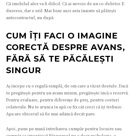
Că imobilul ales va fi dificil. Că ai nevoie de un co-debitor. E
dureros, dar e util. Mai bine auzi asta înainte să plătești
antecontractul, nu după.
CUM ÎȚI FACI O IMAGINE
CORECTĂ DESPRE AVANS,
FĂRĂ SĂ TE PĂCĂLEȘTI
SINGUR
Aș începe cu o regulă simplă, de om care a văzut destule. Dacă
te pregătești pentru un avans minim, pregătește încă o rezervă.
Pentru evaluare, pentru diferențe de preț, pentru costuri
colaterale. Nu te arunca în apă cu fix cât crezi că îți trebuie.
Apa are obiceiul să fie mai adâncă decât pare.
Apoi, pune pe masă întrebarea: cumpăr pentru locuire sau
cumpăr ca investiție? Răspunsul nu e doar psihologic, e