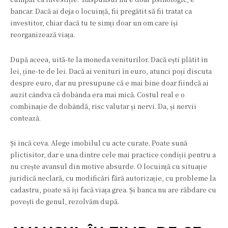
bancar. Dacă ai deja o locuință, fii pregătit să fii tratat ca
investitor, chiar dacă tu te simți doar un om care își
reorganizează viața.
După aceea, uită-te la moneda veniturilor. Dacă ești plătit în
lei, ține-te de lei. Dacă ai venituri în euro, atunci poți discuta
despre euro, dar nu presupune că e mai bine doar fiindcă ai
auzit cândva că dobânda era mai mică. Costul real e o
combinație de dobândă, risc valutar și nervi. Da, și nervii
contează.
Și încă ceva. Alege imobilul cu acte curate. Poate sună
plictisitor, dar e una dintre cele mai practice condiții pentru a
nu crește avansul din motive absurde. O locuință cu situație
juridică neclară, cu modificări fără autorizație, cu probleme la
cadastru, poate să îți facă viața grea. Și banca nu are răbdare cu
povești de genul, rezolvăm după.