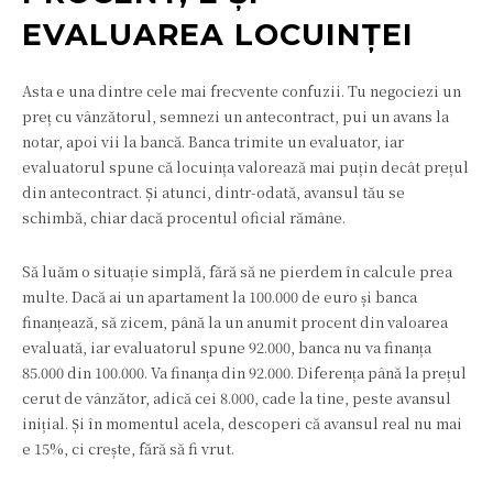
EVALUAREA LOCUINȚEI
Asta e una dintre cele mai frecvente confuzii. Tu negociezi un
preț cu vânzătorul, semnezi un antecontract, pui un avans la
notar, apoi vii la bancă. Banca trimite un evaluator, iar
evaluatorul spune că locuința valorează mai puțin decât prețul
din antecontract. Și atunci, dintr-odată, avansul tău se
schimbă, chiar dacă procentul oficial rămâne.
Să luăm o situație simplă, fără să ne pierdem în calcule prea
multe. Dacă ai un apartament la 100.000 de euro și banca
finanțează, să zicem, până la un anumit procent din valoarea
evaluată, iar evaluatorul spune 92.000, banca nu va finanța
85.000 din 100.000. Va finanța din 92.000. Diferența până la prețul
cerut de vânzător, adică cei 8.000, cade la tine, peste avansul
inițial. Și în momentul acela, descoperi că avansul real nu mai
e 15%, ci crește, fără să fi vrut.