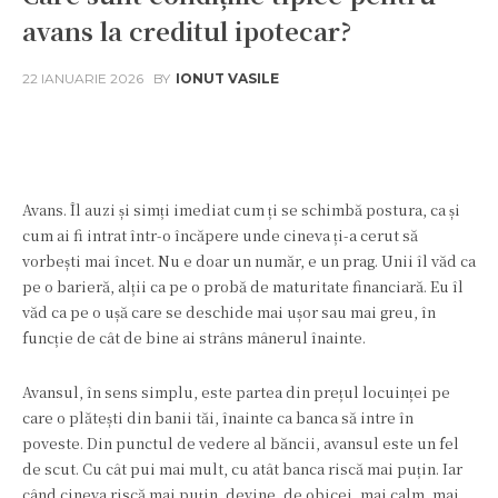
avans la creditul ipotecar?
22 IANUARIE 2026
BY
IONUT VASILE
Facebook
Twitter
Pinterest
W
Avans. Îl auzi și simți imediat cum ți se schimbă postura, ca și
cum ai fi intrat într-o încăpere unde cineva ți-a cerut să
vorbești mai încet. Nu e doar un număr, e un prag. Unii îl văd ca
pe o barieră, alții ca pe o probă de maturitate financiară. Eu îl
văd ca pe o ușă care se deschide mai ușor sau mai greu, în
funcție de cât de bine ai strâns mânerul înainte.
Avansul, în sens simplu, este partea din prețul locuinței pe
care o plătești din banii tăi, înainte ca banca să intre în
poveste. Din punctul de vedere al băncii, avansul este un fel
de scut. Cu cât pui mai mult, cu atât banca riscă mai puțin. Iar
când cineva riscă mai puțin, devine, de obicei, mai calm, mai