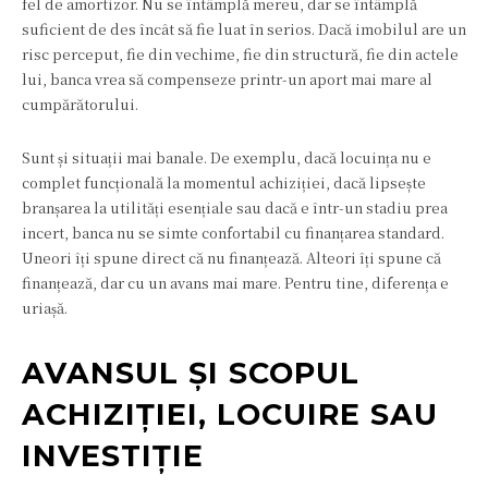
fel de amortizor. Nu se întâmplă mereu, dar se întâmplă
suficient de des încât să fie luat în serios. Dacă imobilul are un
risc perceput, fie din vechime, fie din structură, fie din actele
lui, banca vrea să compenseze printr-un aport mai mare al
cumpărătorului.
Sunt și situații mai banale. De exemplu, dacă locuința nu e
complet funcțională la momentul achiziției, dacă lipsește
branșarea la utilități esențiale sau dacă e într-un stadiu prea
incert, banca nu se simte confortabil cu finanțarea standard.
Uneori îți spune direct că nu finanțează. Alteori îți spune că
finanțează, dar cu un avans mai mare. Pentru tine, diferența e
uriașă.
AVANSUL ȘI SCOPUL
ACHIZIȚIEI, LOCUIRE SAU
INVESTIȚIE