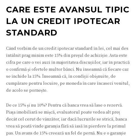
CARE ESTE AVANSUL TIPIC
LA UN CREDIT IPOTECAR
STANDARD
Când vorbim de un credit ipotecar standard în lei, cel mai des
întâlnit prag minim este 15% din prețul de achiziție. Asta este
cifra pe care o vei auzi în majoritatea discuțiilor, iar în practică
o confirmă și ofertele multor bănci. Nu înseamnă că fiecare caz
se închide la 15%. Înseamnă că, în condiții obișnuite, de
cumpărare pentru locuire, pe moneda în care încasezi venitul,
de acolo se pornește.
De ce 15% și nu 10%? Pentru că banca vrea să lase o rezervă.
Piața imobiliară se mișcă, evaluatorul poate vedea alt preț
decât cel cerut de vânzător, iar dacă lucrurile se strică, banca
vrea să poată vinde garanția fără să iasă în pierdere la primul
pas. Un avans de 15% creează un fel de pernă. Nu e o garanție