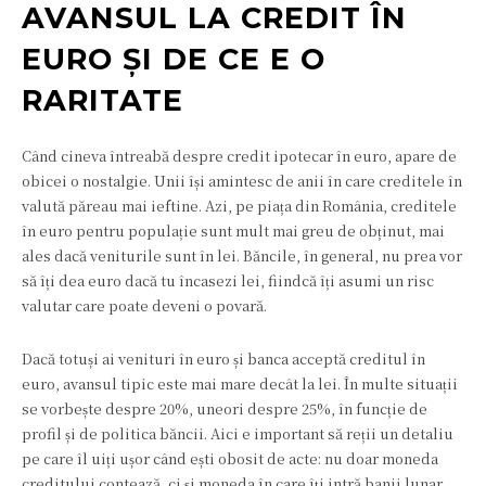
AVANSUL LA CREDIT ÎN
EURO ȘI DE CE E O
RARITATE
Când cineva întreabă despre credit ipotecar în euro, apare de
obicei o nostalgie. Unii își amintesc de anii în care creditele în
valută păreau mai ieftine. Azi, pe piața din România, creditele
în euro pentru populație sunt mult mai greu de obținut, mai
ales dacă veniturile sunt în lei. Băncile, în general, nu prea vor
să îți dea euro dacă tu încasezi lei, fiindcă îți asumi un risc
valutar care poate deveni o povară.
Dacă totuși ai venituri în euro și banca acceptă creditul în
euro, avansul tipic este mai mare decât la lei. În multe situații
se vorbește despre 20%, uneori despre 25%, în funcție de
profil și de politica băncii. Aici e important să reții un detaliu
pe care îl uiți ușor când ești obosit de acte: nu doar moneda
creditului contează, ci și moneda în care îți intră banii lunar.