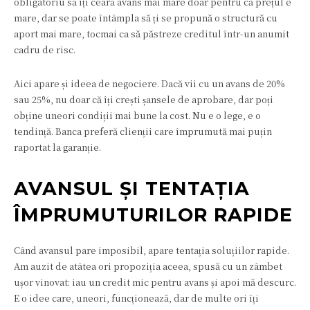
obligatoriu să îți ceară avans mai mare doar pentru că prețul e
mare, dar se poate întâmpla să ți se propună o structură cu
aport mai mare, tocmai ca să păstreze creditul într-un anumit
cadru de risc.
Aici apare și ideea de negociere. Dacă vii cu un avans de 20%
sau 25%, nu doar că îți crești șansele de aprobare, dar poți
obține uneori condiții mai bune la cost. Nu e o lege, e o
tendință. Banca preferă clienții care împrumută mai puțin
raportat la garanție.
AVANSUL ȘI TENTAȚIA
ÎMPRUMUTURILOR RAPIDE
Când avansul pare imposibil, apare tentația soluțiilor rapide.
Am auzit de atâtea ori propoziția aceea, spusă cu un zâmbet
ușor vinovat: iau un credit mic pentru avans și apoi mă descurc.
E o idee care, uneori, funcționează, dar de multe ori îți