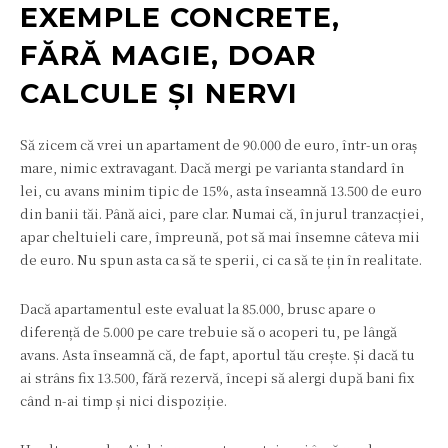
EXEMPLE CONCRETE,
FĂRĂ MAGIE, DOAR
CALCULE ȘI NERVI
Să zicem că vrei un apartament de 90.000 de euro, într-un oraș
mare, nimic extravagant. Dacă mergi pe varianta standard în
lei, cu avans minim tipic de 15%, asta înseamnă 13.500 de euro
din banii tăi. Până aici, pare clar. Numai că, în jurul tranzacției,
apar cheltuieli care, împreună, pot să mai însemne câteva mii
de euro. Nu spun asta ca să te sperii, ci ca să te țin în realitate.
Dacă apartamentul este evaluat la 85.000, brusc apare o
diferență de 5.000 pe care trebuie să o acoperi tu, pe lângă
avans. Asta înseamnă că, de fapt, aportul tău crește. Și dacă tu
ai strâns fix 13.500, fără rezervă, începi să alergi după bani fix
când n-ai timp și nici dispoziție.