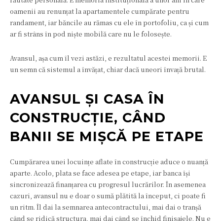
oamenii au renunțat la apartamentele cumpărate pentru
randament, iar băncile au rămas cu ele în portofoliu, ca și cum
ar fi strâns în pod niște mobilă care nu le folosește.
Avansul, așa cum îl vezi astăzi, e rezultatul acestei memorii. E
un semn că sistemul a învățat, chiar dacă uneori învață brutal.
AVANSUL ȘI CASA ÎN
CONSTRUCȚIE, CÂND
BANII SE MIȘCĂ PE ETAPE
Cumpărarea unei locuințe aflate în construcție aduce o nuanță
aparte. Acolo, plata se face adesea pe etape, iar banca își
sincronizează finanțarea cu progresul lucrărilor. În asemenea
cazuri, avansul nu e doar o sumă plătită la început, ci poate fi
un ritm. Îl dai la semnarea antecontractului, mai dai o tranșă
când se ridică structura, mai dai când se închid finisajele. Nu e