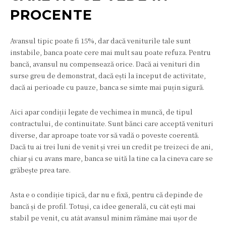
PROCENTE
Avansul tipic poate fi 15%, dar dacă veniturile tale sunt
instabile, banca poate cere mai mult sau poate refuza. Pentru
bancă, avansul nu compensează orice. Dacă ai venituri din
surse greu de demonstrat, dacă ești la început de activitate,
dacă ai perioade cu pauze, banca se simte mai puțin sigură.
Aici apar condiții legate de vechimea în muncă, de tipul
contractului, de continuitate. Sunt bănci care acceptă venituri
diverse, dar aproape toate vor să vadă o poveste coerentă.
Dacă tu ai trei luni de venit și vrei un credit pe treizeci de ani,
chiar și cu avans mare, banca se uită la tine ca la cineva care se
grăbește prea tare.
Asta e o condiție tipică, dar nu e fixă, pentru că depinde de
bancă și de profil. Totuși, ca idee generală, cu cât ești mai
stabil pe venit, cu atât avansul minim rămâne mai ușor de