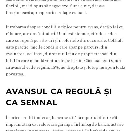
flexibil, mai dispus să negocieze. Sună cinic, dar așa
funcționează aproape orice relație cu bani.
Întrebarea despre condițiile tipice pentru avans, dacă o iei cu
răbdare, are două straturi. Unul este tehnic, cifrele acelea
care se repetă pe site-uri și în ofertele din sucursale. Celălalt
este practic, micile condiții care apar pe parcurs, din
evaluarea locuinței, din statutul tău de proprietar sau din
felul în care îți arată veniturile pe hârtie. Când oamenii spun
că avansul e, de regulă, 15%, au dreptate și totuși nu spun toată
povestea.
AVANSUL CA REGULĂ ȘI
CA SEMNAL
În orice credit ipotecar, banca se uită la raportul dintre cât
împrumută și cât valorează garanția. În limbaj de bancă, asta se
transformă în procente, limite și scenarii. În limbaj de om, se