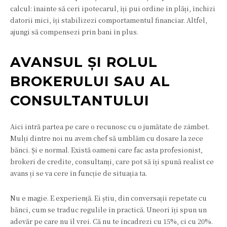
calcul: înainte să ceri ipotecarul, îți pui ordine în plăți, închizi
datorii mici, îți stabilizezi comportamentul financiar. Altfel,
ajungi să compensezi prin bani în plus.
AVANSUL ȘI ROLUL
BROKERULUI SAU AL
CONSULTANTULUI
Aici intră partea pe care o recunosc cu o jumătate de zâmbet.
Mulți dintre noi nu avem chef să umblăm cu dosare la zece
bănci. Și e normal. Există oameni care fac asta profesionist,
brokeri de credite, consultanți, care pot să îți spună realist ce
avans ți se va cere în funcție de situația ta.
Nu e magie. E experiență. Ei știu, din conversații repetate cu
bănci, cum se traduc regulile în practică. Uneori îți spun un
adevăr pe care nu îl vrei. Că nu te încadrezi cu 15%, ci cu 20%.