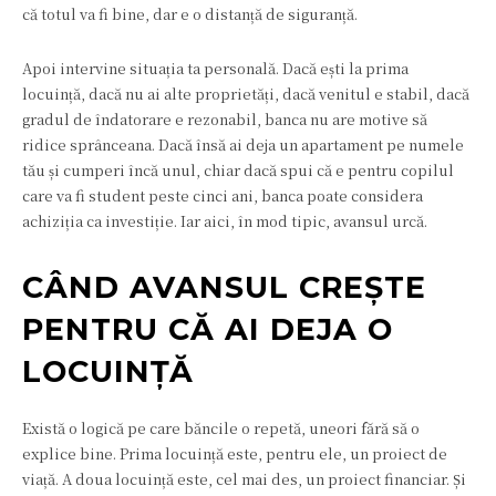
că totul va fi bine, dar e o distanță de siguranță.
Apoi intervine situația ta personală. Dacă ești la prima
locuință, dacă nu ai alte proprietăți, dacă venitul e stabil, dacă
gradul de îndatorare e rezonabil, banca nu are motive să
ridice sprânceana. Dacă însă ai deja un apartament pe numele
tău și cumperi încă unul, chiar dacă spui că e pentru copilul
care va fi student peste cinci ani, banca poate considera
achiziția ca investiție. Iar aici, în mod tipic, avansul urcă.
CÂND AVANSUL CREȘTE
PENTRU CĂ AI DEJA O
LOCUINȚĂ
Există o logică pe care băncile o repetă, uneori fără să o
explice bine. Prima locuință este, pentru ele, un proiect de
viață. A doua locuință este, cel mai des, un proiect financiar. Și