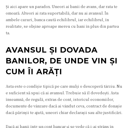
Și aici apare un paradox. Uneori ai banii de avans, dar rata te
omoară. Alteori ai rata suportabilă, dar nu ai avansul. În
ambele cazuri, banca caută echilibrul, iar echilibrul, în
realitate, se obține aproape mereu cu bani în plus din partea
ta.
AVANSUL ȘI DOVADA
BANILOR, DE UNDE VIN ȘI
CUM ÎI ARĂȚI
Asta este o condiție tipică pe care mulți o descoperă târziu. Nu
e suficient să spui că ai avansul. Trebuie să îl dovedești. Asta
înseamnă, de regulă, extras de cont, istoricul economiilor,
documente de vânzare dacă ai vândut ceva, contract de donație
dacă părinții te ajută, uneori chiar declarații sau alte justificări.
Dacă ai banii într-un cont bancar și se vede că i-ai strâns în