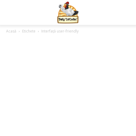
Acasă
Etichete
Interfață user-friendly