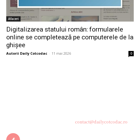
Afaceri
Digitalizarea statului român: formularele
online se completează pe computerele de la
ghișee
Autorii Daily Cotcodac
-
11 mai 2026
0
Bine ați venit pe platforma noastră vibrantă de știri și blogging!
Suntem încântați să vă avem alături în această călătorie
captivantă prin lumea informației și a ideilor. Aici, veți
descoperi o comunitate activă și pasionată, gata să exploreze
subiecte variate și să împărtășească perspective diverse.
Contacteaza-ne oricand la adresa:
contact@dailycotcodac.ro