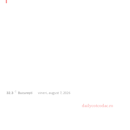
CATEGORII FRESH
AFACERI
1166
SANATATE / HOBBY
20
AUTO
20
ENTERTAINMENT
16
HOME & DECO
14
FASHION
13
Politică de confidențialitate
Contact dailycotcodac.ro
Politica de cookies (GDPR)
C
vineri, august 7, 2026
32.3
București
© Acest site este creat si administrat de
dailycotcodac.ro
.
Toate drepturile rezervate.