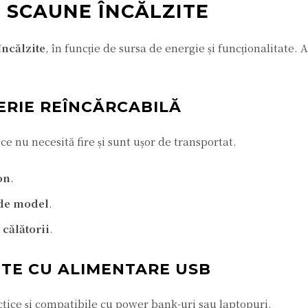
ȘI SCAUNE ÎNCĂLZITE
încălzite
, în funcție de sursa de energie și funcționalitate. 
ERIE REÎNCĂRCABILĂ
 nu necesită fire și sunt ușor de transportat.
on
.
 de model
.
 călătorii
.
ITE CU ALIMENTARE USB
tice și compatibile cu power bank-uri sau laptopuri.