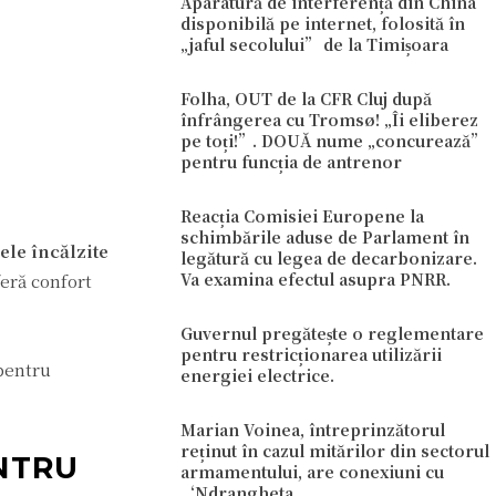
Aparatură de interferență din China
disponibilă pe internet, folosită în
„jaful secolului” de la Timișoara
Folha, OUT de la CFR Cluj după
înfrângerea cu Tromsø! „Îi eliberez
pe toți!”. DOUĂ nume „concurează”
pentru funcția de antrenor
Reacția Comisiei Europene la
schimbările aduse de Parlament în
ele încălzite
legătură cu legea de decarbonizare.
Va examina efectul asupra PNRR.
feră confort
Guvernul pregătește o reglementare
pentru restricționarea utilizării
 pentru
energiei electrice.
Marian Voinea, întreprinzătorul
reținut în cazul mitărilor din sectorul
ENTRU
armamentului, are conexiuni cu
‘Ndrangheta.