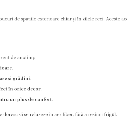
bucuri de spațiile exterioare chiar și în zilele reci. Aceste ac
.
ferent de anotimp.
rioare
.
ase și grădini
.
ect în orice decor
.
pentru un plus de confort
.
doresc să se relaxeze în aer liber, fără a resimți frigul.