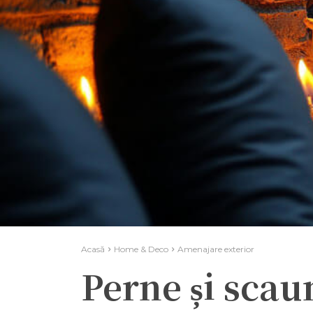
Acasă
Home & Deco
Amenajare exterior
Perne și scau