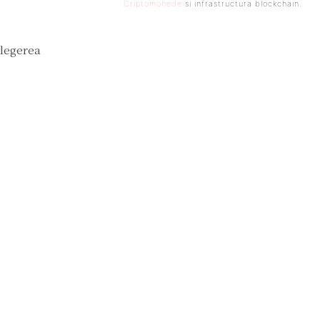
Criptomonede
si infrastructura blockchain.
Alegerea