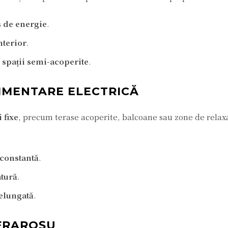
s de energie
.
interior
.
 spații semi-acoperite
.
LIMENTARE ELECTRICĂ
i fixe
, precum terase acoperite, balcoane sau zone de relax
 constantă
.
atură
.
elungată
.
NFRAROȘU