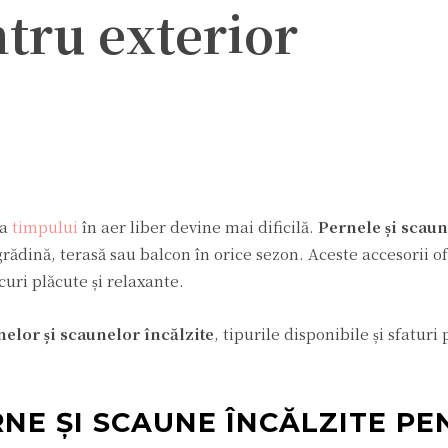
ntru exterior
ter
Pinterest
WhatsApp
ea
timpului
în aer liber devine mai dificilă.
Pernele și scaun
rădină, terasă sau balcon în orice sezon. Aceste accesorii o
curi plăcute și relaxante.
nelor și scaunelor încălzite
, tipurile disponibile și sfaturi
ERNE ȘI SCAUNE ÎNCĂLZITE P