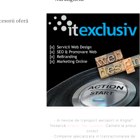
cesorii oferă
- Ai nevoie de transport aeroport in Anglia?
Încearcă
Airport Taxi London
. Calitate la prețul
corect.
- Companie specializata in tranzactionarea de