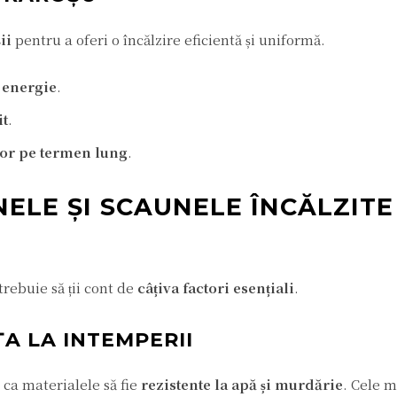
ii
pentru a oferi o încălzire eficientă și uniformă.
 energie
.
it
.
rior pe termen lung
.
NELE ȘI SCAUNELE ÎNCĂLZITE
trebuie să ții cont de
câțiva factori esențiali
.
ȚA LA INTEMPERII
 ca materialele să fie
rezistente la apă și murdărie
. Cele 