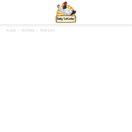
Acasă
Etichete
întârzieri