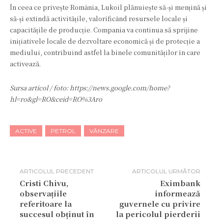
În ceea ce privește România, Lukoil plănuiește să-și mențină și
să-și extindă activitățile, valorificând resursele locale și
capacitățile de producție. Compania va continua să sprijine
inițiativele locale de dezvoltare economică și de protecție a
mediului, contribuind astfel la binele comunităților în care
activează.
Sursa articol / foto: https://news.google.com/home?
hl=ro&gl=RO&ceid=RO%3Aro
ACTIVE
PETROL
VÂNZARE
ARTICOLUL PRECEDENT
ARTICOLUL URMĂTOR
Cristi Chivu,
Eximbank
observațiile
informează
referitoare la
guvernele cu privire
succesul obținut în
la pericolul pierderii