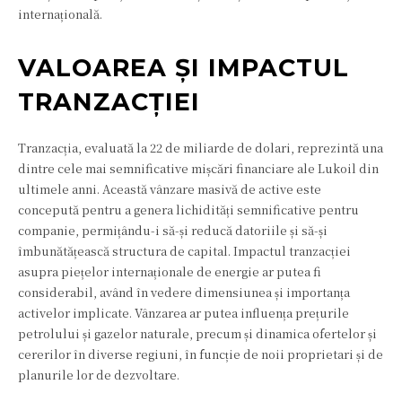
internațională.
VALOAREA ȘI IMPACTUL
TRANZACȚIEI
Tranzacția, evaluată la 22 de miliarde de dolari, reprezintă una
dintre cele mai semnificative mișcări financiare ale Lukoil din
ultimele anni. Această vânzare masivă de active este
concepută pentru a genera lichidități semnificative pentru
companie, permițându-i să-și reducă datoriile și să-și
îmbunătățească structura de capital. Impactul tranzacției
asupra piețelor internaționale de energie ar putea fi
considerabil, având în vedere dimensiunea și importanța
activelor implicate. Vânzarea ar putea influența prețurile
petrolului și gazelor naturale, precum și dinamica ofertelor și
cererilor în diverse regiuni, în funcție de noii proprietari și de
planurile lor de dezvoltare.