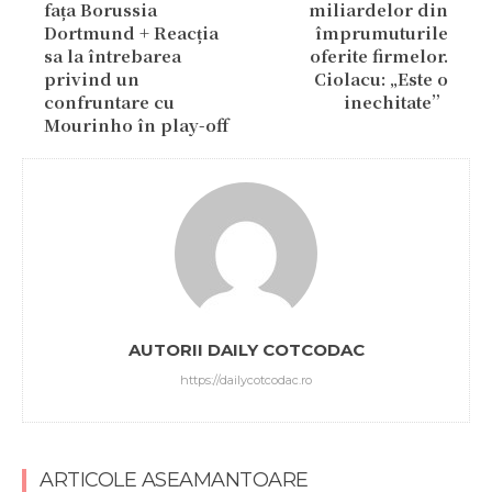
fața Borussia
miliardelor din
Dortmund + Reacția
împrumuturile
sa la întrebarea
oferite firmelor.
privind un
Ciolacu: „Este o
confruntare cu
inechitate”
Mourinho în play-off
AUTORII DAILY COTCODAC
https://dailycotcodac.ro
ARTICOLE ASEAMANTOARE