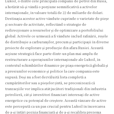
Lukoil, o dintre cele principală companii de petrol din Rusia,
a hotărât să-și vândă o porțiune semnificativă a activelor
internaționale, în valoare totală de 22 de miliarde de dolari.
Destinația acestor active vândute cuprinde o varietate de piețe
și sectoare de activitate, reflectând o strategie de
redirecționare a resurselor și de optimizare a portofoliului
global. Activele ce urmează a fi vândute includ rafinării, rețele
de distribuție a carburanților, precum și participații în diverse
proiecte de explorare și producție din afara Rusiei. Această
acțiune strategică face parte dintr-un plan mai amplu de
restructurare a operațiunilor internaționale ale Lukoil, în
contextul schimbărilor dinamice pe piața energetică globală și
a presiunilor economice și politice la care compania este
supusă. Deși nu a fost dezvăluită lista completă a
cumpărătorilor sau a piețelor țintă, se preconizează că
tranzacțiile vor implica atât jucători tradiționali din industria
petrolieră, cât și investitori financiari interesați de active
energetice cu potențial de creștere. Această vânzare de active
este percepută ca un pas crucial pentru Lukoil în încercarea
de a-și întări poziția financiară și de a-și recalibra prezența