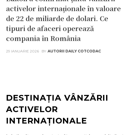
activelor internaționale în valoare
de 22 de miliarde de dolari. Ce
tipuri de afaceri operează
compania în România
29 IANUARIE 2026
BY
AUTORII DAILY COTCODAC
Facebook
Twitter
Pinterest
W
DESTINAȚIA VÂNZĂRII
ACTIVELOR
INTERNAȚIONALE