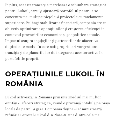
În plus, această tranzacție marchează o schimbare strategică
pentru Lukoil, care își ajustează portofoliul pentru a se
concentra mai mult pe piețele și proiectele cu randamente
superioare. Pe lângă stabilizarea financiară, compania are ca
obiectiv optimizarea operațiunilor și creșterea eficienței în
contextul provocărilor economice și geopolitice actuale.
Impactul asupra angajaților și partenerilor de afaceri va
depinde de modul în care noii proprietari vor gestiona
tranziția și de planurile lor de integrare a acestor active în
portofoliile proprii.
OPERAȚIUNILE LUKOIL ÎN
ROMÂNIA
Lukoil activează în România prin intermediul mai multor
entități și afaceri strategice, având o prezență notabilă pe piața
locală de petrol și gaze. Compania deține și administrează
rafinăria Petrotel-Lukoil din Ploiești, una dintre cele mai