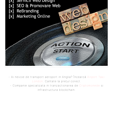
- Ai nevoie de transport aeroport in Anglia? Încearcă
Airport Taxi
London
. Calitate la prețul corect.
- Companie specializata in tranzactionarea de
Criptomonede
si
infrastructura blockchain.