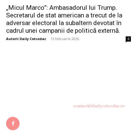
„Micul Marco”: Ambasadorul lui Trump.
Secretarul de stat american a trecut de la
adversar electoral la subaltern devotat în
cadrul unei campanii de politică externă.
Autorii Daily Cotcodac
-
15 februarie 2026
0
Bine ați venit pe platforma noastră vibrantă de știri și blogging!
Suntem încântați să vă avem alături în această călătorie
captivantă prin lumea informației și a ideilor. Aici, veți
descoperi o comunitate activă și pasionată, gata să exploreze
subiecte variate și să împărtășească perspective diverse.
Contacteaza-ne oricand la adresa:
contact@dailycotcodac.ro