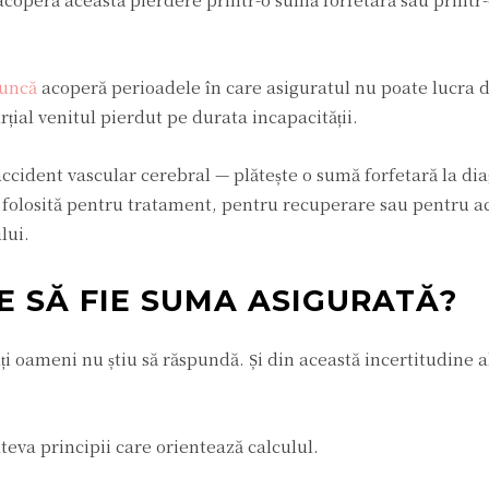
uncă
acoperă perioadele în care asiguratul nu poate lucra 
rțial venitul pierdut pe durata incapacității.
accident vascular cerebral — plătește o sumă forfetară la di
i folosită pentru tratament, pentru recuperare sau pentru a
lui.
E SĂ FIE SUMA ASIGURATĂ?
ți oameni nu știu să răspundă. Și din această incertitudine a
teva principii care orientează calculul.