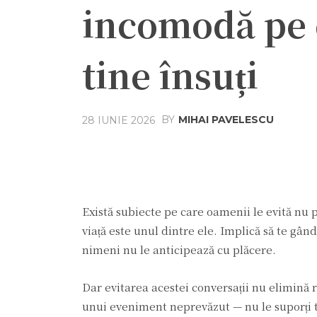
incomodă pe c
tine însuți
BY
MIHAI PAVELESCU
28 IUNIE 2026
Acțiune
Facebook
Twit
Există subiecte pe care oamenii le evită nu p
viață este unul dintre ele. Implică să te gân
nimeni nu le anticipează cu plăcere.
Dar evitarea acestei conversații nu elimină r
unui eveniment neprevăzut — nu le suporți tu