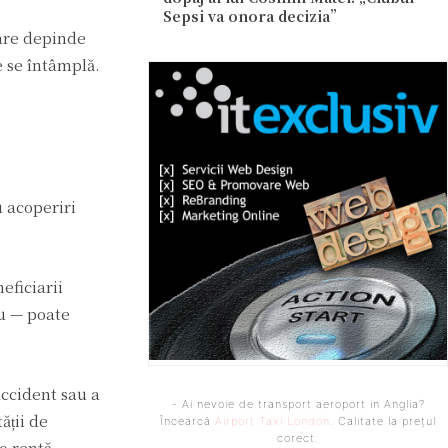
Sepsi va onora decizia”
care depinde
e se întâmplă.
 acoperiri
eficiarii
lu — poate
accident sau a
- Ai nevoie de transport aeroport in Anglia?
ății de
Încearcă
Airport Taxi London
. Calitate la prețul
corect.
o rentă