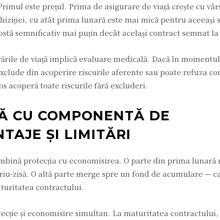
rimul este prețul. Prima de asigurare de viață crește cu vâr
hiziției, cu atât prima lunară este mai mică pentru aceeași
ostă semnificativ mai puțin decât același contract semnat la 
rările de viață implică evaluare medicală. Dacă în momentul 
exclude din acoperire riscurile aferente sau poate refuza c
s acoperă toate riscurile fără excluderi.
ȚĂ CU COMPONENTĂ DE
TAJE ȘI LIMITĂRI
ombină protecția cu economisirea. O parte din prima lunară
iu-zisă. O altă parte merge spre un fond de acumulare — ca
aturitatea contractului.
ecție și economisire simultan. La maturitatea contractului,