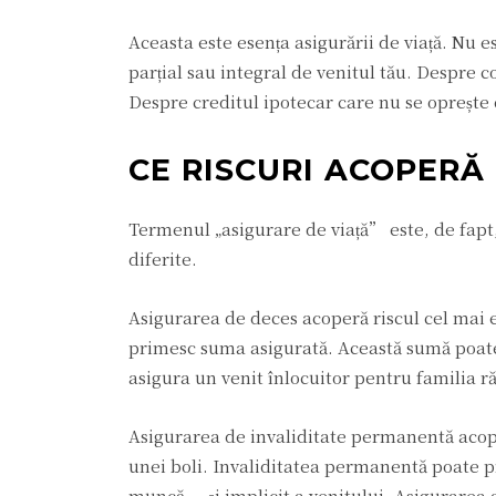
Aceasta este esența asigurării de viață. Nu 
parțial sau integral de venitul tău. Despre c
Despre creditul ipotecar care nu se oprește 
CE RISCURI ACOPERĂ
Termenul „asigurare de viață” este, de fap
diferite.
Asigurarea de deces acoperă riscul cel mai e
primesc suma asigurată. Această sumă poate
asigura un venit înlocuitor pentru familia r
Asigurarea de invaliditate permanentă acope
unei boli. Invaliditatea permanentă poate p
muncă — și implicit a venitului. Asigurarea 