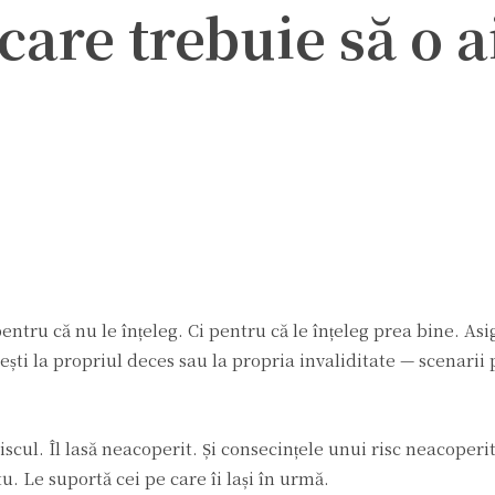
are trebuie să o a
ter
Pinterest
WhatsApp
entru că nu le înțeleg. Ci pentru că le înțeleg prea bine. As
dești la propriul deces sau la propria invaliditate — scenarii
iscul. Îl lasă neacoperit. Și consecințele unui risc neacoperi
. Le suportă cei pe care îi lași în urmă.