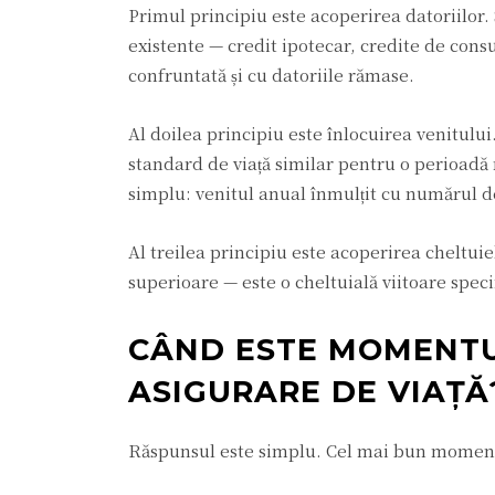
Primul principiu este acoperirea datoriilor. 
existente — credit ipotecar, credite de consu
confruntată și cu datoriile rămase.
Al doilea principiu este înlocuirea venitului
standard de viață similar pentru o perioadă 
simplu: venitul anual înmulțit cu numărul de
Al treilea principiu este acoperirea cheltuiel
superioare — este o cheltuială viitoare specif
CÂND ESTE MOMENTU
ASIGURARE DE VIAȚĂ
Răspunsul este simplu. Cel mai bun moment 