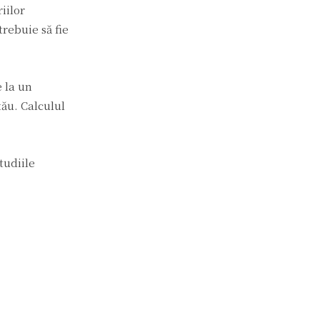
iilor
trebuie să fie
e la un
tău. Calculul
tudiile