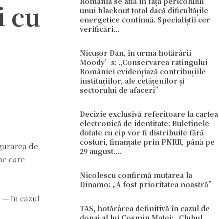
România se află în fața pericolului
i cu
unui blackout total dacă dificultățile
energetice continuă. Specialiștii cer
verificări…
Nicușor Dan, în urma hotărârii
Moody’s: „Conservarea ratingului
României evidențiază contribuțiile
instituțiilor, ale cetățenilor și
sectorului de afaceri”
Decizie exclusivă referitoare la cartea
electronică de identitate: Buletinele
dotate cu cip vor fi distribuite fără
costuri, finanțate prin PNRR, până pe
igurarea de
29 august....
 pe care
Nicolescu confirmă mutarea la
Dinamo: „A fost prioritatea noastră”
t — în cazul
TAS, hotărârea definitivă în cazul de
dopaj al lui Cosmin Matei: „Clubul