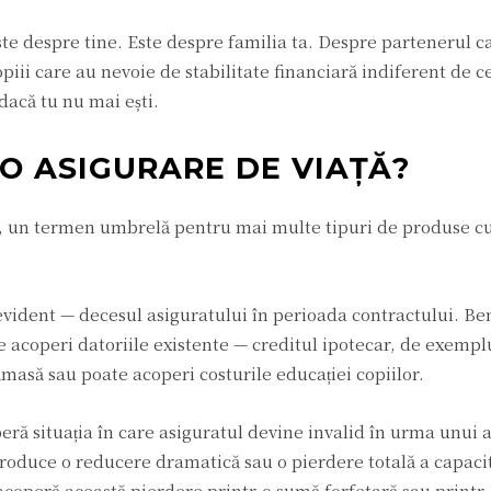
este despre tine. Este despre familia ta. Despre partenerul 
opiii care au nevoie de stabilitate financiară indiferent de c
dacă tu nu mai ești.
 O ASIGURARE DE VIAȚĂ?
t, un termen umbrelă pentru mai multe tipuri de produse cu
vident — decesul asiguratului în perioada contractului. Ben
 acoperi datoriile existente — creditul ipotecar, de exemp
ămasă sau poate acoperi costurile educației copiilor.
ră situația în care asiguratul devine invalid în urma unui 
roduce o reducere dramatică sau o pierdere totală a capacit
acoperă această pierdere printr-o sumă forfetară sau printr-