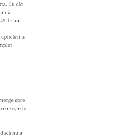
sta. Cu cât
 sumă
45 de ani.
aplicării ai
omplet
 merge spre
re crește în
 dacă nu a