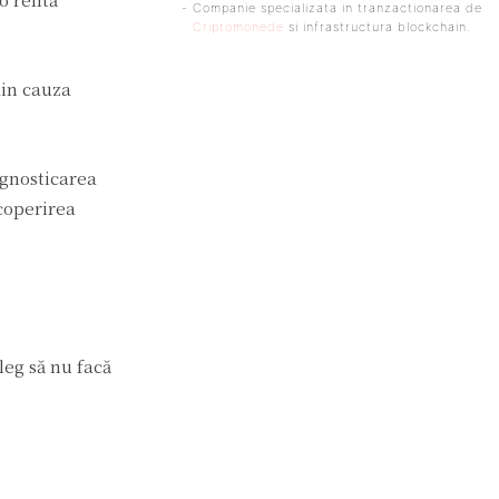
- Companie specializata in tranzactionarea de
Criptomonede
si infrastructura blockchain.
din cauza
agnosticarea
coperirea
leg să nu facă