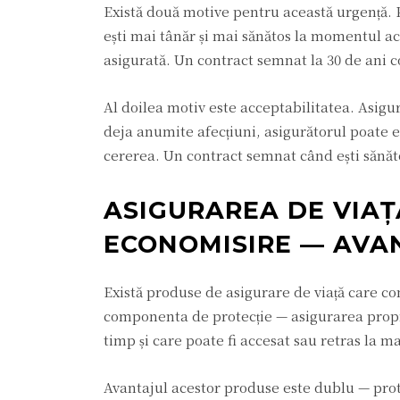
Există două motive pentru această urgență. P
ești mai tânăr și mai sănătos la momentul ac
asigurată. Un contract semnat la 30 de ani c
Al doilea motiv este acceptabilitatea. Asigu
deja anumite afecțiuni, asigurătorul poate 
cererea. Un contract semnat când ești sănăto
ASIGURAREA DE VIA
ECONOMISIRE — AVAN
Există produse de asigurare de viață care c
componenta de protecție — asigurarea propr
timp și care poate fi accesat sau retras la m
Avantajul acestor produse este dublu — prot