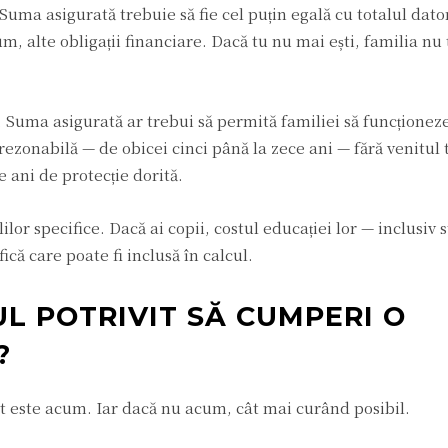
Suma asigurată trebuie să fie cel puțin egală cu totalul dator
m, alte obligații financiare. Dacă tu nu mai ești, familia nu 
. Suma asigurată ar trebui să permită familiei să funcționez
rezonabilă — de obicei cinci până la zece ani — fără venitul 
 ani de protecție dorită.
ilor specifice. Dacă ai copii, costul educației lor — inclusiv s
ică care poate fi inclusă în calcul.
L POTRIVIT SĂ CUMPERI O
?
este acum. Iar dacă nu acum, cât mai curând posibil.