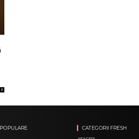
ă
0
 POPULARE
CATEGORII FRESH
AFACERI