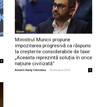
Afaceri
Ministrul Muncii propune
impozitarea progresivă ca răspuns
la creșterile considerabile de taxe:
„Aceasta reprezintă soluția în orice
0
națiune civilizată”
Autorii Daily Cotcodac
-
18 ianuarie 2026
0