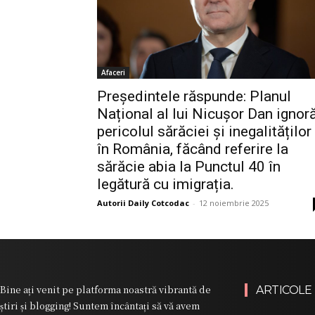
Afaceri
Președintele răspunde: Planul
Național al lui Nicușor Dan ignor
pericolul sărăciei și inegalităților
în România, făcând referire la
sărăcie abia la Punctul 40 în
legătură cu imigrația.
Autorii Daily Cotcodac
-
12 noiembrie 2025
Bine ați venit pe platforma noastră vibrantă de
ARTICOLE
știri și blogging! Suntem încântați să vă avem