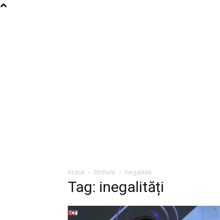
Acasă
Etichete
Inegalități
Tag: inegalități