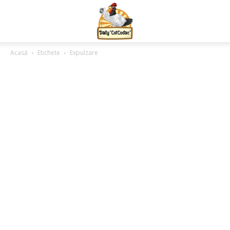
Acasă
Etichete
Expulzare