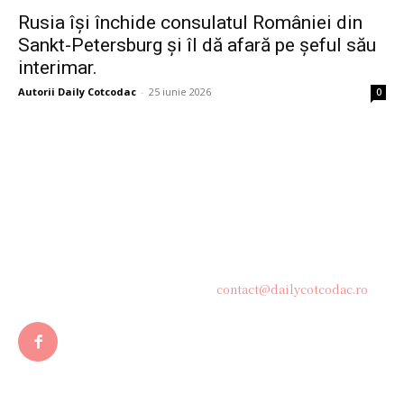
Rusia își închide consulatul României din
Sankt-Petersburg și îl dă afară pe șeful său
interimar.
Autorii Daily Cotcodac
-
25 iunie 2026
0
Bine ați venit pe platforma noastră vibrantă de știri și blogging!
Suntem încântați să vă avem alături în această călătorie
captivantă prin lumea informației și a ideilor. Aici, veți
descoperi o comunitate activă și pasionată, gata să exploreze
subiecte variate și să împărtășească perspective diverse.
Contacteaza-ne oricand la adresa:
contact@dailycotcodac.ro