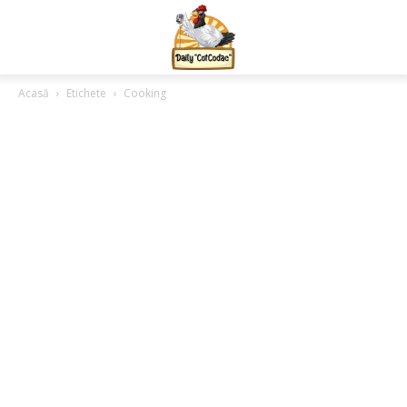
Acasă
Etichete
Cooking