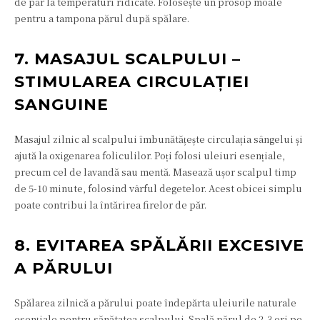
de păr la temperaturi ridicate. Folosește un prosop moale
pentru a tampona părul după spălare.
7. MASAJUL SCALPULUI –
STIMULAREA CIRCULAȚIEI
SANGUINE
Masajul zilnic al scalpului îmbunătățește circulația sângelui și
ajută la oxigenarea foliculilor. Poți folosi uleiuri esențiale,
precum cel de lavandă sau mentă. Masează ușor scalpul timp
de 5-10 minute, folosind vârful degetelor. Acest obicei simplu
poate contribui la întărirea firelor de păr.
8. EVITAREA SPĂLĂRII EXCESIVE
A PĂRULUI
Spălarea zilnică a părului poate îndepărta uleiurile naturale
esențiale pentru sănătatea scalpului. Spală părul de 2-3 ori pe