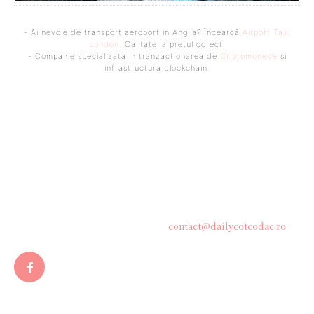
- Ai nevoie de transport aeroport in Anglia? Încearcă
Airport Taxi
London
. Calitate la prețul corect.
- Companie specializata in tranzactionarea de
Criptomonede
si
infrastructura blockchain.
Bine ați venit pe platforma noastră vibrantă de știri și blogging!
Suntem încântați să vă avem alături în această călătorie
captivantă prin lumea informației și a ideilor. Aici, veți
descoperi o comunitate activă și pasionată, gata să exploreze
subiecte variate și să împărtășească perspective diverse.
Contacteaza-ne oricand la adresa:
contact@dailycotcodac.ro