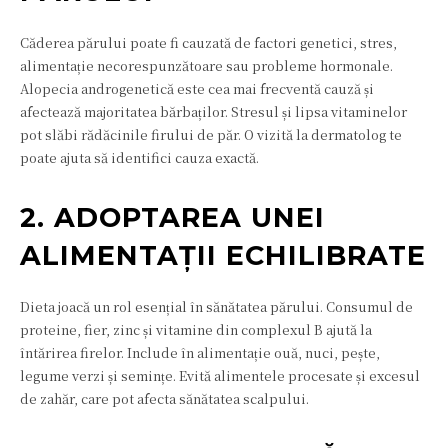
Căderea părului poate fi cauzată de factori genetici, stres,
alimentație necorespunzătoare sau probleme hormonale.
Alopecia androgenetică este cea mai frecventă cauză și
afectează majoritatea bărbaților. Stresul și lipsa vitaminelor
pot slăbi rădăcinile firului de păr. O vizită la dermatolog te
poate ajuta să identifici cauza exactă.
2. ADOPTAREA UNEI
ALIMENTAȚII ECHILIBRATE
Dieta joacă un rol esențial în sănătatea părului. Consumul de
proteine, fier, zinc și vitamine din complexul B ajută la
întărirea firelor. Include în alimentație ouă, nuci, pește,
legume verzi și semințe. Evită alimentele procesate și excesul
de zahăr, care pot afecta sănătatea scalpului.