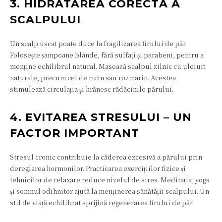
3. HIDRATAREA CORECTĂ A
SCALPULUI
Un scalp uscat poate duce la fragilizarea firului de păr.
Folosește șampoane blânde, fără sulfați și parabeni, pentru a
menține echilibrul natural. Masează scalpul zilnic cu uleiuri
naturale, precum cel de ricin sau rozmarin. Acestea
stimulează circulația și hrănesc rădăcinile părului.
4. EVITAREA STRESULUI – UN
FACTOR IMPORTANT
Stresul cronic contribuie la căderea excesivă a părului prin
dereglarea hormonilor. Practicarea exercițiilor fizice și
tehnicilor de relaxare reduce nivelul de stres. Meditația, yoga
și somnul odihnitor ajută la menținerea sănătății scalpului. Un
stil de viață echilibrat sprijină regenerarea firului de păr.