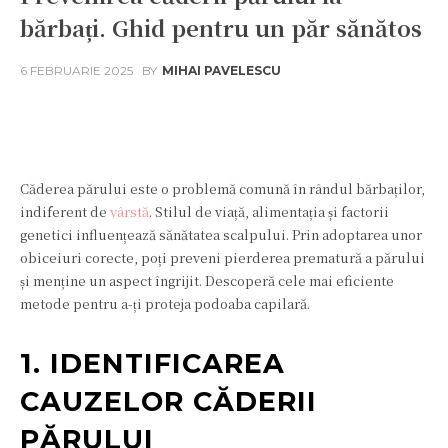
bărbați. Ghid pentru un păr sănătos
6 FEBRUARIE 2025
BY
MIHAI PAVELESCU
Facebook
Twitter
Pinterest
W
Căderea părului este o problemă comună în rândul bărbaților,
indiferent de
vârstă
. Stilul de viață, alimentația și factorii
genetici influențează sănătatea scalpului. Prin adoptarea unor
obiceiuri corecte, poți preveni pierderea prematură a părului
și menține un aspect îngrijit. Descoperă cele mai eficiente
metode pentru a-ți proteja podoaba capilară.
1. IDENTIFICAREA
CAUZELOR CĂDERII
PĂRULUI