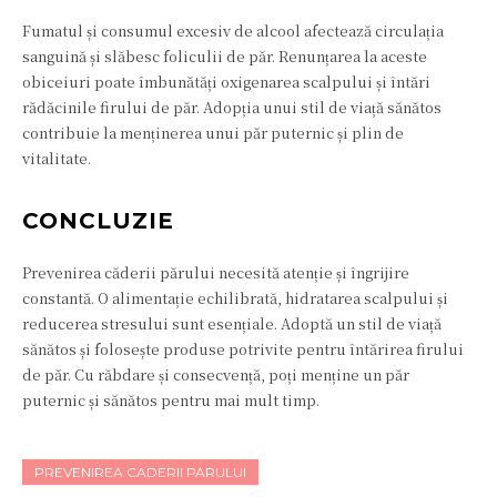
Fumatul și consumul excesiv de alcool afectează circulația
sanguină și slăbesc foliculii de păr. Renunțarea la aceste
obiceiuri poate îmbunătăți oxigenarea scalpului și întări
rădăcinile firului de păr. Adopția unui stil de viață sănătos
contribuie la menținerea unui păr puternic și plin de
vitalitate.
CONCLUZIE
Prevenirea căderii părului necesită atenție și îngrijire
constantă. O alimentație echilibrată, hidratarea scalpului și
reducerea stresului sunt esențiale. Adoptă un stil de viață
sănătos și folosește produse potrivite pentru întărirea firului
de păr. Cu răbdare și consecvență, poți menține un păr
puternic și sănătos pentru mai mult timp.
PREVENIREA CADERII PARULUI