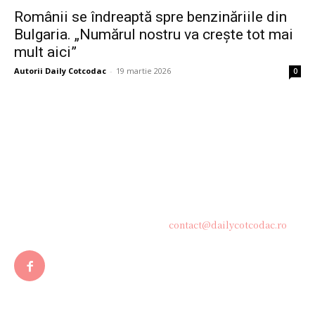
Românii se îndreaptă spre benzinăriile din
Bulgaria. „Numărul nostru va crește tot mai
mult aici”
Autorii Daily Cotcodac
-
19 martie 2026
0
Bine ați venit pe platforma noastră vibrantă de știri și blogging!
Suntem încântați să vă avem alături în această călătorie
captivantă prin lumea informației și a ideilor. Aici, veți
descoperi o comunitate activă și pasionată, gata să exploreze
subiecte variate și să împărtășească perspective diverse.
Contacteaza-ne oricand la adresa:
contact@dailycotcodac.ro