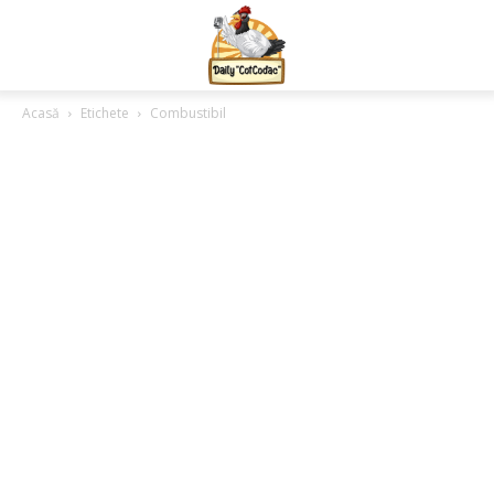
Acasă
Etichete
Combustibil