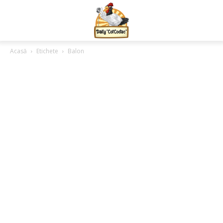
Acasă
Etichete
Balon