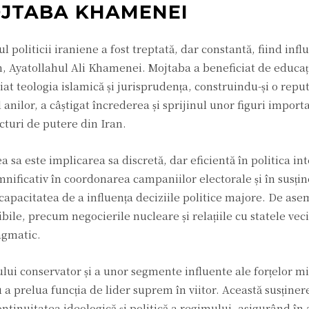
OJTABA KHAMENEI
politicii iraniene a fost treptată, dar constantă, fiind infl
m, Ayatollahul Ali Khamenei. Mojtaba a beneficiat de educație
iat teologia islamică și jurisprudența, construindu-și o reput
l anilor, a câștigat încrederea și sprijinul unor figuri import
ucturi de putere din Iran.
 sa este implicarea sa discretă, dar eficientă în politica int
mnificativ în coordonarea campaniilor electorale și în susți
apacitatea de a influența deciziile politice majore. De ase
ile, precum negocierile nucleare și relațiile cu statele veci
agmatic.
ului conservator și a unor segmente influente ale forțelor mil
a prelua funcția de lider suprem în viitor. Această susținere
tinuitatea ideologică și politică a regimului, asigurând în 