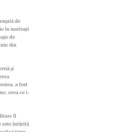
uențată de
 în instituții
ație de
ante din
ernă și
nerea
menea, a fost
ne, ceea ce i-
itare îl
 este întărită
același timp