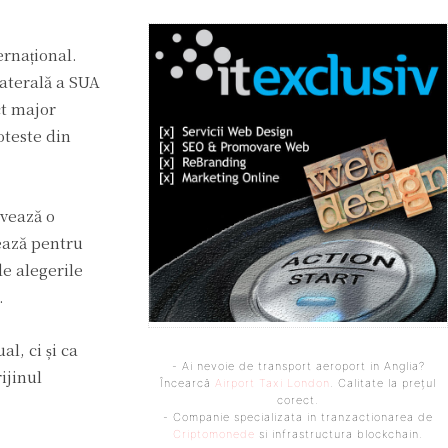
ernațional.
laterală a SUA
ct major
oteste din
ovează o
dează pentru
de alegerile
.
l, ci și ca
- Ai nevoie de transport aeroport in Anglia?
ijinul
Încearcă
Airport Taxi London
. Calitate la prețul
corect.
- Companie specializata in tranzactionarea de
Criptomonede
si infrastructura blockchain.