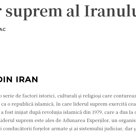
r suprem al Iranul
AC
ter
Pinterest
WhatsApp
DIN IRAN
 serie de factori istorici, culturali și religioși care conturea
 ca o republică islamică, în care liderul suprem exercită cea
 a fost inițiat după revoluția islamică din 1979, care a dus la
Liderul suprem este ales de Adunarea Experților, un organis
conducătorii forțelor armate și ai sistemului judiciar, dar ș