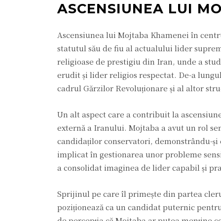
ASCENSIUNEA LUI M
Ascensiunea lui Mojtaba Khamenei în centrul 
statutul său de fiu al actualului lider supre
religioase de prestigiu din Iran, unde a stud
erudit și lider religios respectat. De-a lungu
cadrul Gărzilor Revoluționare și al altor str
Un alt aspect care a contribuit la ascensiunea
externă a Iranului. Mojtaba a avut un rol se
candidaților conservatori, demonstrându-și c
implicat în gestionarea unor probleme sensib
a consolidat imaginea de lider capabil și pr
Sprijinul pe care îl primește din partea cler
poziționează ca un candidat puternic pentru 
de percepția că Mojtaba ar putea menține con