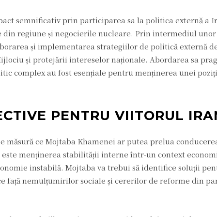
ct semnificativ prin participarea sa la politica externă a I
ele din regiune și negocierile nucleare. Prin intermediul uno
aborarea și implementarea strategiilor de politică externă d
Mijlociu și protejării intereselor naționale. Abordarea sa pra
itic complex au fost esențiale pentru menținerea unei poziț
ECTIVE PENTRU VIITORUL IRA
i pe măsură ce Mojtaba Khamenei ar putea prelua conducerea
ste menținerea stabilității interne într-un context economic
onomie instabilă. Mojtaba va trebui să identifice soluții pen
e față nemulțumirilor sociale și cererilor de reforme din pa