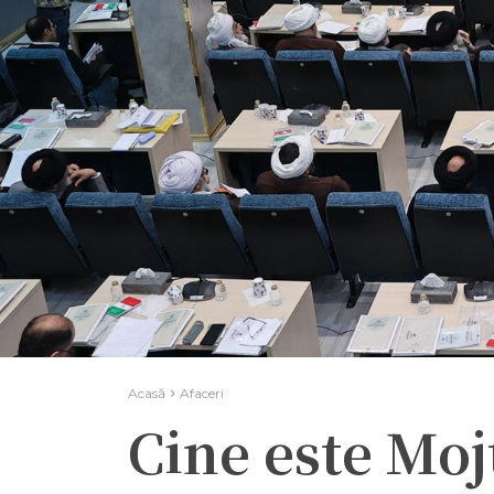
Acasă
Afaceri
Cine este Mo