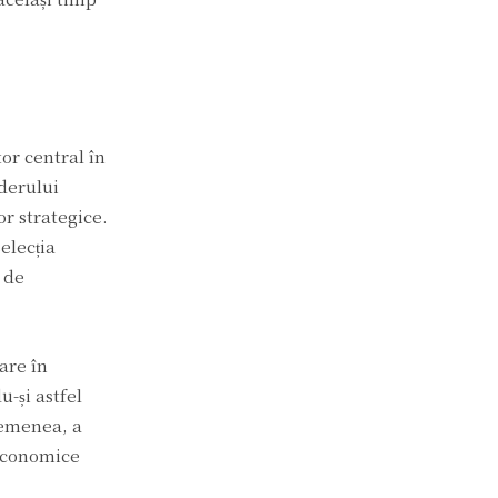
or central în
iderului
or strategice.
elecția
i de
are în
u-și astfel
asemenea, a
 economice