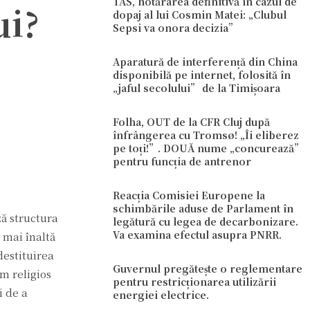
TAS, hotărârea definitivă în cazul de
ui?
dopaj al lui Cosmin Matei: „Clubul
Sepsi va onora decizia”
Aparatură de interferență din China
disponibilă pe internet, folosită în
„jaful secolului” de la Timișoara
Folha, OUT de la CFR Cluj după
înfrângerea cu Tromsø! „Îi eliberez
pe toți!”. DOUĂ nume „concurează”
pentru funcția de antrenor
Reacția Comisiei Europene la
schimbările aduse de Parlament în
ză structura
legătură cu legea de decarbonizare.
Va examina efectul asupra PNRR.
 mai înaltă
 destituirea
Guvernul pregătește o reglementare
m religios
pentru restricționarea utilizării
i de a
energiei electrice.