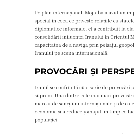
Pe plan internațional, Mojtaba a avut un impa
special în ceea ce privește relațiile cu stat
diplomatice informale, el a contribuit la el
consolidării influenței Iranului în Orientul 
capacitatea de a naviga prin peisajul geopol
Iranului pe scena internațională.
PROVOCĂRI ȘI PERSP
Iranul se confruntă cu o serie de provocăr
suprem. Una dintre cele mai mari provocări e
marcat de sancțiuni internaționale și de o ec
economia și a reduce șomajul, în timp ce fac
populației.