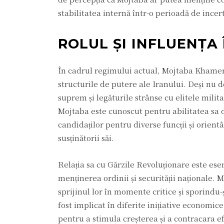
stabilitatea internă într-o perioadă de incert
ROLUL ȘI INFLUENȚA
În cadrul regimului actual, Mojtaba Khamenei
structurile de putere ale Iranului. Deși nu de
suprem și legăturile strânse cu elitele milita
Mojtaba este cunoscut pentru abilitatea sa de 
candidaților pentru diverse funcții și orientân
susținătorii săi.
Relația sa cu Gărzile Revoluționare este esen
menținerea ordinii și securității naționale. Mo
sprijinul lor în momente critice și sporindu-
fost implicat în diferite inițiative economi
pentru a stimula creșterea și a contracara ef