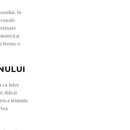
ranului, în
r canale
estinate
gmatică și
ii ferme a
NULUI
 ca lider
 dificil,
tru a stimula
rtea