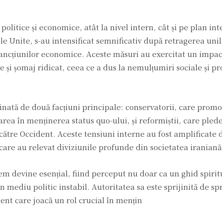
olitice și economice, atât la nivel intern, cât și pe plan int
ele Unite, s-au intensificat semnificativ după retragerea uni
 sancțiunilor economice. Aceste măsuri au exercitat un impa
 și șomaj ridicat, ceea ce a dus la nemulțumiri sociale și pr
inată de două facțiuni principale: conservatorii, care prom
icarea în menținerea status quo-ului, și reformiștii, care ple
e către Occident. Aceste tensiuni interne au fost amplificate 
 care au relevat diviziunile profunde din societatea iraniană
m devine esențial, fiind perceput nu doar ca un ghid spiritua
un mediu politic instabil. Autoritatea sa este sprijinită de spr
ent care joacă un rol crucial în mențin