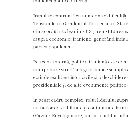
influența politica externă.
Iranul se confruntă cu numeroase dificultăți p
Tensiunile cu Occidentul, în special cu Stat
din acordul nuclear în 2018 și reinstituirea
asupra economiei iraniene, generând inflație
partea populației.
Pe scena internă, politica iraniană este dom
interpretare strictă a legii islamice și impl
extinderea libertăților civile și o deschider
prezidențiale și de alte evenimente politice
În acest cadru complex, rolul liderului supre
un factor de stabilitate și continuitate într-
Gărzilor Revoluționare, un corp militar influ