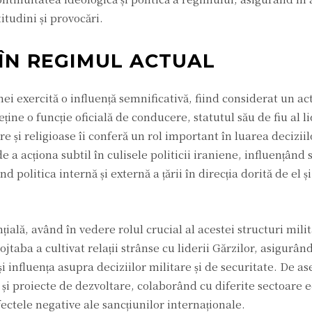
itudini și provocări.
 ÎN REGIMUL ACTUAL
 exercită o influență semnificativă, fiind considerat un act
ține o funcție oficială de conducere, statutul său de fiu al l
re și religioase îi conferă un rol important în luarea deciziil
a acționa subtil în culisele politicii iraniene, influențând s
d politica internă și externă a țării în direcția dorită de el ș
țială, având în vedere rolul crucial al acestei structuri milit
jtaba a cultivat relații strânse cu liderii Gărzilor, asigurând
și influența asupra deciziilor militare și de securitate. De 
ce și proiecte de dezvoltare, colaborând cu diferite sectoare
ectele negative ale sancțiunilor internaționale.