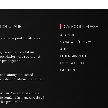
 POPULARE
CATEGORII FRESH
AFACERI
elefoane pentru calitatea
SANATATE / HOBBY
AUTO
, un subiect de falsuri
pe platformele sociale: „A
ENTERTAINMENT
ne propaganda
HOME & DECO
ă”…
FASHION
nski anunță un „acord
i „istoric” alături de Donald
ei” în România: ce anume
zie românii în magazine după
ă a prețurilor