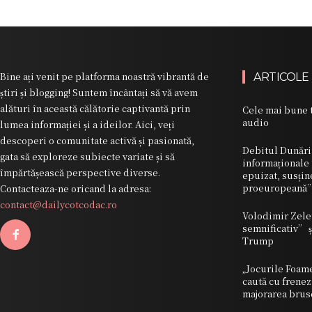
Bine ați venit pe platforma noastră vibrantă de
ARTICOLE
știri și blogging! Suntem încântați să vă avem
alături în această călătorie captivantă prin
Cele mai bune t
audio
lumea informației și a ideilor. Aici, veți
descoperi o comunitate activă și pasionată,
Debitul Dunării
gata să exploreze subiecte variate și să
informaționale 
împărtășească perspective diverse.
epuizat, susți
proeuropean
Contacteaza-ne oricand la adresa:
contact@dailycotcodac.ro
Volodimir Zele
semnificativ” ș
Trump
„Jocurile Foam
caută cu frene
majorarea brusc