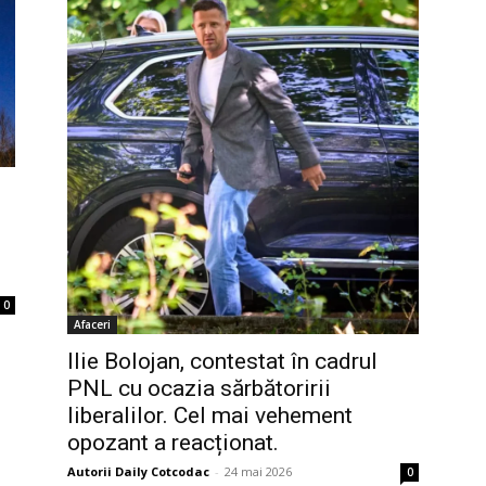
0
Afaceri
Ilie Bolojan, contestat în cadrul
PNL cu ocazia sărbătoririi
liberalilor. Cel mai vehement
opozant a reacționat.
Autorii Daily Cotcodac
-
24 mai 2026
0